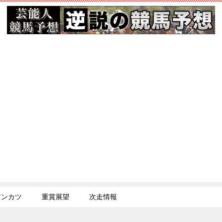
アンカツ
重賞展望
次走情報