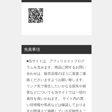
免責事項
■当サイトは、アフィリエイトプログ
ラムを含みます。商品に関するお問い
合わせは、販売店様のほうに直接ご連
絡くださいますようお願い致します。
リンク先で発生したいかなる損失や損
害などについても当サイトでは一切の
責任を負いかねます。 サイト内の買
い目情報や馬名などは確認しておりま
すが間違えて掲載している可能性もご