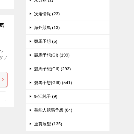
未分類 (2)
次走情報 (23)
気
海外競馬 (13)
競馬予想 (5)
.ソ
競馬予想(GI) (199)
.ダノ
競馬予想(GII) (293)
競馬予想(GIII) (541)
細江純子 (9)
芸能人競馬予想 (84)
重賞展望 (135)