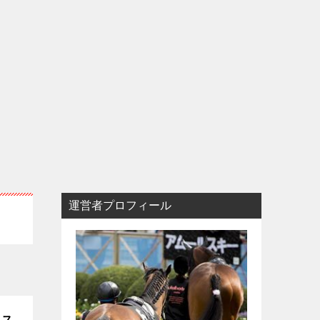
運営者プロフィール
クス