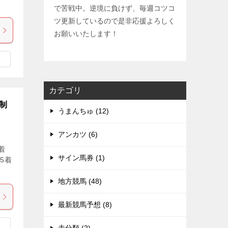
で苦戦中。逆境に負けず、毎週コツコ
ツ更新しているので是非応援よろしく
お願いいたします！
カテゴリ
制
うまんちゅ (12)
アンカツ (6)
着
サイン馬券 (1)
 5着
地方競馬 (48)
最新競馬予想 (8)