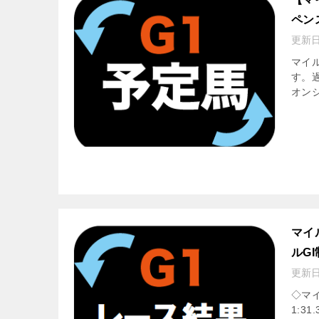
ペン
更新
マイ
す。
オンシ
マイ
ルG
更新
◇マイ
1:3