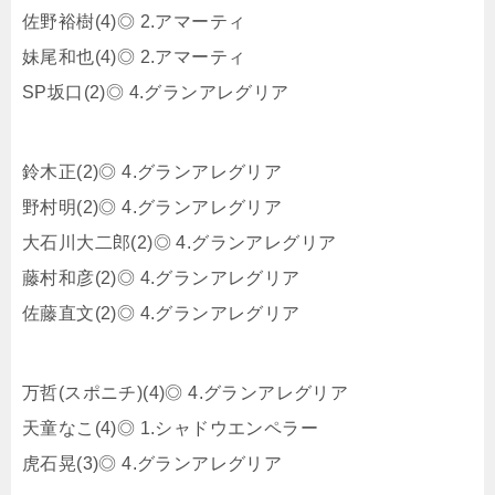
佐野裕樹(4)◎ 2.アマーティ
妹尾和也(4)◎ 2.アマーティ
SP坂口(2)◎ 4.グランアレグリア
鈴木正(2)◎ 4.グランアレグリア
野村明(2)◎ 4.グランアレグリア
大石川大二郎(2)◎ 4.グランアレグリア
藤村和彦(2)◎ 4.グランアレグリア
佐藤直文(2)◎ 4.グランアレグリア
万哲(スポニチ)(4)◎ 4.グランアレグリア
天童なこ(4)◎ 1.シャドウエンペラー
虎石晃(3)◎ 4.グランアレグリア