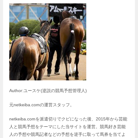
Author:ユースケ(逆説の競馬予想管理人)
元netkeiba.comの運営スタッフ。
netkeiba.comを派遣切りでクビになった後、2015年から芸能
人と競馬予想をテーマにした当サイトを運営。競馬好き芸能
人の予想や競馬記者などの予想を逆手に取って馬券を当てよ