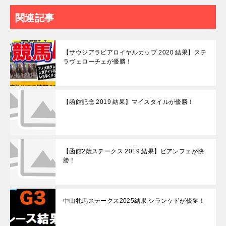
関連記事
【サウジアラビアロイヤルカップ 2020 結果】ステ
ラヴェローチェが優勝！
【函館記念 2019 結果】マイスタイルが優勝！
【函館2歳ステークス 2019 結果】ビアンフェが快
勝！
中山牝馬ステークス2025結果 シランケドが優勝！