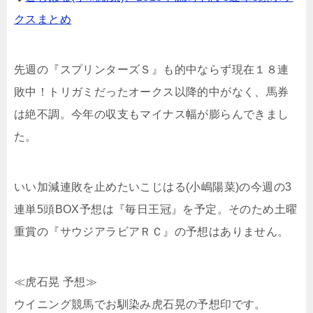
クスまとめ
先週の『スプリンターズＳ』も的中ならず現在１８連
敗中！トリガミだったオークス以降的中がなく、馬券
は絶不調。今年の収支もマイナス幅が膨らんできまし
た。
いい加減連敗を止めたいこじはる(小嶋陽菜)の今週の3
連単5頭BOX予想は『毎日王冠』を予定。そのため土曜
重賞の『サウジアラビアＲＣ』の予想はありません。
≪虎石晃 予想≫
ウイニング競馬でお馴染み虎石晃の予想印です。