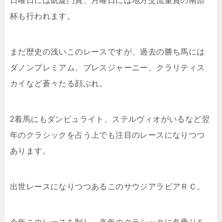
日曜日には凱旋門賞、月曜日には地方交流重賞の南部
杯も行われます。
まだ歴史の浅いこのレースですが、過去の勝ち馬には
ダノンプレミアム、ブレスジャーニー、クラリティス
カイなど蒼々たる顔ぶれ。
2着馬にもダンビュライト、ステルヴィオがいるなど翌
年のクラシックを占う上でも注目のレースになりつつ
あります。
出世レースになりつつあるこのサウジアラビアＲＣ。