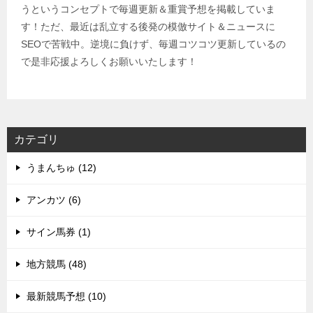
うというコンセプトで毎週更新＆重賞予想を掲載していま
す！ただ、最近は乱立する後発の模倣サイト＆ニュースに
SEOで苦戦中。逆境に負けず、毎週コツコツ更新しているの
で是非応援よろしくお願いいたします！
カテゴリ
うまんちゅ (12)
アンカツ (6)
サイン馬券 (1)
地方競馬 (48)
最新競馬予想 (10)