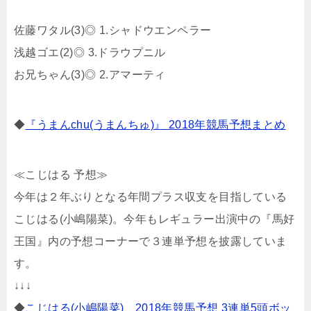
佐藤ワタル(3)◎ 1.シャドウエンペラー
浅越ゴエ(2)◎ 3.ドラウプニル
お兄ちゃん(3)◎ 2.アマーティ
◆
『うまんchu(うまんちゅ)』 2018年競馬予想まとめ
≪こじはる 予想≫
今年は２年ぶりとなる年間プラス収支を目指している
こじはる(小嶋陽菜)。今年もレギュラー出演中の『馬好
王国』内の予想コーナーで３連単予想を披露していま
す。
↓↓↓
◆
こじはる(小嶋陽菜)、2018年競馬予想 3連単5頭ボッ