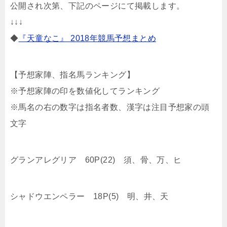
公開され次第、下記のページにて掲載します。
↓↓↓
◆
『天童なこ』 2018年競馬予想まとめ
【予想家陣、指名馬ランキング】
※予想家陣の印を数値化してランキング
※馬名の右の数字は指名者数、漢字は注目予想家の頭
文字
グランアレグリア 60P(22) 須、骨、万、ヒ
シャドウエンペラー 18P(5) 明、井、天