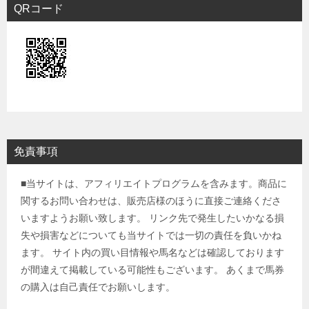
QRコード
免責事項
■当サイトは、アフィリエイトプログラムを含みます。商品に
関するお問い合わせは、販売店様のほうに直接ご連絡くださ
いますようお願い致します。 リンク先で発生したいかなる損
失や損害などについても当サイトでは一切の責任を負いかね
ます。 サイト内の買い目情報や馬名などは確認しております
が間違えて掲載している可能性もございます。 あくまで馬券
の購入は自己責任でお願いします。