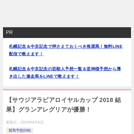
PR
札幌記念＆中京記念で押さえておくべき推奨馬！無料LINE
配信で教えます！
札幌記念＆中京記念の芸能人予想一覧＆逆神様予想から導
き出した激走馬をLINEで教えます！
【サウジアラビアロイヤルカップ 2018 結
果】グランアレグリアが優勝！
更新日：
2024年8月6日
競馬予想(GIII)