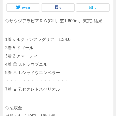
Tweet
0
0
◇サウジアラビアＲＣ(GIII、芝1,600m、東京) 結果
1着 ○ 4.グランアレグリア 1:34.0
2着 5.ドゴール
3着 2.アマーティ
4着 ◎ 3.ドラウプニル
5着 △ 1.シャドウエンペラー
・・・・・・・・・・・・・・・・
7着 ▲ 7.セグレドスペリオル
◇払戻金