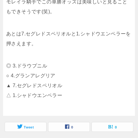
モレイラ騎手でこの単勝オッズは美味しいと見ること
もできそうです(笑)。
あとは7.セグレドスペリオルと1.シャドウエンペラーを
押さえます。
◎ 3.ドラウプニル
○ 4.グランアレグリア
▲ 7.セグレドスペリオル
△ 1.シャドウエンペラー
Tweet
0
0