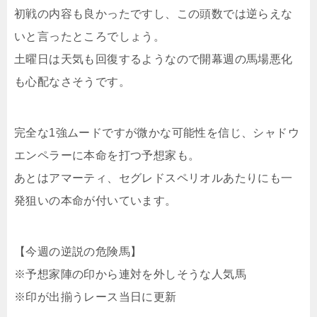
初戦の内容も良かったですし、この頭数では逆らえな
いと言ったところでしょう。
土曜日は天気も回復するようなので開幕週の馬場悪化
も心配なさそうです。
完全な1強ムードですが微かな可能性を信じ、シャドウ
エンペラーに本命を打つ予想家も。
あとはアマーティ、セグレドスペリオルあたりにも一
発狙いの本命が付いています。
【今週の逆説の危険馬】
※予想家陣の印から連対を外しそうな人気馬
※印が出揃うレース当日に更新