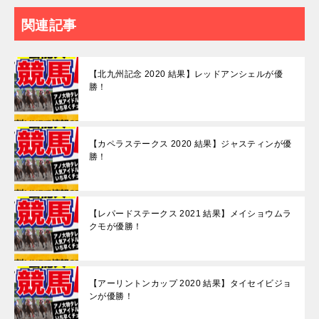
関連記事
【北九州記念 2020 結果】レッドアンシェルが優
勝！
【カペラステークス 2020 結果】ジャスティンが優
勝！
【レパードステークス 2021 結果】メイショウムラ
クモが優勝！
【アーリントンカップ 2020 結果】タイセイビジョ
ンが優勝！