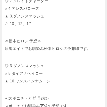
◎ 7.グレイトチャーター
○ 4.アレスバローズ
▲ 3.ダノンスマッシュ
△ 10、12、17
≪松本ヒロシ 予想≫
競馬エイトでお馴染み松本ヒロシの予想印です。
◎ 3.ダノンスマッシュ
○ 8.ダイアナヘイロー
▲ 16.ワンスインナムーン
≪スポニチ・万哲 予想≫
スポニチでお馴染み万哲の予想です。