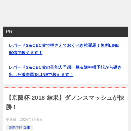
PR
レパードS＆CBC賞で押さえておくべき推奨馬！無料LINE
配信で教えます！
レパードS＆CBC賞の芸能人予想一覧＆逆神様予想から導き
出した激走馬をLINEで教えます！
【京阪杯 2018 結果】ダノンスマッシュが快
勝！
更新日：
2024年8月6日
競馬予想(GIII)