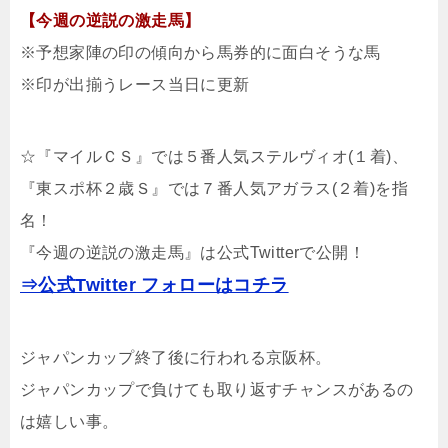
【今週の逆説の激走馬】
※予想家陣の印の傾向から馬券的に面白そうな馬
※印が出揃うレース当日に更新
☆『マイルＣＳ』では５番人気ステルヴィオ(１着)、
『東スポ杯２歳Ｓ』では７番人気アガラス(２着)を指
名！
『今週の逆説の激走馬』は公式Twitterで公開！
⇒公式Twitter フォローはコチラ
ジャパンカップ終了後に行われる京阪杯。
ジャパンカップで負けても取り返すチャンスがあるの
は嬉しい事。