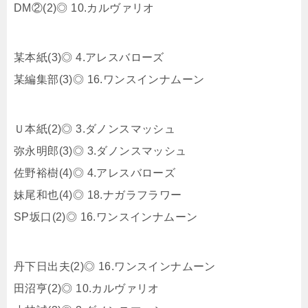
DM②(2)◎ 10.カルヴァリオ
某本紙(3)◎ 4.アレスバローズ
某編集部(3)◎ 16.ワンスインナムーン
Ｕ本紙(2)◎ 3.ダノンスマッシュ
弥永明郎(3)◎ 3.ダノンスマッシュ
佐野裕樹(4)◎ 4.アレスバローズ
妹尾和也(4)◎ 18.ナガラフラワー
SP坂口(2)◎ 16.ワンスインナムーン
丹下日出夫(2)◎ 16.ワンスインナムーン
田沼亨(2)◎ 10.カルヴァリオ