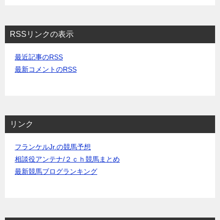
RSSリンクの表示
最近記事のRSS
最新コメントのRSS
リンク
フランケルJr.の競馬予想
相談役アンテナ/２ｃｈ競馬まとめ
最新競馬ブログランキング