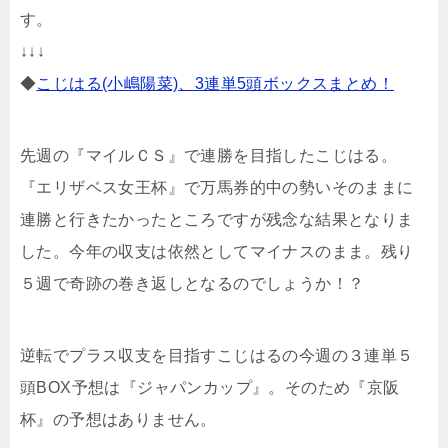
す。
↓↓↓
◆
こじはる(小嶋陽菜)、3連単5頭ボックスまとめ！
先週の『マイルＣＳ』で連勝を目指したこじはる。
『エリザベス女王杯』で万馬券的中の勢いそのままに
連勝と行きたかったところですが残念な結果となりま
した。今年の収支は依然としてマイナスのまま。残り
５週で奇跡の巻き返しとなるのでしょうか！？
逆転でプラス収支を目指すこじはるの今週の３連単５
頭BOX予想は『ジャパンカップ』。そのため『京阪
杯』の予想はありません。