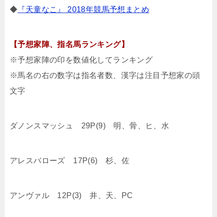
◆
『天童なこ』 2018年競馬予想まとめ
【予想家陣、指名馬ランキング】
※予想家陣の印を数値化してランキング
※馬名の右の数字は指名者数、漢字は注目予想家の頭
文字
ダノンスマッシュ 29P(9) 明、骨、ヒ、水
アレスバローズ 17P(6) 杉、佐
アンヴァル 12P(3) 井、天、PC