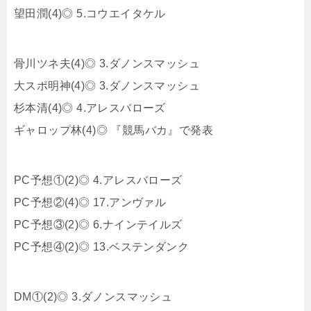
望田潤(4)◎ 5.コウエイタケル
骨川ツネ夫(4)◎ 3.ダノンスマッシュ
大スポ明神(4)◎ 3.ダノンスマッシュ
杉本清(4)◎ 4.アレスバローズ
ギャロップ林(4)◎ 『競馬バカ』で発表
PC予想①(2)◎ 4.アレスバローズ
PC予想②(4)◎ 17.アンヴァル
PC予想③(2)◎ 6.ナインテイルズ
PC予想④(2)◎ 13.ベステンダンク
DM①(2)◎ 3.ダノンスマッシュ