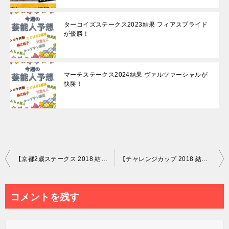
ターコイズステークス2023結果 フィアスプライド
が優勝！
マーチステークス2024結果 ヴァルツァーシャルが
快勝！
投
【京都2歳ステークス 2018 結果】クラージュゲリエが優勝！
【チャレンジカップ 2018 結果】エアウィンザーが優勝！
稿
ナ
コメントを残す
ビ
ゲ