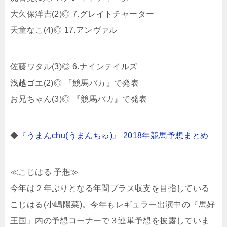
大久保洋吉(2)◎ 7.グレイトチャーター
天童なこ(4)◎ 17.アンヴァル
佐藤ワタル(3)◎ 6.ナインテイルズ
浅越ゴエ(2)◎ 『競馬バカ』で発表
お兄ちゃん(3)◎ 『競馬バカ』で発表
◆
『うまんchu(うまんちゅ)』 2018年競馬予想まとめ
≪こじはる 予想≫
今年は２年ぶりとなる年間プラス収支を目指している
こじはる(小嶋陽菜)。今年もレギュラー出演中の『馬好
王国』内の予想コーナーで３連単予想を披露していま