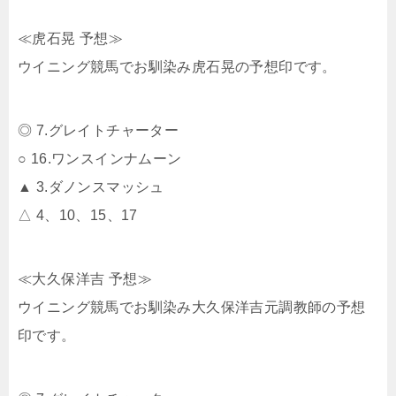
≪虎石晃 予想≫
ウイニング競馬でお馴染み虎石晃の予想印です。
◎ 7.グレイトチャーター
○ 16.ワンスインナムーン
▲ 3.ダノンスマッシュ
△ 4、10、15、17
≪大久保洋吉 予想≫
ウイニング競馬でお馴染み大久保洋吉元調教師の予想
印です。