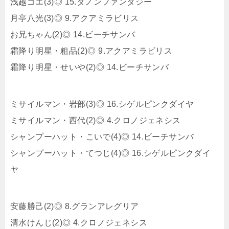
浅越ゴエ(3)◎ 15.ダノンファンタジー
月亭八光(3)◎ 9.アクアミラビリス
お兄ちゃん(2)◎ 14.ビーチサンバ
霜降り明星・粗品(2)◎ 9.アクアミラビリス
霜降り明星・せいや(2)◎ 14.ビーチサンバ
ミサイルマン・岩部(3)◎ 16.シゲルピンクダイヤ
ミサイルマン・西代(2)◎ 4.クロノジェネシス
シャンプーハット・こいで(4)◎ 14.ビーチサンバ
シャンプーハット・てつじ(4)◎ 16.シゲルピンクダイ
ヤ
安藤勝己(2)◎ 8.グランアレグリア
清水けんじ(2)◎ 4.クロノジェネシス