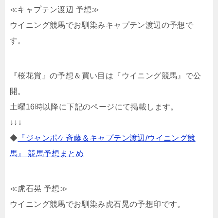
≪キャプテン渡辺 予想≫
ウイニング競馬でお馴染みキャプテン渡辺の予想で
す。
『桜花賞』の予想＆買い目は『ウイニング競馬』で公
開。
土曜16時以降に下記のページにて掲載します。
↓↓↓
◆
『ジャンポケ斉藤＆キャプテン渡辺/ウイニング競
馬』 競馬予想まとめ
≪虎石晃 予想≫
ウイニング競馬でお馴染み虎石晃の予想印です。