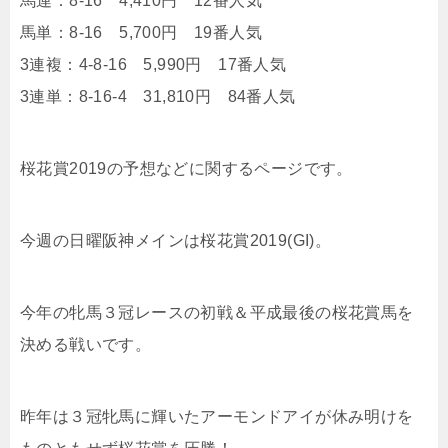
馬連：8-16 4,410円 12番人気
馬単：8-16 5,700円 19番人気
3連複：4-8-16 5,990円 17番人気
3連単：8-16-4 31,810円 84番人気
桜花賞2019の予想などに関するページです。
今週の日曜阪神メインは桜花賞2019(GI)。
今年の牝馬３冠レースの初戦＆平成最後の桜花賞馬を
決める戦いです。
昨年は３冠牝馬に輝いたアーモンドアイが休み明けを