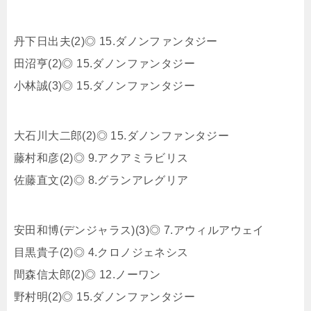
丹下日出夫(2)◎ 15.ダノンファンタジー
田沼亨(2)◎ 15.ダノンファンタジー
小林誠(3)◎ 15.ダノンファンタジー
大石川大二郎(2)◎ 15.ダノンファンタジー
藤村和彦(2)◎ 9.アクアミラビリス
佐藤直文(2)◎ 8.グランアレグリア
安田和博(デンジャラス)(3)◎ 7.アウィルアウェイ
目黒貴子(2)◎ 4.クロノジェネシス
間森信太郎(2)◎ 12.ノーワン
野村明(2)◎ 15.ダノンファンタジー