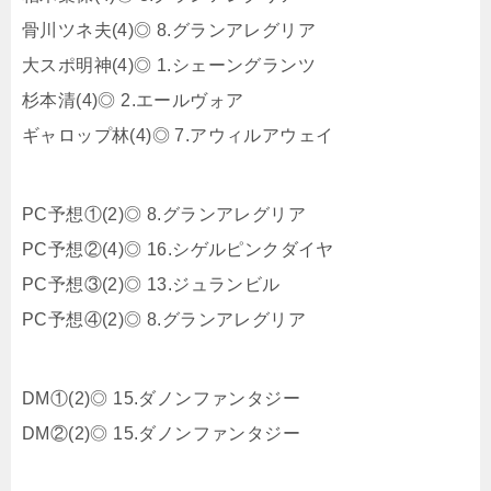
骨川ツネ夫(4)◎ 8.グランアレグリア
大スポ明神(4)◎ 1.シェーングランツ
杉本清(4)◎ 2.エールヴォア
ギャロップ林(4)◎ 7.アウィルアウェイ
PC予想①(2)◎ 8.グランアレグリア
PC予想②(4)◎ 16.シゲルピンクダイヤ
PC予想③(2)◎ 13.ジュランビル
PC予想④(2)◎ 8.グランアレグリア
DM①(2)◎ 15.ダノンファンタジー
DM②(2)◎ 15.ダノンファンタジー