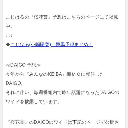
こじはるの『桜花賞』予想はこちらのページにて掲載
中。
↓↓↓
◆
こじはる(小嶋陽菜)、競馬予想まとめ！
≪DAIGO 予想≫
今年から『みんなのKEIBA』新ＭＣに就任した
DAIGO。
それに伴い、毎週番組内で昨年話題になったDAIGOの
ワイドを披露しています。
『桜花賞』のDAIGOのワイドは下記のページで公開さ