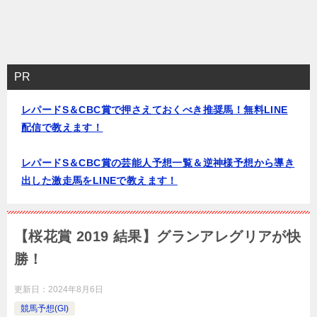
PR
レパードS＆CBC賞で押さえておくべき推奨馬！無料LINE
配信で教えます！
レパードS＆CBC賞の芸能人予想一覧＆逆神様予想から導き
出した激走馬をLINEで教えます！
【桜花賞 2019 結果】グランアレグリアが快
勝！
更新日：
2024年8月6日
競馬予想(GI)