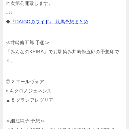
れ次第公開致します。
↓↓↓
◆
『DAIGOのワイド』 競馬予想まとめ
≪井崎脩五郎 予想≫
『みんなのKEIBA』でお馴染み井崎脩五郎の予想印で
す。
◎ 2.エールヴォア
○ 4.クロノジェネシス
▲ 8.グランアレグリア
≪細江純子 予想≫