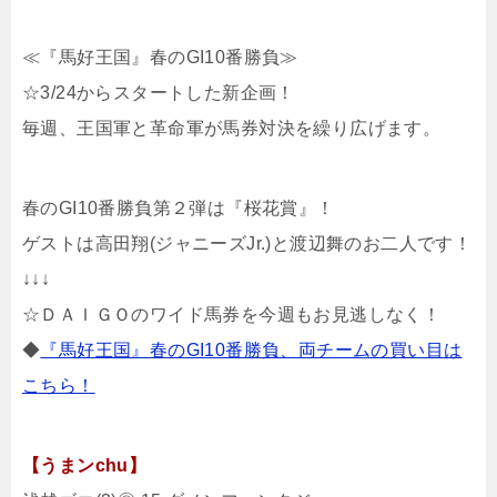
≪『馬好王国』春のGI10番勝負≫
☆3/24からスタートした新企画！
毎週、王国軍と革命軍が馬券対決を繰り広げます。
春のGI10番勝負第２弾は『桜花賞』！
ゲストは高田翔(ジャニーズJr.)と渡辺舞のお二人です！
↓↓↓
☆ＤＡＩＧＯのワイド馬券を今週もお見逃しなく！
◆
『馬好王国』春のGI10番勝負、両チームの買い目は
こちら！
【うまンchu】