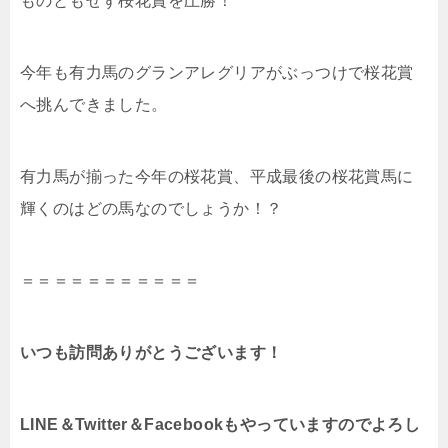
ものともせず桜花賞を圧勝！
今年も有力馬のグランアレグリアがぶっつけで桜花賞
へ挑んできました。
有力馬が揃った今年の桜花賞、平成最後の桜花賞馬に
輝くのはどの馬なのでしょうか！？
＝＝＝＝＝＝＝＝＝＝＝
いつも訪問ありがとうございます！
LINE＆Twitter＆Facebookもやっていますのでよろし