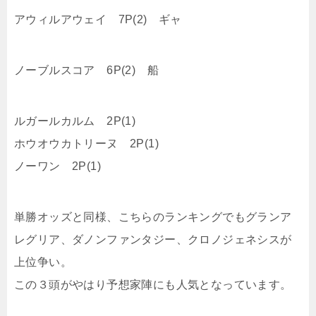
アウィルアウェイ 7P(2) ギャ
ノーブルスコア 6P(2) 船
ルガールカルム 2P(1)
ホウオウカトリーヌ 2P(1)
ノーワン 2P(1)
単勝オッズと同様、こちらのランキングでもグランア
レグリア、ダノンファンタジー、クロノジェネシスが
上位争い。
この３頭がやはり予想家陣にも人気となっています。