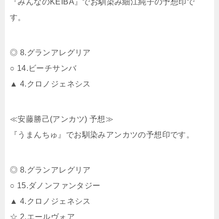
『みんなのKEIBA』でお馴染み細江純子の予想印で
す。
◎ 8.グランアレグリア
○ 14.ビーチサンバ
▲ 4.クロノジェネシス
≪安藤勝己(アンカツ) 予想≫
『うまんちゅ』でお馴染みアンカツの予想印です。
◎ 8.グランアレグリア
○ 15.ダノンファンタジー
▲ 4.クロノジェネシス
☆ 2.エールヴォア