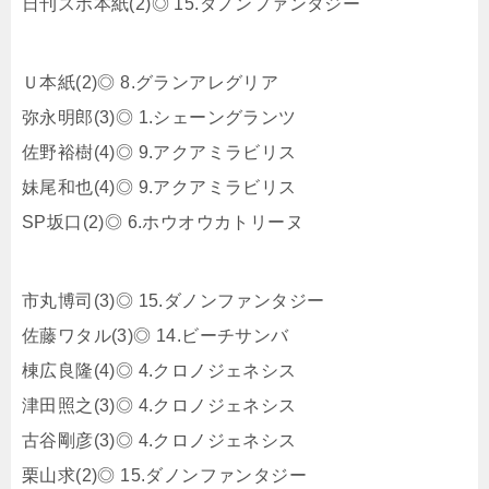
日刊スポ本紙(2)◎ 15.ダノンファンタジー
Ｕ本紙(2)◎ 8.グランアレグリア
弥永明郎(3)◎ 1.シェーングランツ
佐野裕樹(4)◎ 9.アクアミラビリス
妹尾和也(4)◎ 9.アクアミラビリス
SP坂口(2)◎ 6.ホウオウカトリーヌ
市丸博司(3)◎ 15.ダノンファンタジー
佐藤ワタル(3)◎ 14.ビーチサンバ
棟広良隆(4)◎ 4.クロノジェネシス
津田照之(3)◎ 4.クロノジェネシス
古谷剛彦(3)◎ 4.クロノジェネシス
栗山求(2)◎ 15.ダノンファンタジー