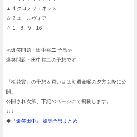
▲ 4.クロノジェネシス
☆ 2.エールヴォア
△ 1、8、9、16
≪爆笑問題・田中裕二 予想≫
爆笑問題・田中裕二の予想です。
『桜花賞』の予想＆買い目は毎週金曜の夕方以降に公
開。
公開され次第、下記のページにて掲載します。
↓↓↓
◆
『爆笑田中』 競馬予想まとめ