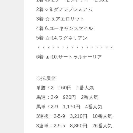
2着 ○ 9.ダノンプレミアム
3着 ☆ 5.アエロリット
4着 6.ユーキャンスマイル
5着 △ 14.ワグネリアン
・・・・・・・・・・・・・・・・
6着 ▲ 10.サートゥルナーリア
◇払戻金
単勝：2 160円 1番人気
馬連：2-9 920円 2番人気
馬単：2-9 1,170円 4番人気
3連複：2-5-9 3,210円 10番人気
3連単：2-9-5 8,860円 26番人気