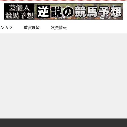
アンカツ
重賞展望
次走情報