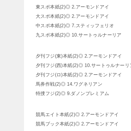
東スポ本紙(2)◎ 2.アーモンドアイ
大スポ本紙(2)◎ 2.アーモンドアイ
中スポ本紙(2)◎ 7.スティッフェリオ
九スポ本紙(2)◎ 10.サートゥルナーリア
夕刊フジ(東)本紙(2)◎ 2.アーモンドアイ
夕刊フジ(西)本紙(2)◎ 10.サートゥルナーリ
夕刊フジ(ロ)本紙(2)◎ 2.アーモンドアイ
馬券作戦(2)◎ 14.ワグネリアン
特捜フジ(2)◎ 9.ダノンプレミアム
競馬エイト本紙(2)◎ 2.アーモンドアイ
競馬ブック本紙(2)◎ 2.アーモンドアイ