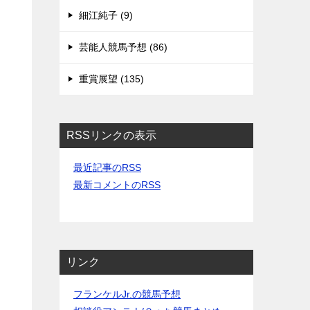
細江純子 (9)
芸能人競馬予想 (86)
重賞展望 (135)
RSSリンクの表示
最近記事のRSS
最新コメントのRSS
リンク
フランケルJr.の競馬予想