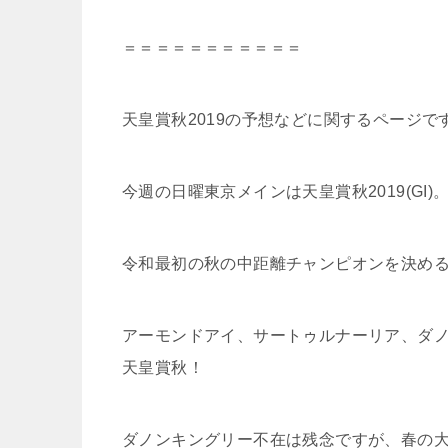
＝＝＝＝＝＝＝＝＝＝＝
天皇賞秋2019の予想などに関するページ
今週の日曜東京メインは天皇賞秋2019(GI)
令和最初の秋の中距離チャンピオンを決め
アーモンドアイ、サートゥルナーリア、ダノ
天皇賞秋！
ダノンキングリー不在は残念ですが、春の