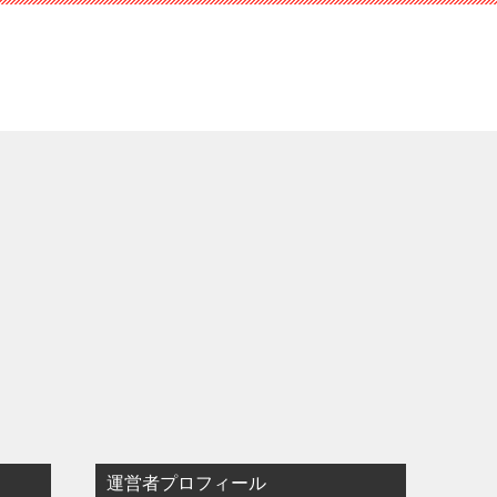
運営者プロフィール