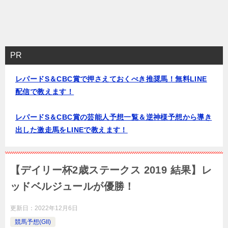
PR
レパードS＆CBC賞で押さえておくべき推奨馬！無料LINE
配信で教えます！
レパードS＆CBC賞の芸能人予想一覧＆逆神様予想から導き
出した激走馬をLINEで教えます！
【デイリー杯2歳ステークス 2019 結果】レ
ッドベルジュールが優勝！
更新日：
2022年12月6日
競馬予想(GII)