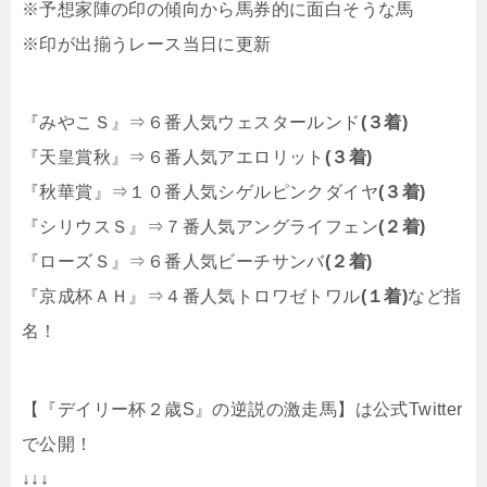
※予想家陣の印の傾向から馬券的に面白そうな馬
※印が出揃うレース当日に更新
『みやこＳ』⇒６番人気ウェスタールンド
(３着)
『天皇賞秋』⇒６番人気アエロリット
(３着)
『秋華賞』⇒１０番人気シゲルピンクダイヤ
(３着)
『シリウスＳ』⇒７番人気アングライフェン
(２着)
『ローズＳ』⇒６番人気ビーチサンバ
(２着)
『京成杯ＡＨ』⇒４番人気トロワゼトワル
(１着)
など指
名！
【『デイリー杯２歳S』の逆説の激走馬】は公式Twitter
で公開！
↓↓↓