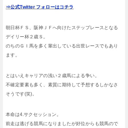
⇒公式Twitter フォローはコチラ
朝日杯ＦＳ、阪神ＪＦへ向けたステップレースとなる
デイリー杯２歳Ｓ。
のちのＧＩ馬を多く輩出している出世レースでもあり
ます。
とはいえキャリアの浅い２歳馬による争い。
不確定要素も多く、素質に期待して予想するしかなさ
そうです(笑)。
本命は4.サクセッション。
前走は逃げる競馬になりましたが好位からも競馬ので