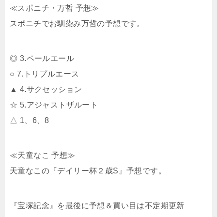
≪スポニチ・万哲 予想≫
スポニチでお馴染み万哲の予想です。
◎ 3.ペールエール
○ 7.トリプルエース
▲ 4.サクセッション
☆ 5.アジャストザルート
△ 1、6、8
≪天童なこ 予想≫
天童なこの『デイリー杯２歳S』予想です。
『宝塚記念』を最後に予想＆買い目は不定期更新