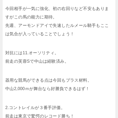
今回相手が一気に強化、初の右回りなど不安もありま
すがこの馬の能力に期待。
先週、アーモンドアイで失速したルメール騎手もここ
は気合が入っていることでしょう！
対抗には11.オーソリティ。
前走の芙蓉Sで中山は経験済み。
器用な競馬ができる点は今回もプラス材料。
中山2,000ｍが舞台なら好勝負できるはず！
2.コントレイルが３番手評価。
前走は東京で驚愕のレコード勝ち！