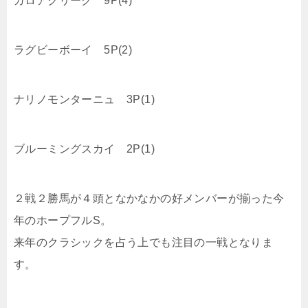
ガロアクリーク 9P(4)
ラグビーボーイ 5P(2)
ナリノモンターニュ 3P(1)
ブルーミングスカイ 2P(1)
２戦２勝馬が４頭となかなかの好メンバーが揃った今
年のホープフルS。
来年のクラシックを占う上でも注目の一戦となりま
す。