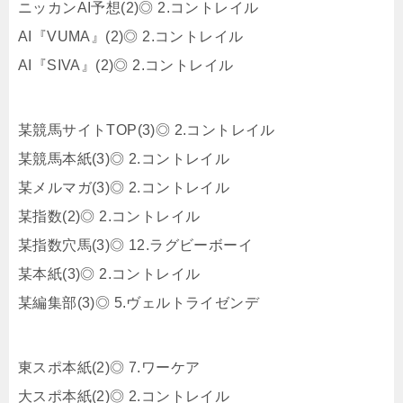
ニッカンAI予想(2)◎ 2.コントレイル
AI『VUMA』(2)◎ 2.コントレイル
AI『SIVA』(2)◎ 2.コントレイル
某競馬サイトTOP(3)◎ 2.コントレイル
某競馬本紙(3)◎ 2.コントレイル
某メルマガ(3)◎ 2.コントレイル
某指数(2)◎ 2.コントレイル
某指数穴馬(3)◎ 12.ラグビーボーイ
某本紙(3)◎ 2.コントレイル
某編集部(3)◎ 5.ヴェルトライゼンデ
東スポ本紙(2)◎ 7.ワーケア
大スポ本紙(2)◎ 2.コントレイル