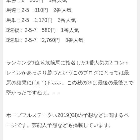
単勝：2 200円 1番人気
馬連：2-5 810円 2番人気
馬単：2-5 1,170円 3番人気
3連複：2-5-7 580円 1番人気
3連単：2-5-7 2,760円 3番人気
ランキング1位＆危険馬に指名した1番人気の2.コント
レイルがあっさり勝つというこのブログにとっては最
悪の結果に(;´д｀)トホホ。この秋のGIは最後の最後まで
堅かったですねぇ。。。
ホープフルステークス2019(GI)の予想などに関するペ
ージです。芸能人予想なども掲載しています。