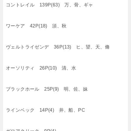
コントレイル 139P(63) 万、骨、ギャ
ワーケア 42P(18) 須、秋
ヴェルトライゼンデ 36P(13) ヒ、望、天、脩
オーソリティ 26P(10) 清、水
ブラックホール 25P(9) 明、佐、妹
ラインベック 14P(4) 井、船、PC