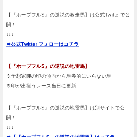
【『ホープフルS』の逆説の激走馬】は公式Twitterで公
開！
↓↓↓
⇒公式Twitter フォローはコチラ
【『ホープフルS』の逆説の地雷馬】
※予想家陣の印の傾向から馬券的にいらない馬
※印が出揃うレース当日に更新
【『ホープフルS』の逆説の地雷馬】は別サイトで公
開！
↓↓↓