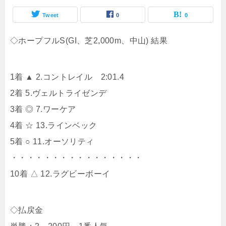
Tweet
0
0
◇ホープフルS(GI、芝2,000m、中山) 結果
1着 ▲ 2.コントレイル 2:01.4
2着 5.ヴェルトライゼンデ
3着 ◎ 7.ワーケア
4着 ☆ 13.ラインベック
5着 ○ 11.オーソリティ
・・・・・・・・・・・・・・・・
10着 △ 12.ラグビーボーイ
◇払戻金