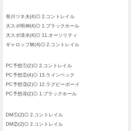
骨川ツネ夫(4)◎ 2.コントレイル
大スポ明神(4)◎ 1.ブラックホール
大スポ清水(4)◎ 11.オーソリティ
ギャロップ林(4)◎ 2.コントレイル
PC予想①(2)◎ 2.コントレイル
PC予想②(4)◎ 13.ラインベック
PC予想③(2)◎ 12.ラグビーボーイ
PC予想④(2)◎ 1.ブラックホール
DM①(2)◎ 2.コントレイル
DM②(2)◎ 2.コントレイル