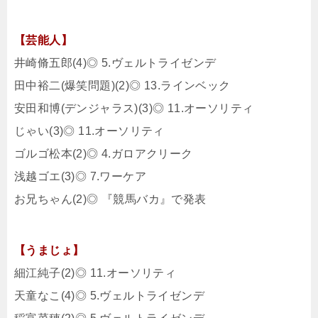
【芸能人】
井崎脩五郎(4)◎ 5.ヴェルトライゼンデ
田中裕二(爆笑問題)(2)◎ 13.ラインベック
安田和博(デンジャラス)(3)◎ 11.オーソリティ
じゃい(3)◎ 11.オーソリティ
ゴルゴ松本(2)◎ 4.ガロアクリーク
浅越ゴエ(3)◎ 7.ワーケア
お兄ちゃん(2)◎ 『競馬バカ』で発表
【うまじょ】
細江純子(2)◎ 11.オーソリティ
天童なこ(4)◎ 5.ヴェルトライゼンデ