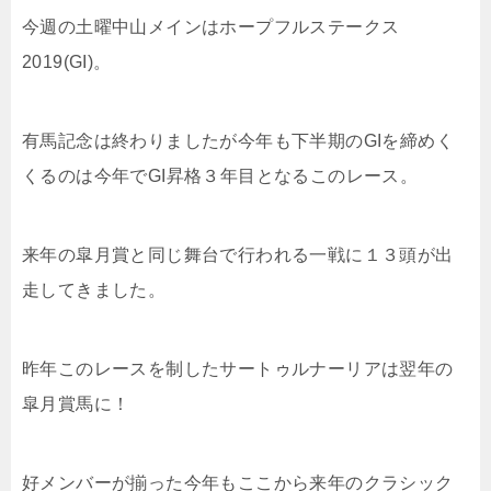
今週の土曜中山メインはホープフルステークス
2019(GI)。
有馬記念は終わりましたが今年も下半期のGIを締めく
くるのは今年でGI昇格３年目となるこのレース。
来年の皐月賞と同じ舞台で行われる一戦に１３頭が出
走してきました。
昨年このレースを制したサートゥルナーリアは翌年の
皐月賞馬に！
好メンバーが揃った今年もここから来年のクラシック