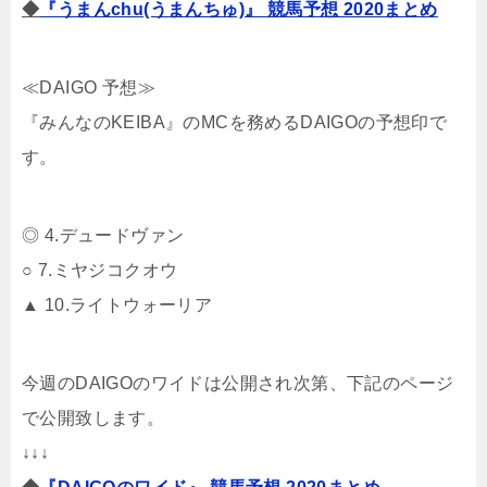
◆
『うまんchu(うまんちゅ)』 競馬予想 2020まとめ
≪DAIGO 予想≫
『みんなのKEIBA』のMCを務めるDAIGOの予想印で
す。
◎ 4.デュードヴァン
○ 7.ミヤジコクオウ
▲ 10.ライトウォーリア
今週のDAIGOのワイドは公開され次第、下記のページ
で公開致します。
↓↓↓