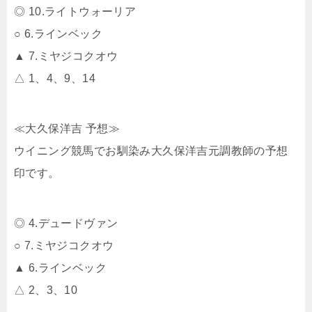
◎ 10.ライトウォーリア
○ 6.ラインベック
▲ 7.ミヤジコクオウ
△ 1、4、9、14
≪大久保洋吉 予想≫
ウイニング競馬でお馴染み大久保洋吉元調教師の予想
印です。
◎ 4.デュードヴァン
○ 7.ミヤジコクオウ
▲ 6.ラインベック
△ 2、3、10