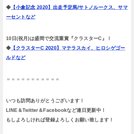
◆
【小倉記念 2020】出走予定馬/サトノルークス、サマ
ーセントなど
10日(祝月)は盛岡で交流重賞『クラスターC』！
◆
【クラスターC 2020】マテラスカイ、ヒロシゲゴー
ルドなど
＝＝＝＝＝＝＝＝＝＝＝
いつも訪問ありがとうございます！
LINE＆Twitter＆Facebookなど連日更新中！
もしよろしければ登録よろしくお願い致します！