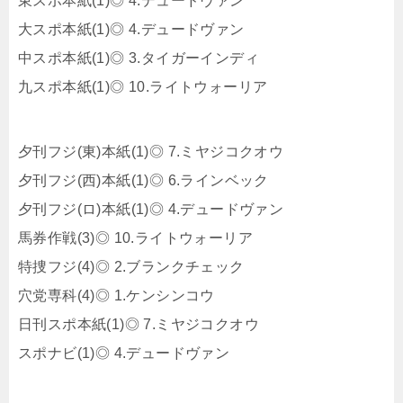
東スポ本紙(1)◎ 4.デュードヴァン
大スポ本紙(1)◎ 4.デュードヴァン
中スポ本紙(1)◎ 3.タイガーインディ
九スポ本紙(1)◎ 10.ライトウォーリア
夕刊フジ(東)本紙(1)◎ 7.ミヤジコクオウ
夕刊フジ(西)本紙(1)◎ 6.ラインベック
夕刊フジ(ロ)本紙(1)◎ 4.デュードヴァン
馬券作戦(3)◎ 10.ライトウォーリア
特捜フジ(4)◎ 2.ブランクチェック
穴党専科(4)◎ 1.ケンシンコウ
日刊スポ本紙(1)◎ 7.ミヤジコクオウ
スポナビ(1)◎ 4.デュードヴァン