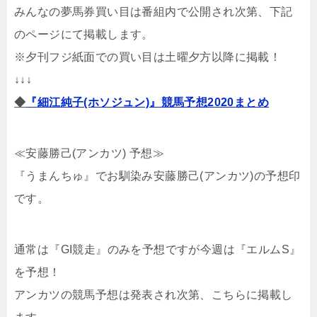
みんなの夢馬券買い目は番組内で公開され次第、下記
のページにて掲載します。
※夕刊フジ紙面での買い目は土曜夕方以降に掲載！
↓↓↓
◆
『細江純子(ホソジュン)』競馬予想2020まとめ
≪安藤勝己(アンカツ) 予想≫
『うまんちゅ』でお馴染み安藤勝己(アンカツ)の予想印
です。
通常は『GI競走』のみを予想ですが今週は『エルムS』
を予想！
アンカツの競馬予想は発表され次第、こちらに掲載し