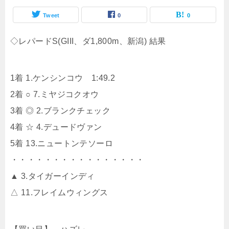
Tweet
0
0
◇レパードS(GIII、ダ1,800m、新潟) 結果
1着 1.ケンシンコウ 1:49.2
2着 ○ 7.ミヤジコクオウ
3着 ◎ 2.ブランクチェック
4着 ☆ 4.デュードヴァン
5着 13.ニュートンテソーロ
・・・・・・・・・・・・・・・・
▲ 3.タイガーインディ
△ 11.フレイムウィングス