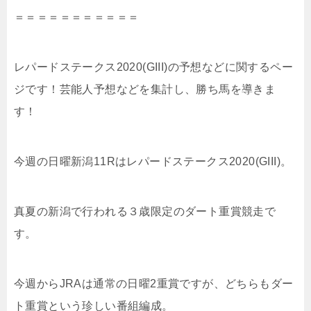
＝＝＝＝＝＝＝＝＝＝＝
レパードステークス2020(GIII)の予想などに関するペー
ジです！芸能人予想などを集計し、勝ち馬を導きま
す！
今週の日曜新潟11Rはレパードステークス2020(GIII)。
真夏の新潟で行われる３歳限定のダート重賞競走で
す。
今週からJRAは通常の日曜2重賞ですが、どちらもダー
ト重賞という珍しい番組編成。