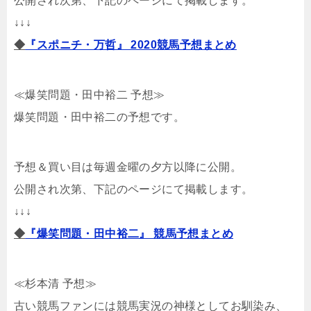
公開され次第、下記のページにて掲載します。
↓↓↓
◆
『スポニチ・万哲』 2020競馬予想まとめ
≪爆笑問題・田中裕二 予想≫
爆笑問題・田中裕二の予想です。
予想＆買い目は毎週金曜の夕方以降に公開。
公開され次第、下記のページにて掲載します。
↓↓↓
◆
『爆笑問題・田中裕二』 競馬予想まとめ
≪杉本清 予想≫
古い競馬ファンには競馬実況の神様としてお馴染み、