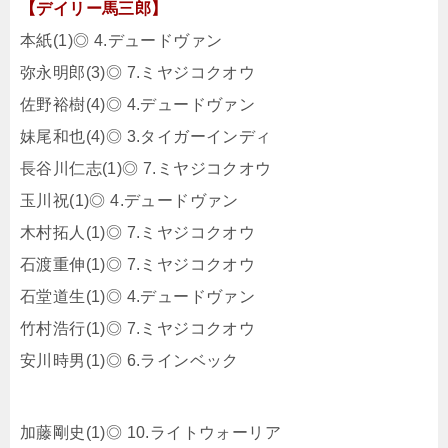
【デイリー馬三郎】
本紙(1)◎ 4.デュードヴァン
弥永明郎(3)◎ 7.ミヤジコクオウ
佐野裕樹(4)◎ 4.デュードヴァン
妹尾和也(4)◎ 3.タイガーインディ
長谷川仁志(1)◎ 7.ミヤジコクオウ
玉川祝(1)◎ 4.デュードヴァン
木村拓人(1)◎ 7.ミヤジコクオウ
石渡重伸(1)◎ 7.ミヤジコクオウ
石堂道生(1)◎ 4.デュードヴァン
竹村浩行(1)◎ 7.ミヤジコクオウ
安川時男(1)◎ 6.ラインベック
加藤剛史(1)◎ 10.ライトウォーリア