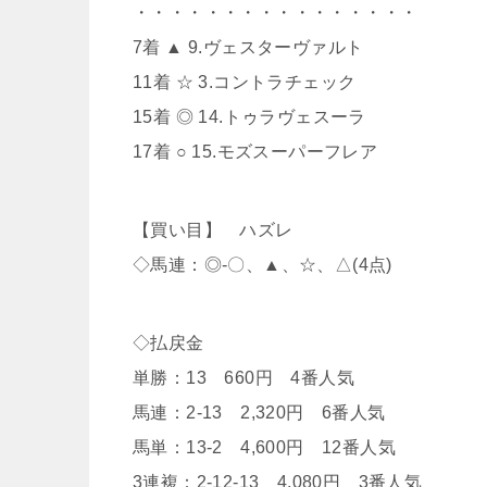
・・・・・・・・・・・・・・・・
7着 ▲ 9.ヴェスターヴァルト
11着 ☆ 3.コントラチェック
15着 ◎ 14.トゥラヴェスーラ
17着 ○ 15.モズスーパーフレア
【買い目】 ハズレ
◇馬連：◎-〇、▲、☆、△(4点)
◇払戻金
単勝：13 660円 4番人気
馬連：2-13 2,320円 6番人気
馬単：13-2 4,600円 12番人気
3連複：2-12-13 4,080円 3番人気