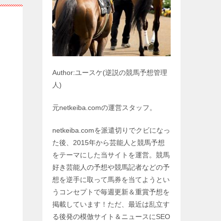
Author:ユースケ(逆説の競馬予想管理
人)
元netkeiba.comの運営スタッフ。
netkeiba.comを派遣切りでクビになっ
た後、2015年から芸能人と競馬予想
をテーマにした当サイトを運営。競馬
好き芸能人の予想や競馬記者などの予
想を逆手に取って馬券を当てようとい
うコンセプトで毎週更新＆重賞予想を
掲載しています！ただ、最近は乱立す
る後発の模倣サイト＆ニュースにSEO