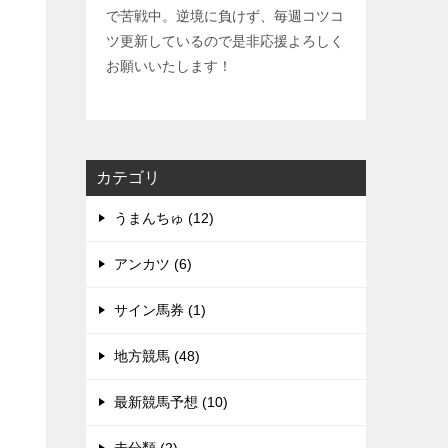
で苦戦中。逆境に負けず、毎週コツコ
ツ更新しているので是非応援よろしく
お願いいたします！
カテゴリ
うまんちゅ (12)
アンカツ (6)
サイン馬券 (1)
地方競馬 (48)
最新競馬予想 (10)