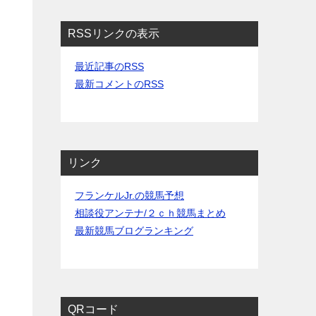
RSSリンクの表示
最近記事のRSS
最新コメントのRSS
リンク
フランケルJr.の競馬予想
相談役アンテナ/２ｃｈ競馬まとめ
最新競馬ブログランキング
QRコード