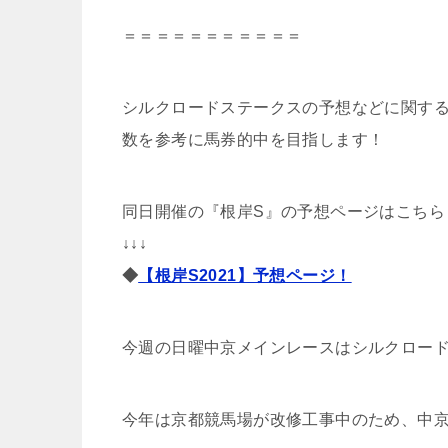
＝＝＝＝＝＝＝＝＝＝＝
シルクロードステークスの予想などに関す
数を参考に馬券的中を目指します！
同日開催の『根岸S』の予想ページはこちら
↓↓↓
◆
【根岸S2021】予想ページ！
今週の日曜中京メインレースはシルクロードステー
今年は京都競馬場が改修工事中のため、中