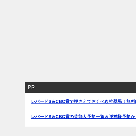
PR
レパードS＆CBC賞で押さえておくべき推奨馬！無料L
レパードS＆CBC賞の芸能人予想一覧＆逆神様予想か