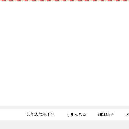
芸能人競馬予想
うまんちゅ
細江純子