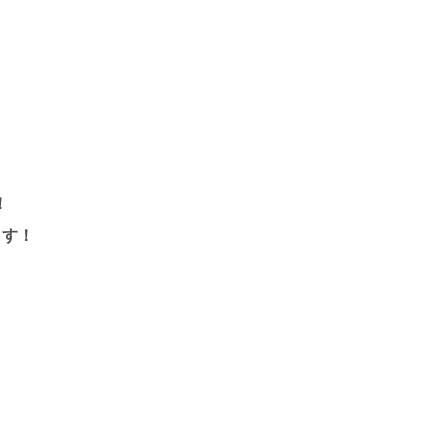
！
ます！