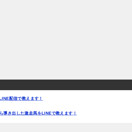
INE配信で教えます！
ら導き出した激走馬をLINEで教えます！