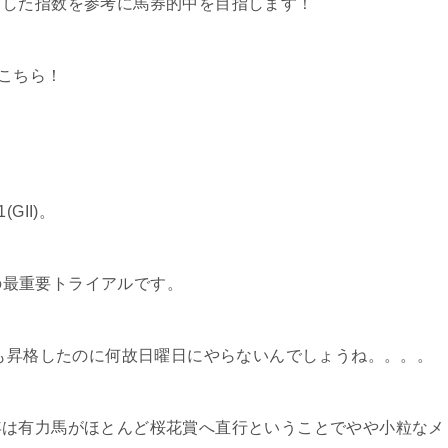
出した指数を参考に馬券的中を目指します！
こちら！
GII)。
への最重要トライアルです。
にも昇格したのに何故日曜日にやらないんでしょうね。。。。
年は有力馬がほとんど桜花賞へ直行ということでやや小粒なメ