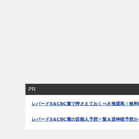
PR
レパードS＆CBC賞で押さえておくべき推奨馬！無料L
レパードS＆CBC賞の芸能人予想一覧＆逆神様予想か