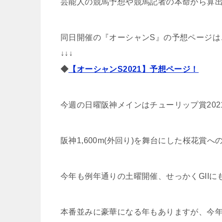
芸能人の競馬予想や競馬記者の本命から算
同日開催の『オーシャンS』の予想ページは
↓↓↓
◆
【オーシャンS2021】予想ページ！
今週の日曜阪神メインはチューリップ賞2021(
阪神1,600m(外回り)を舞台にした桜花賞
今年も例年通りの土曜開催、せっかくGII
本番並みに豪華になる年もありますが、今