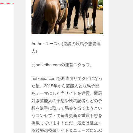
Author:ユースケ(逆説の競馬予想管理
人)
元netkeiba.comの運営スタッフ。
netkeiba.comを派遣切りでクビになっ
た後、2015年から芸能人と競馬予想
をテーマにした当サイトを運営。競馬
好き芸能人の予想や競馬記者などの予
想を逆手に取って馬券を当てようとい
うコンセプトで毎週更新＆重賞予想を
掲載しています！ただ、最近は乱立す
る後発の模倣サイト＆ニュースにSEO