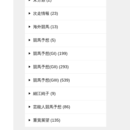
未分類 (2)
次走情報 (23)
海外競馬 (13)
競馬予想 (5)
競馬予想(GI) (199)
競馬予想(GII) (293)
競馬予想(GIII) (539)
細江純子 (9)
芸能人競馬予想 (86)
重賞展望 (135)