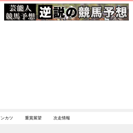
アンカツ
重賞展望
次走情報