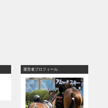
運営者プロフィール