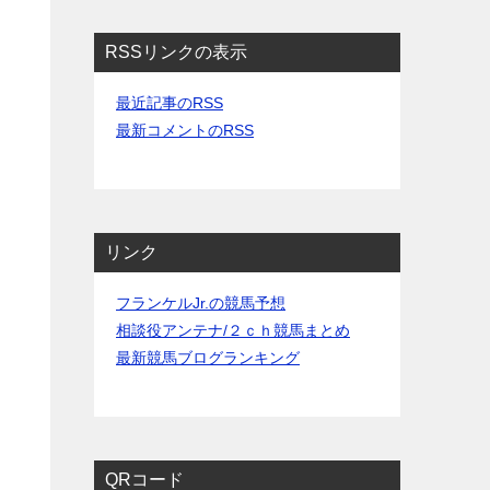
RSSリンクの表示
最近記事のRSS
最新コメントのRSS
リンク
フランケルJr.の競馬予想
相談役アンテナ/２ｃｈ競馬まとめ
最新競馬ブログランキング
QRコード