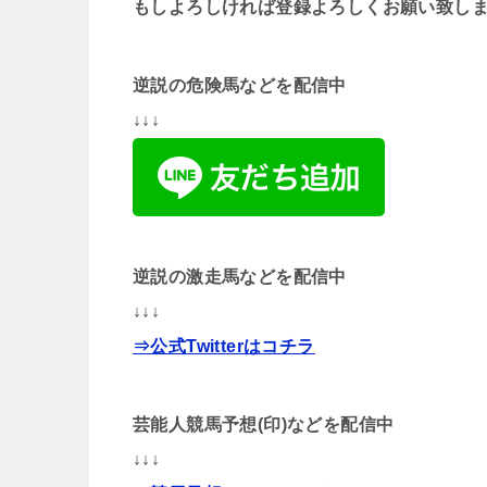
もしよろしければ登録よろしくお願い致し
逆説の危険馬などを配信中
↓↓↓
逆説の激走馬などを配信中
↓↓↓
⇒
公式Twitterはコチラ
芸能人競馬予想(印)などを配信中
↓↓↓