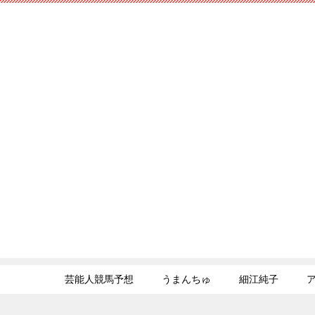
芸能人競馬予想
うまんちゅ
細江純子