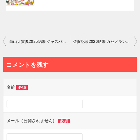
投
白山大賞典2025結果 ジャスパーロブストが悠々逃げ切り交流重賞初制覇！
佐賀記念2026結果 カゼノランナーが重賞初V！
稿
ナ
コメントを残す
ビ
ゲ
名前
必須
ー
シ
ョ
ン
メール（公開されません）
必須