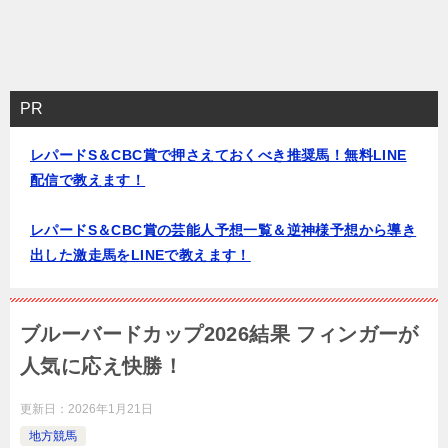
PR
レパードS＆CBC賞で押さえておくべき推奨馬！無料LINE
配信で教えます！
レパードS＆CBC賞の芸能人予想一覧＆逆神様予想から導き
出した激走馬をLINEで教えます！
ブルーバードカップ2026結果 フィンガーが
人気に応え快勝！
更新日：
2026年1月21日
地方競馬