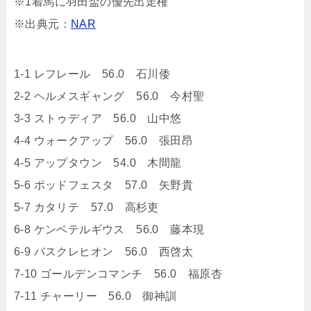
※1着馬に羽田盃の優先出走権
※出典元：
NAR
1-1 レフレール 56.0 石川倭
2-2 ヘルメスギャング 56.0 今村聖
3-3 ストゥディア 56.0 山中悠
4-4 ウォークアップ 56.0 張田昂
4-5 アップタウン 54.0 木間龍
5-6 ポッドフェスタ 57.0 矢野貴
5-7 カタリテ 57.0 高杉吏
6-8 ケンベテルギウス 56.0 藤本現
6-9 バスクレヒオン 56.0 西啓太
7-10 ゴールデンコマンチ 56.0 福原杏
7-11 チャーリー 56.0 御神訓