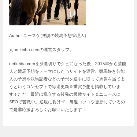
Author:ユースケ(逆説の競馬予想管理人)
元netkeiba.comの運営スタッフ。
netkeiba.comを派遣切りでクビになった後、2015年から芸能
人と競馬予想をテーマにした当サイトを運営。競馬好き芸能
人の予想や競馬記者などの予想を逆手に取って馬券を当てよ
うというコンセプトで毎週更新＆重賞予想を掲載していま
す！ただ、最近は乱立する後発の模倣サイト＆ニュースに
SEOで苦戦中。逆境に負けず、毎週コツコツ更新しているの
で是非応援よろしくお願いいたします！