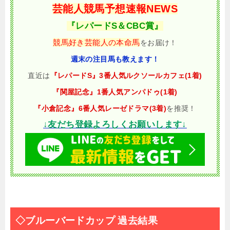
芸能人競馬予想速報NEWS
『レパードS＆CBC賞』
競馬好き芸能人の本命馬
をお届け！
週末の注目馬も教えます！
直近は
『レパードS』3番人気ルクソールカフェ(1着)
『関屋記念』1番人気アンパドゥ(1着)
『小倉記念』6番人気レーゼドラマ(3着)
を推奨！
↓友だち登録よろしくお願いします↓
◇ブルーバードカップ 過去結果