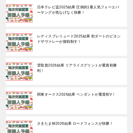
日本テレビ盃2025結果 圧倒的1番人気フォーエバ
ーヤングが危なげなく快勝！
レディスプレリュード2025結果 初ダートのビヨン
ドザヴァレーが接戦制す！
雲取賞2026結果 リアライズグリントが重賞初勝
利！
関東オークス2026結果 ペンダントが重賞初V！
さきたま杯2026結果 ロードフォンスが快勝！