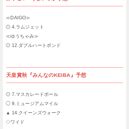
≪DAIGO≫
◎ 4.ラムジェット
≪ゆうちゃみ≫
◎ 12.ダブルハートボンド
天皇賞秋『みんなのKEIBA』予想
◎ 7.マスカレードボール
◯ 9.ミュージアムマイル
▲ 14.クイーンズウォーク
◇ワイド