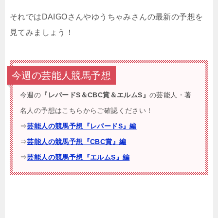
それではDAIGOさんやゆうちゃみさんの最新の予想を
見てみましょう！
今週の芸能人競馬予想
今週の
『レパードS＆CBC賞＆エルムS』
の芸能人・著
名人の予想はこちらからご確認ください！
⇒
芸能人の競馬予想『レパードS』編
⇒
芸能人の競馬予想『CBC賞』編
⇒
芸能人の競馬予想『エルムS』編