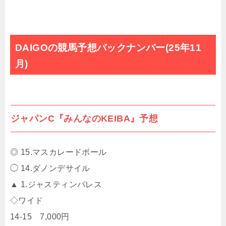
DAIGOの競馬予想バックナンバー(25年11
月)
ジャパンC『みんなのKEIBA』予想
◎ 15.マスカレードボール
◯ 14.ダノンデサイル
▲ 1.ジャスティンパレス
◇ワイド
14-15 7,000円