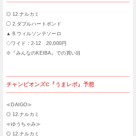
◎ 12.ナルカミ
◯ 2.ダブルハートボンド
▲ 8.ウィルソンテソーロ
◇ワイド：2-12 20,000円
※『みんなのKEIBA』での買い目
チャンピオンズC『うまレボ』予想
≪DAIGO≫
◎ 12.ナルカミ
≪ゆうちゃみ≫
◎ 12.ナルカミ