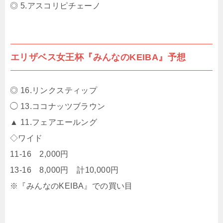
◎ 5.アスコリピチェーノ
エリザベス女王杯『みんなのKEIBA』予想
◎ 16.リンクスティップ
◯ 13.ココナッツブラウン
▲ 11.フェアエールング
◇ワイド
11-16 2,000円
13-16 8,000円 計10,000円
※『みんなのKEIBA』での買い目