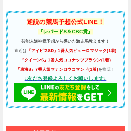
逆説の競馬予想公式LINE！
『レパードS＆CBC賞』
芸能人逆神様予想から導いた激走馬教えます！
直近は
『アイビスSD』1番人気ピューロマジック(1着)
『クイーンS』1番人気ココナッツブラウン(1着)
『東海S』7番人気マテンロウコマンド(1着)
を推奨！
↓友だち登録よろしくお願いします↓