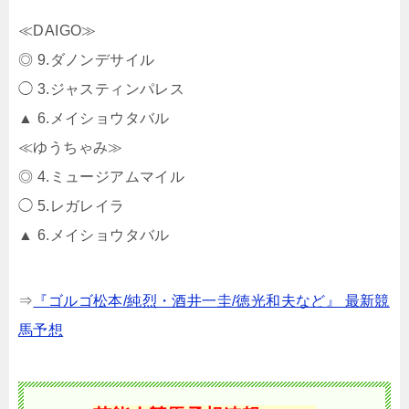
≪DAIGO≫
◎ 9.ダノンデサイル
◯ 3.ジャスティンパレス
▲ 6.メイショウタバル
≪ゆうちゃみ≫
◎ 4.ミュージアムマイル
◯ 5.レガレイラ
▲ 6.メイショウタバル
⇒
『ゴルゴ松本/純烈・酒井一圭/徳光和夫など』 最新競
馬予想