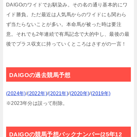
DAIGOのワイドでお馴染み。その名の通り基本的にワ
イド勝負。ただ最近は人気馬からのワイドにも関わら
ず当たらないことが多い。本命馬が被った時は要注
意。それでも2年連続で有馬記念で大的中し、最後の最
後でプラス収支に持っていくところはさすがの一言！
DAIGOの過去競馬予想
(2024年)
/
(2022年)
/
(2021年)
/
(2020年)
/
(2019年)
※2023年分は誤って削除。
DAIGOの競馬予想バックナンバー(25年12