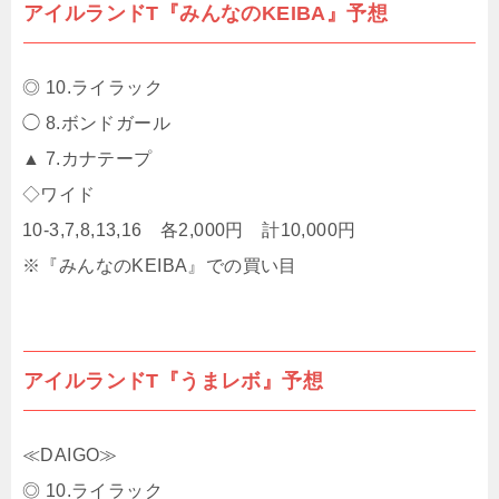
アイルランドT『みんなのKEIBA』予想
◎ 10.ライラック
◯ 8.ボンドガール
▲ 7.カナテープ
◇ワイド
10-3,7,8,13,16 各2,000円 計10,000円
※『みんなのKEIBA』での買い目
アイルランドT『うまレボ』予想
≪DAIGO≫
◎ 10.ライラック