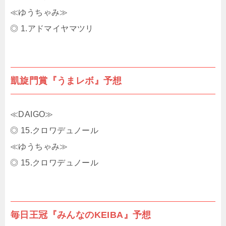
≪ゆうちゃみ≫
◎ 1.アドマイヤマツリ
凱旋門賞『うまレボ』予想
≪DAIGO≫
◎ 15.クロワデュノール
≪ゆうちゃみ≫
◎ 15.クロワデュノール
毎日王冠『みんなのKEIBA』予想