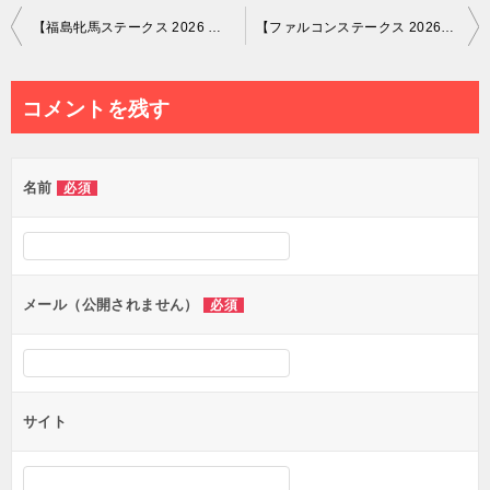
投
【福島牝馬ステークス 2026 出走予定馬＆想定騎手】
【ファルコンステークス 2026 出走予定馬＆想定騎手】
稿
ナ
コメントを残す
ビ
ゲ
名前
必須
ー
シ
ョ
ン
メール（公開されません）
必須
サイト