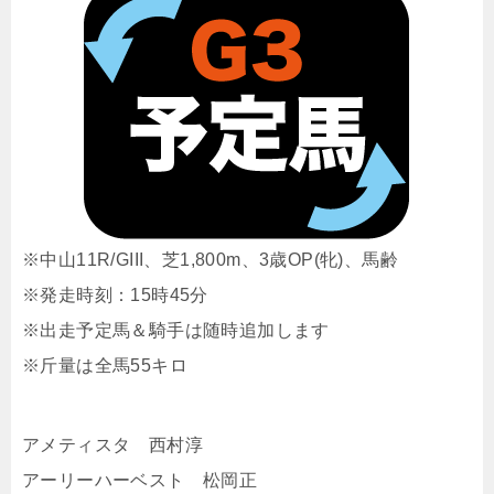
※中山11R/GIII、芝1,800m、3歳OP(牝)、馬齢
※発走時刻：15時45分
※出走予定馬＆騎手は随時追加します
※斤量は全馬55キロ
アメティスタ 西村淳
アーリーハーベスト 松岡正