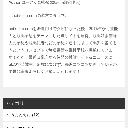
Author:ユースケ(逆説の競馬予想管理人)
元netkeiba.comの運営スタッフ。
netkeiba.comを派遣切りでクビになった後、2015年から芸能
人と競馬予想をテーマにした当サイトを運営。競馬好き芸能
人の予想や競馬記者などの予想を逆手に取って馬券を当てよ
うというコンセプトで毎週更新＆重賞予想を掲載していま
す！ただ、最近は乱立する後発の模倣サイト＆ニュースに
SEOで苦戦中。逆境に負けず、毎週コツコツ更新しているの
で是非応援よろしくお願いいたします！
カテゴリ
うまんちゅ (12)
アンカツ (6)