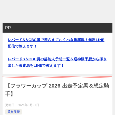
PR
レパードS＆CBC賞で押さえておくべき推奨馬！無料LINE
配信で教えます！
レパードS＆CBC賞の芸能人予想一覧＆逆神様予想から導き
出した激走馬をLINEで教えます！
【フラワーカップ 2026 出走予定馬＆想定騎
手】
更新日：
2026年3月21日
重賞展望