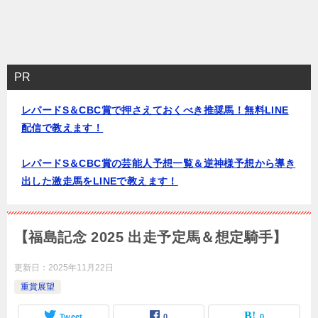
PR
レパードS＆CBC賞で押さえておくべき推奨馬！無料LINE
配信で教えます！
レパードS＆CBC賞の芸能人予想一覧＆逆神様予想から導き
出した激走馬をLINEで教えます！
【福島記念 2025 出走予定馬＆想定騎手】
更新日：
2025年11月22日
重賞展望
Tweet
0
0