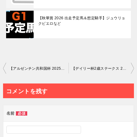
【秋華賞 2026 出走予定馬＆想定騎手】ジュウリョ
クピエロなど
投
【アルゼンチン共和国杯 2025 出走予定馬＆想定騎手】
【デイリー杯2歳ステークス 2026 出走予定馬＆想定騎手】
稿
ナ
コメントを残す
ビ
ゲ
名前
必須
ー
シ
ョ