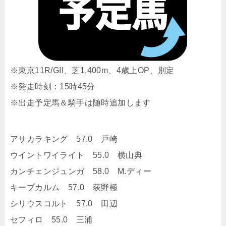
※東京11R/GII、芝1,400m、4歳上OP、別定
※発走時刻：15時45分
※出走予定馬＆騎手は随時追加します
アサカラキング 57.0 戸崎
ウイントワイライト 55.0 横山典
カンチェンジュンガ 58.0 M.ディー
キープカルム 57.0 荻野極
シリウスコルト 57.0 田辺
セフィロ 55.0 三浦