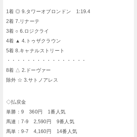
1着 ◎ 9.タワーオブロンドン 1:19.4
2着 7.リナーテ
3着 ○ 6.ロジクライ
4着 ▲ 4.トゥザクラウン
5着 8.キャナルストリート
・・・・・・・・・・・・・・・・
8着 △ 2.ドーヴァー
除外 ☆ 3.サトノアレス
◇払戻金
単勝：9 360円 1番人気
馬連：7-9 2,590円 9番人気
馬単：9-7 4,160円 14番人気