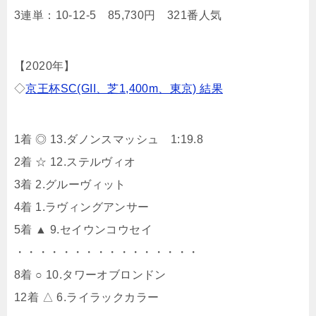
3連単：10-12-5 85,730円 321番人気
【2020年】
◇
京王杯SC(GII、芝1,400m、東京) 結果
1着 ◎ 13.ダノンスマッシュ 1:19.8
2着 ☆ 12.ステルヴィオ
3着 2.グルーヴィット
4着 1.ラヴィングアンサー
5着 ▲ 9.セイウンコウセイ
・・・・・・・・・・・・・・・・
8着 ○ 10.タワーオブロンドン
12着 △ 6.ライラックカラー