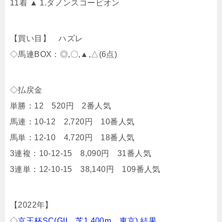
11着 ▲ 1.ダノンスコーピオン
【買い目】 ハズレ
◇馬連BOX：◎,〇,▲,△(6点)
◇払戻金
単勝：12 520円 2番人気
馬連：10-12 2,720円 10番人気
馬単：12-10 4,720円 18番人気
3連複：10-12-15 8,090円 31番人気
3連単：12-10-15 38,140円 109番人気
【2022年】
◇
京王杯SC(GII、芝1,400m、東京) 結果