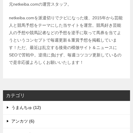
元netkeiba.comの運営スタッフ。
netkeiba.comを派遣切りでクビになった後、2015年から芸能
人と競馬予想をテーマにした当サイトを運営。競馬好き芸能
人の予想や競馬記者などの予想を逆手に取って馬券を当てよ
うというコンセプトで毎週更新＆重賞予想を掲載していま
す！ただ、最近は乱立する後発の模倣サイト＆ニュースに
SEOで苦戦中。逆境に負けず、毎週コツコツ更新しているの
で是非応援よろしくお願いいたします！
カテゴリ
うまんちゅ (12)
アンカツ (6)