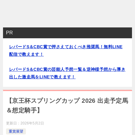
PR
レパードS＆CBC賞で押さえておくべき推奨馬！無料LINE
配信で教えます！
レパードS＆CBC賞の芸能人予想一覧＆逆神様予想から導き
出した激走馬をLINEで教えます！
【京王杯スプリングカップ 2026 出走予定馬
＆想定騎手】
更新日：
2026年5月2日
重賞展望