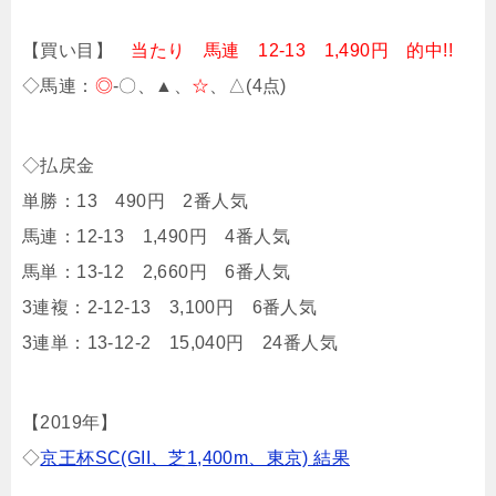
【買い目】
当たり 馬連 12-13 1,490円 的中!!
◇馬連：
◎
-〇、▲、
☆
、△(4点)
◇払戻金
単勝：13 490円 2番人気
馬連：12-13 1,490円 4番人気
馬単：13-12 2,660円 6番人気
3連複：2-12-13 3,100円 6番人気
3連単：13-12-2 15,040円 24番人気
【2019年】
◇
京王杯SC(GII、芝1,400m、東京) 結果