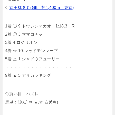
◇
京王杯ＳＣ(GII、芝1,400m、東京)
1着 ◯ 9.トウシンマカオ 1:18.3 R
2着 ◎ 3.ママコチャ
3着 4.ロジリオン
4着 ☆ 10.レッドモンレーブ
5着 △ 1.シャドウフューリー
・・・・・・・・・・・・・・・・
9着 ▲ 5.アサカラキング
◇買い目 ハズレ
馬単：◎,◯ ⇒ ▲,☆,△(6点)