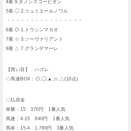
4着 9.ダノンスコーピオン
5着 ◯ 2.リュミエールノワル
・・・・・・・・・・・・・・・・
6着 ◎ 1.トウシンマカオ
7着 ☆ 3.ソーヴァリアント
9着 △ 7.グランデマーレ
【買い目】 ハズレ
◇馬連BOX：◎,◯,▲,☆,△(10点)
◇払戻金
単勝：15 370円 1番人気
馬連：4-15 840円 1番人気
馬単：15-4 1,790円 3番人気