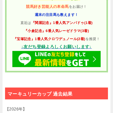
競馬好き芸能人の本命馬
をお届け！
週末の注目馬も教えます！
直近は
『関屋記念』1番人気アンパドゥ(1着)
『小倉記念』6番人気レーゼドラマ(3着)
『宝塚記念』1番人気クロワデュノール(2着)
を推奨！
↓友だち登録よろしくお願いします↓
マーキュリーカップ 過去結果
【2026年】