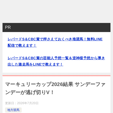
PR
レパードS＆CBC賞で押さえておくべき推奨馬！無料LINE
配信で教えます！
レパードS＆CBC賞の芸能人予想一覧＆逆神様予想から導き
出した激走馬をLINEで教えます！
マーキュリーカップ2026結果 サンデーファ
ンデーが逃げ切りV！
更新日：
2026年7月20日
地方競馬