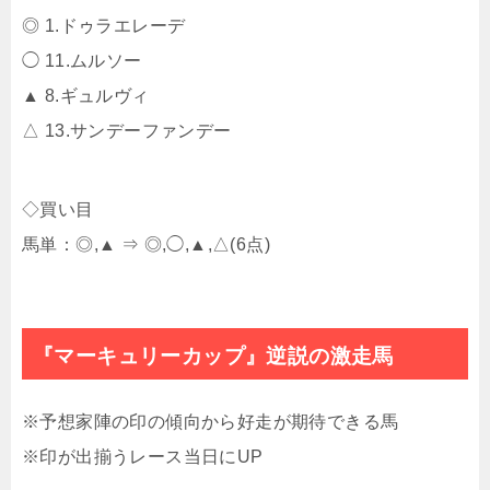
◎ 1.ドゥラエレーデ
◯ 11.ムルソー
▲ 8.ギュルヴィ
△ 13.サンデーファンデー
◇買い目
馬単：◎,▲ ⇒ ◎,◯,▲,△(6点)
『マーキュリーカップ』逆説の激走馬
※予想家陣の印の傾向から好走が期待できる馬
※印が出揃うレース当日にUP