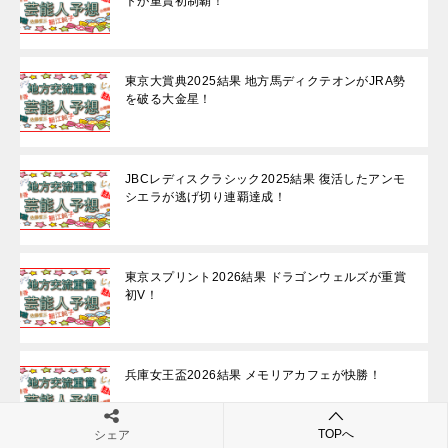
トが重賞初制覇！
東京大賞典2025結果 地方馬ディクテオンがJRA勢
を破る大金星！
JBCレディスクラシック2025結果 復活したアンモ
シエラが逃げ切り連覇達成！
東京スプリント2026結果 ドラゴンウェルズが重賞
初V！
兵庫女王盃2026結果 メモリアカフェが快勝！
TOPへ
シェア