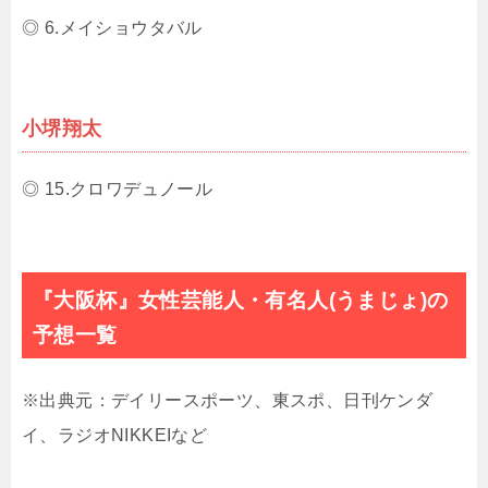
◎ 6.メイショウタバル
小堺翔太
◎ 15.クロワデュノール
『大阪杯』女性芸能人・有名人(うまじょ)の
予想一覧
※出典元：デイリースポーツ、東スポ、日刊ケンダ
イ、ラジオNIKKEIなど