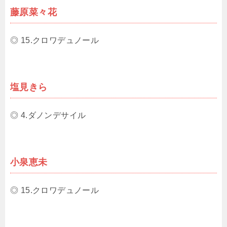
藤原菜々花
◎ 15.クロワデュノール
塩見きら
◎ 4.ダノンデサイル
小泉恵未
◎ 15.クロワデュノール