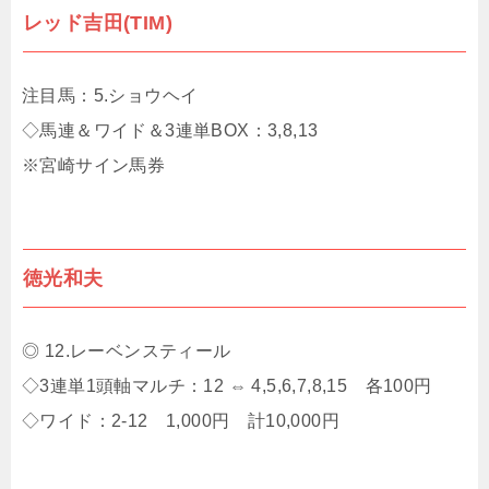
レッド吉田(TIM)
注目馬：5.ショウヘイ
◇馬連＆ワイド＆3連単BOX：3,8,13
※宮崎サイン馬券
徳光和夫
◎ 12.レーベンスティール
◇3連単1頭軸マルチ：12 ⇔ 4,5,6,7,8,15 各100円
◇ワイド：2-12 1,000円 計10,000円