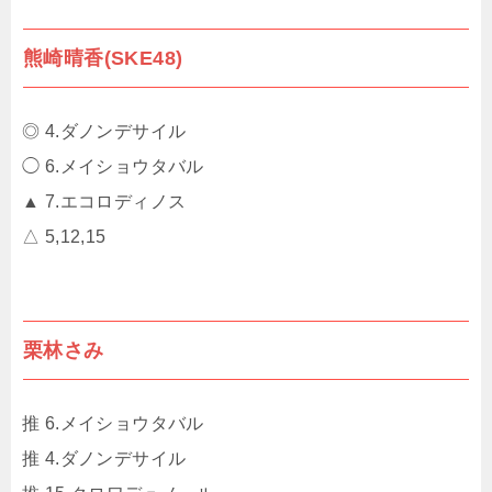
熊崎晴香(SKE48)
◎ 4.ダノンデサイル
◯ 6.メイショウタバル
▲ 7.エコロディノス
△ 5,12,15
栗林さみ
推 6.メイショウタバル
推 4.ダノンデサイル