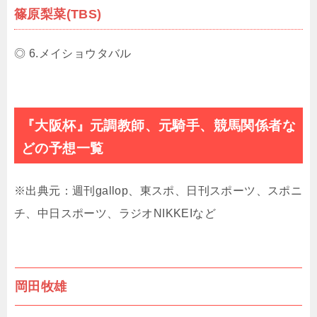
篠原梨菜(TBS)
◎ 6.メイショウタバル
『大阪杯』元調教師、元騎手、競馬関係者な
どの予想一覧
※出典元：週刊gallop、東スポ、日刊スポーツ、スポニ
チ、中日スポーツ、ラジオNIKKEIなど
岡田牧雄