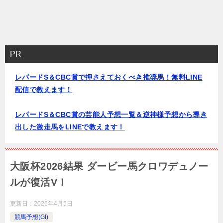
PR
レパードS＆CBC賞で押さえておくべき推奨馬！無料LINE
配信で教えます！
レパードS＆CBC賞の芸能人予想一覧＆逆神様予想から導き
出した激走馬をLINEで教えます！
大阪杯2026結果 ダービー馬クロワデュノー
ルが復活V！
更新日：
2026年4月5日
競馬予想(GI)