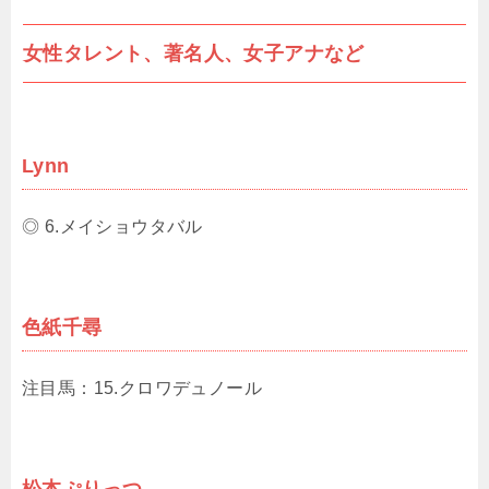
女性タレント、著名人、女子アナなど
Lynn
◎ 6.メイショウタバル
色紙千尋
注目馬：15.クロワデュノール