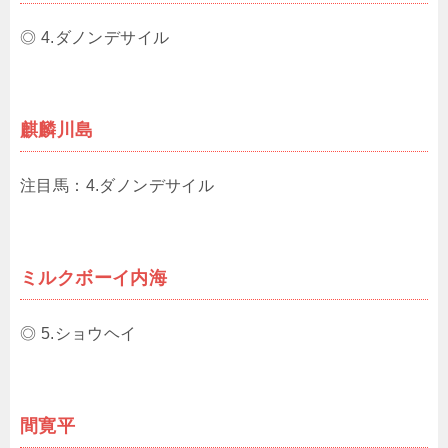
◎ 4.ダノンデサイル
麒麟川島
注目馬：4.ダノンデサイル
ミルクボーイ内海
◎ 5.ショウヘイ
間寛平