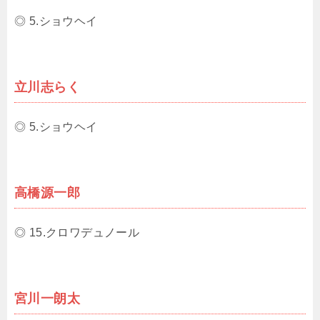
◎ 5.ショウヘイ
立川志らく
◎ 5.ショウヘイ
高橋源一郎
◎ 15.クロワデュノール
宮川一朗太