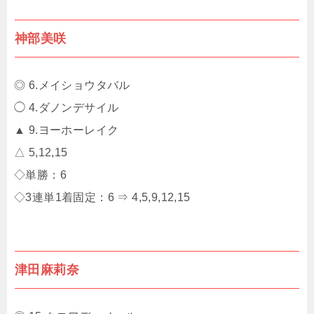
神部美咲
◎ 6.メイショウタバル
◯ 4.ダノンデサイル
▲ 9.ヨーホーレイク
△ 5,12,15
◇単勝：6
◇3連単1着固定：6 ⇒ 4,5,9,12,15
津田麻莉奈