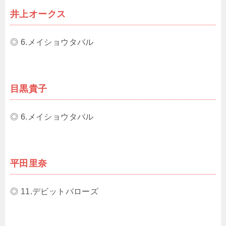
井上オークス
◎ 6.メイショウタバル
目黒貴子
◎ 6.メイショウタバル
平田里奈
◎ 11.デビットバローズ