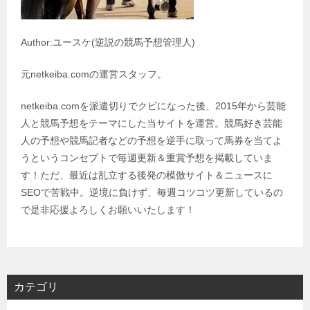
Author:ユースケ(逆説の競馬予想管理人)
元netkeiba.comの運営スタッフ。
netkeiba.comを派遣切りでクビになった後、2015年から芸能
人と競馬予想をテーマにした当サイトを運営。競馬好き芸能
人の予想や競馬記者などの予想を逆手に取って馬券を当てよ
うというコンセプトで毎週更新＆重賞予想を掲載していま
す！ただ、最近は乱立する後発の模倣サイト＆ニュースに
SEOで苦戦中。逆境に負けず、毎週コツコツ更新しているの
で是非応援よろしくお願いいたします！
カテゴリ