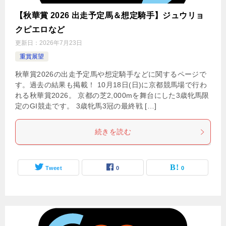
【秋華賞 2026 出走予定馬＆想定騎手】ジュウリョ
クピエロなど
更新日：
2026年7月23日
重賞展望
秋華賞2026の出走予定馬や想定騎手などに関するページで
す。過去の結果も掲載！ 10月18日(日)に京都競馬場で行わ
れる秋華賞2026。 京都の芝2,000mを舞台にした3歳牝馬限
定のGI競走です。 3歳牝馬3冠の最終戦 […]
続きを読む
Tweet
0
0