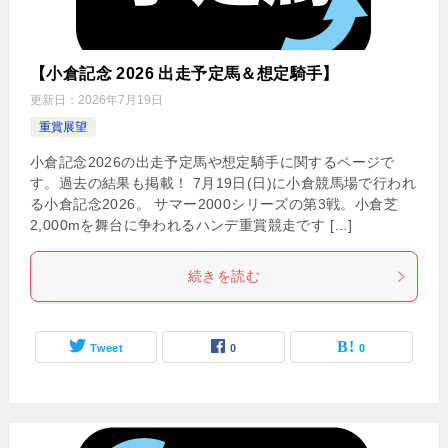
【小倉記念 2026 出走予定馬＆想定騎手】
更新日：
2026年7月19日
重賞展望
小倉記念2026の出走予定馬や想定騎手に関するページで
す。過去の結果も掲載！ 7月19日(日)に小倉競馬場で行われ
る小倉記念2026。 サマー2000シリーズの第3戦。小倉芝
2,000mを舞台に争われるハンデ重賞競走です […]
続きを読む
Tweet
0
0