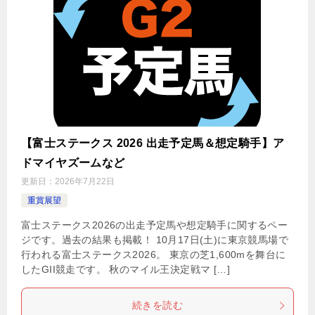
【富士ステークス 2026 出走予定馬＆想定騎手】ア
ドマイヤズームなど
更新日：
2026年7月22日
重賞展望
富士ステークス2026の出走予定馬や想定騎手に関するペー
ジです。過去の結果も掲載！ 10月17日(土)に東京競馬場で
行われる富士ステークス2026。 東京の芝1,600mを舞台に
したGII競走です。 秋のマイル王決定戦マ […]
続きを読む