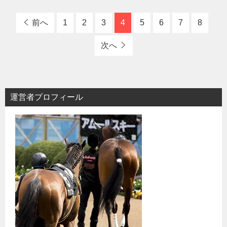
前へ
1
2
3
4
5
6
7
8
次へ
運営者プロフィール