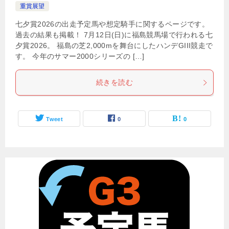
重賞展望
七夕賞2026の出走予定馬や想定騎手に関するページです。
過去の結果も掲載！ 7月12日(日)に福島競馬場で行われる七
夕賞2026。 福島の芝2,000mを舞台にしたハンデGIII競走で
す。 今年のサマー2000シリーズの […]
続きを読む
Tweet
0
0