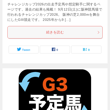
チャレンジカップ2026の出走予定馬や想定騎手に関するペ
ージです。過去の結果も掲載！ 9月12日(土)に阪神競馬場で
行われるチャレンジカップ2026。 阪神の芝2,000mを舞台
にしたGIII競走です。 2025年から9 […]
続きを読む
Tweet
0
0