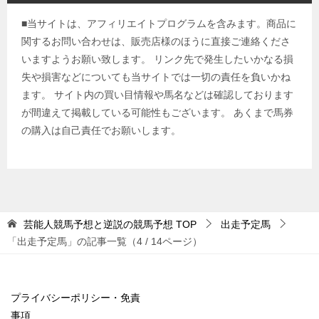
■当サイトは、アフィリエイトプログラムを含みます。商品に
関するお問い合わせは、販売店様のほうに直接ご連絡くださ
いますようお願い致します。 リンク先で発生したいかなる損
失や損害などについても当サイトでは一切の責任を負いかね
ます。 サイト内の買い目情報や馬名などは確認しております
が間違えて掲載している可能性もございます。 あくまで馬券
の購入は自己責任でお願いします。
芸能人競馬予想と逆説の競馬予想
TOP
出走予定馬
「出走予定馬」の記事一覧（4 / 14ページ）
プライバシーポリシー・免責
事項