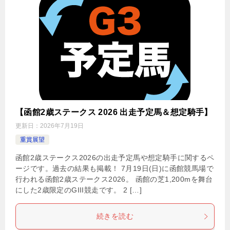
【函館2歳ステークス 2026 出走予定馬＆想定騎手】
更新日：
2026年7月19日
重賞展望
函館2歳ステークス2026の出走予定馬や想定騎手に関するペ
ージです。過去の結果も掲載！ 7月19日(日)に函館競馬場で
行われる函館2歳ステークス2026。 函館の芝1,200mを舞台
にした2歳限定のGIII競走です。 2 […]
続きを読む