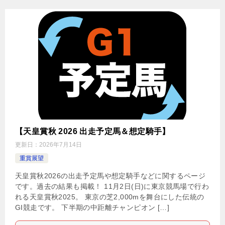
【天皇賞秋 2026 出走予定馬＆想定騎手】
更新日：
2026年7月14日
重賞展望
天皇賞秋2026の出走予定馬や想定騎手などに関するページ
です。過去の結果も掲載！ 11月2日(日)に東京競馬場で行わ
れる天皇賞秋2025。 東京の芝2,000mを舞台にした伝統の
GI競走です。 下半期の中距離チャンピオン […]