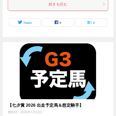
続きを読む
Tweet
0
0
【七夕賞 2026 出走予定馬＆想定騎手】
更新日：
2026年7月12日