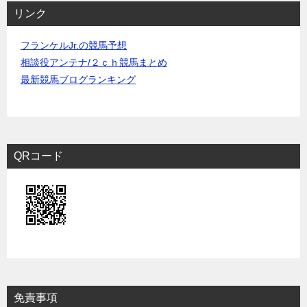
リンク
フランケルJr.の競馬予想
相談役アンテナ/２ｃｈ競馬まとめ
最新競馬ブログランキング
QRコード
免責事項