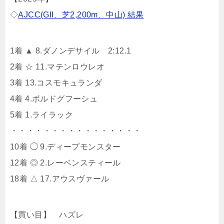
◇
AJCC(GII、芝2,200m、中山) 結果
1着 ▲ 8.ダノンデサイル 2:12.1
2着 ☆ 11.マテンロウレオ
3着 13.コスモキュランダ
4着 4.ボルドグフーシュ
5着 1.ライラック
・・・・・・・・・・・・・・・・
10着 ◯ 9.ディープモンスター
12着 ◎ 2.レーベンスティール
18着 △ 17.アウスヴァール
【買い目】 ハズレ