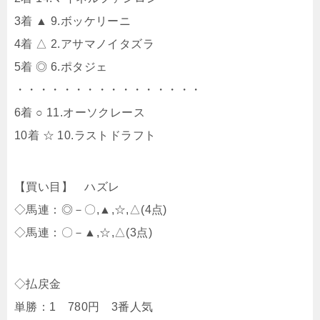
3着 ▲ 9.ボッケリーニ
4着 △ 2.アサマノイタズラ
5着 ◎ 6.ポタジェ
・・・・・・・・・・・・・・・・
6着 ○ 11.オーソクレース
10着 ☆ 10.ラストドラフト
【買い目】 ハズレ
◇馬連：◎－〇,▲,☆,△(4点)
◇馬連：〇－▲,☆,△(3点)
◇払戻金
単勝：1 780円 3番人気