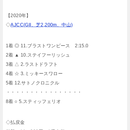
【2020年】
◇
AJCC(GII、芝2,200m、中山)
1着 ◎ 11.ブラストワンピース 2:15.0
2着 ▲ 10.ステイフーリッシュ
3着 △ 2.ラストドラフト
4着 ☆ 3.ミッキースワロー
5着 12.サトノクロニクル
・・・・・・・・・・・・・・・・
8着 ○ 5.スティッフェリオ
◇払戻金