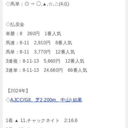
◇馬単：◎ ⇒ ◯,▲,☆,△(4点)
◇払戻金
単勝：8 260円 1番人気
馬連：8-11 2,910円 8番人気
馬単：8-11 3,770円 12番人気
3連複：8-11-13 5,660円 12番人気
3連単：8-11-13 24,660円 66番人気
【2024年】
◇
AJCC(GII、芝2,200m、中山) 結果
1着 ▲ 11.チャックネイト 2:16.6