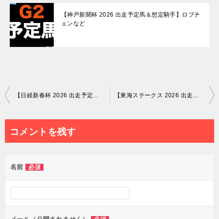
【神戸新聞杯 2026 出走予定馬＆想定騎手】ロブチ
ェンなど
投
【日経新春杯 2026 出走予定馬＆想定騎手】
【東海ステークス 2026 出走予定馬＆想定騎手】
稿
ナ
コメントを残す
ビ
ゲ
名前
必須
ー
シ
ョ
ン