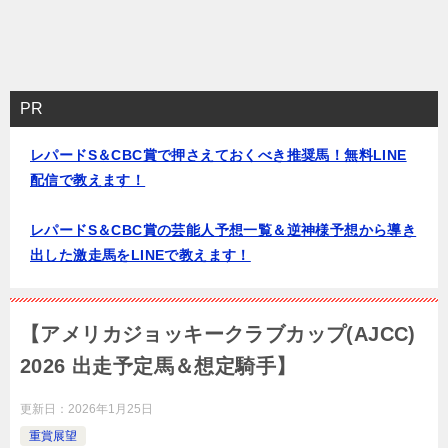
PR
レパードS＆CBC賞で押さえておくべき推奨馬！無料LINE
配信で教えます！
レパードS＆CBC賞の芸能人予想一覧＆逆神様予想から導き
出した激走馬をLINEで教えます！
【アメリカジョッキークラブカップ(AJCC)
2026 出走予定馬＆想定騎手】
更新日：
2026年1月25日
重賞展望