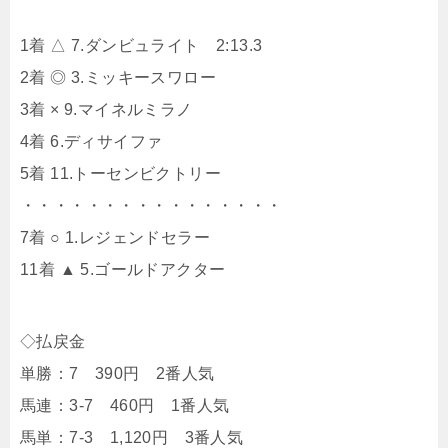
1着 △ 7.ダンビュライト 2:13.3
2着 ◎ 3.ミッキースワロー
3着 × 9.マイネルミラノ
4着 6.ディサイファ
5着 11.トーセンビクトリー
・・・・・・・・・・・・・・・・
7着 ○ 1.レジェンドセラー
11着 ▲ 5.ゴールドアクター
◇払戻金
単勝：7 390円 2番人気
馬連：3-7 460円 1番人気
馬単：7-3 1,120円 3番人気