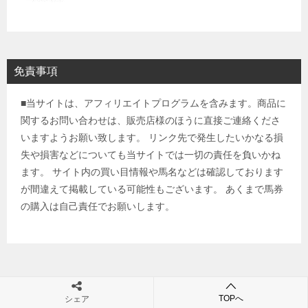
免責事項
■当サイトは、アフィリエイトプログラムを含みます。商品に
関するお問い合わせは、販売店様のほうに直接ご連絡くださ
いますようお願い致します。 リンク先で発生したいかなる損
失や損害などについても当サイトでは一切の責任を負いかね
ます。 サイト内の買い目情報や馬名などは確認しております
が間違えて掲載している可能性もございます。 あくまで馬券
の購入は自己責任でお願いします。
芸能人競馬予想と逆説の競馬予想
TOP
重賞展望
TOPへ
シェア