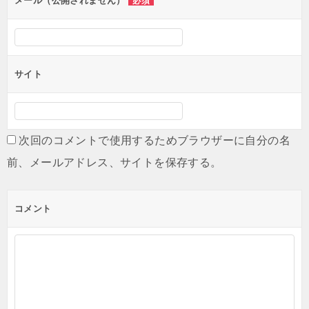
メール（公開されません）
必須
サイト
次回のコメントで使用するためブラウザーに自分の名
前、メールアドレス、サイトを保存する。
コメント