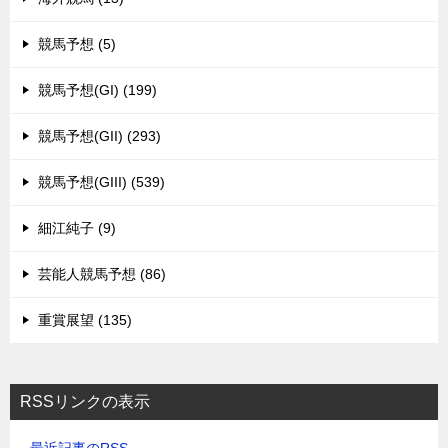
競馬予想 (5)
競馬予想(GI) (199)
競馬予想(GII) (293)
競馬予想(GIII) (539)
細江純子 (9)
芸能人競馬予想 (86)
重賞展望 (135)
RSSリンクの表示
最近記事のRSS