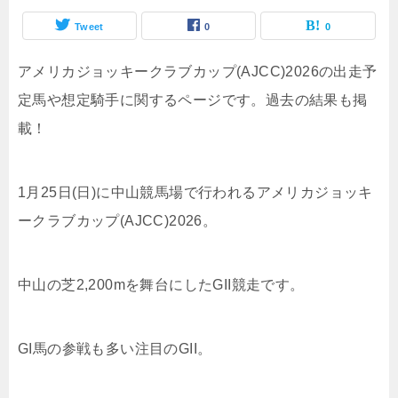
Tweet
0
0
アメリカジョッキークラブカップ(AJCC)2026の出走予
定馬や想定騎手に関するページです。過去の結果も掲
載！
1月25日(日)に中山競馬場で行われるアメリカジョッキ
ークラブカップ(AJCC)2026。
中山の芝2,200mを舞台にしたGII競走です。
GI馬の参戦も多い注目のGII。