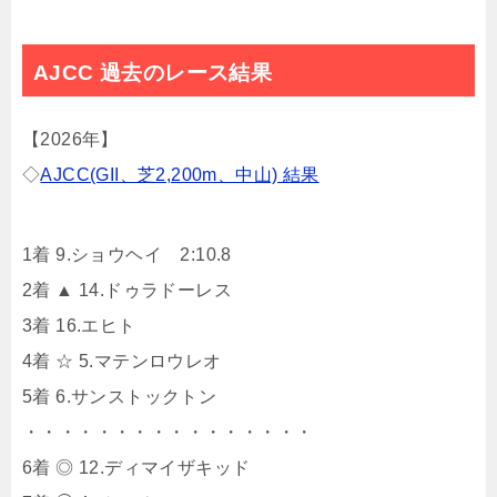
AJCC 過去のレース結果
【2026年】
◇
AJCC(GII、芝2,200m、中山) 結果
1着 9.ショウヘイ 2:10.8
2着 ▲ 14.ドゥラドーレス
3着 16.エヒト
4着 ☆ 5.マテンロウレオ
5着 6.サンストックトン
・・・・・・・・・・・・・・・・
6着 ◎ 12.ディマイザキッド