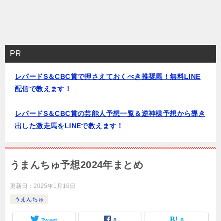
PR
レパードS＆CBC賞で押さえておくべき推奨馬！無料LINE
配信で教えます！
レパードS＆CBC賞の芸能人予想一覧＆逆神様予想から導き
出した激走馬をLINEで教えます！
うまんちゅ予想2024年まとめ
更新日：
2025年1月16日
うまんちゅ
Tweet
0
0