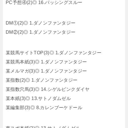
PC予想④(2)◎ 16.パッシングスルー
DM①(2)◎ 1.ダノンファンタジー
DM②(2)◎ 1.ダノンファンタジー
某競馬サイトTOP(3)◎ 1.ダノンファンタジー
某競馬本紙(3)◎ 1.ダノンファンタジー
某メルマガ(3)◎ 1.ダノンファンタジー
某指数(2)◎ 1.ダノンファンタジー
某指数穴馬(3)◎ 14.シゲルピンクダイヤ
某本紙(3)◎ 13.サトノダムゼル
某編集部(3)◎ 8.カレンブーケドール