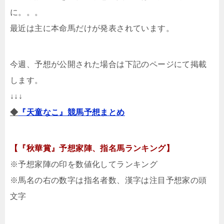
に。。。
最近は主に本命馬だけが発表されています。
今週、予想が公開された場合は下記のページにて掲載
します。
↓↓↓
◆
『天童なこ』競馬予想まとめ
【『秋華賞』予想家陣、指名馬ランキング】
※予想家陣の印を数値化してランキング
※馬名の右の数字は指名者数、漢字は注目予想家の頭
文字