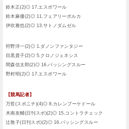
鈴木正(2)◎ 17.エスポワール
鈴木麻優(2)◎ 11.フェアリーポルカ
伊吹雅也(2)◎ 13.サトノダムゼル
狩野洋一(2)◎ 1.ダノンファンタジー
目黒貴子(2)◎ 5.クロノジェネシス
間森信太郎(2)◎ 16.パッシングスルー
野村明(2)◎ 17.エスポワール
【競馬記者】
万哲(スポニチ)(4)◎ 8.カレンブーケドール
木南友輔(日刊スポ)(2)◎ 15.コントラチェック
辻敦子(日刊スポ)(2)◎ 16.パッシングスルー