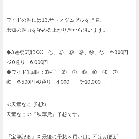
ワイドの軸には13.サトノダムゼルを指名。
未知の魅力を秘める上がり馬から狙います。
◆3連複6頭BOX：①、②、⑥、⑨、⑭、⑰ 各300円
×20通り＝6,000円
◆ワイド1頭軸：⑬-①、⑥、⑦、⑧、⑩、⑭、⑰、
⑱ 各500円×8通り＝4,000円 計10,000円
≪天童なこ 予想≫
天童なこの『秋華賞』予想です。
『宝塚記念』を最後に予想＆買い目は不定期更新