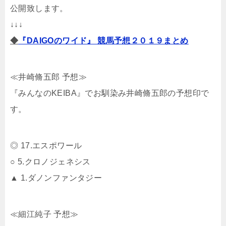
公開致します。
↓↓↓
◆
『DAIGOのワイド』 競馬予想２０１９まとめ
≪井崎脩五郎 予想≫
『みんなのKEIBA』でお馴染み井崎脩五郎の予想印で
す。
◎ 17.エスポワール
○ 5.クロノジェネシス
▲ 1.ダノンファンタジー
≪細江純子 予想≫