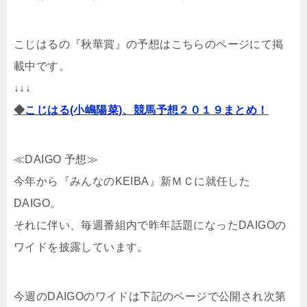
こじはるの『秋華賞』の予想はこちらのページにて掲
載中です。
↓↓↓
◆
こじはる(小嶋陽菜)、競馬予想２０１９まとめ！
≪DAIGO 予想≫
今年から『みんなのKEIBA』新ＭＣに就任した
DAIGO。
それに伴い、毎週番組内で昨年話題になったDAIGOの
ワイドを披露しています。
今週のDAIGOのワイドは下記のページで公開され次第