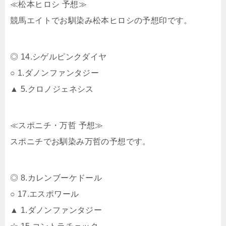
≪松本ヒロシ 予想≫
競馬エイトでお馴染み松本ヒロシの予想印です。
◎ 14.シゲルピンクダイヤ
○ 1.ダノンファンタジー
▲ 5.クロノジェネシス
≪スポニチ・万哲 予想≫
スポニチでお馴染み万哲の予想です。
◎ 8.カレンブーケドール
○ 17.エスポワール
▲ 1.ダノンファンタジー