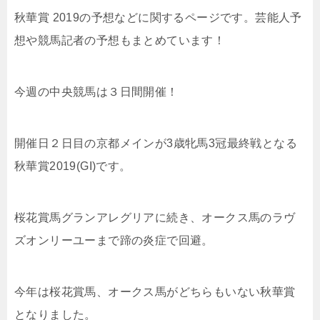
秋華賞 2019の予想などに関するページです。芸能人予
想や競馬記者の予想もまとめています！
今週の中央競馬は３日間開催！
開催日２日目の京都メインが3歳牝馬3冠最終戦となる
秋華賞2019(GI)です。
桜花賞馬グランアレグリアに続き、オークス馬のラヴ
ズオンリーユーまで蹄の炎症で回避。
今年は桜花賞馬、オークス馬がどちらもいない秋華賞
となりました。