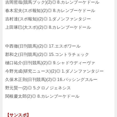
吉岡哲哉(競馬ブック)(2)◎ 8.カレンブーケドール
春木宏夫(スポ報知)(2)◎ 8.カレンブーケドール
吉村達(スポ報知)(2)◎ 1.ダノンファンタジー
上田琢巳(大スポ)(2)◎ 8.カレンブーケドール
中西徹(日刊競馬)(2)◎ 17.エスポワール
郡和之(日刊競馬)(2)◎ 15.コントラチェック
樋口祐介(日刊競馬)(2)◎ 9.シャドウディーヴァ
今野光成(研究ニュース)(2)◎ 1.ダノンファンタジー
久保木正則(日刊競馬)(2)◎ 16.パッシングスルー
野元賢一(2)◎ 5.クロノジェネシス
関根慶太郎(2)◎ 8.カレンブーケドール
【サンスポ】