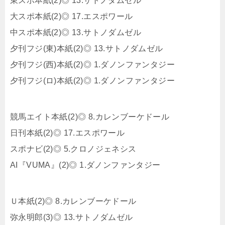
東スポ本紙(2)◎ 13.サトノダムゼル
大スポ本紙(2)◎ 17.エスポワール
中スポ本紙(2)◎ 13.サトノダムゼル
夕刊フジ(東)本紙(2)◎ 13.サトノダムゼル
夕刊フジ(西)本紙(2)◎ 1.ダノンファンタジー
夕刊フジ(ロ)本紙(2)◎ 1.ダノンファンタジー
競馬エイト本紙(2)◎ 8.カレンブーケドール
日刊本紙(2)◎ 17.エスポワール
スポナビ(2)◎ 5.クロノジェネシス
AI『VUMA』(2)◎ 1.ダノンファンタジー
Ｕ本紙(2)◎ 8.カレンブーケドール
弥永明郎(3)◎ 13.サトノダムゼル