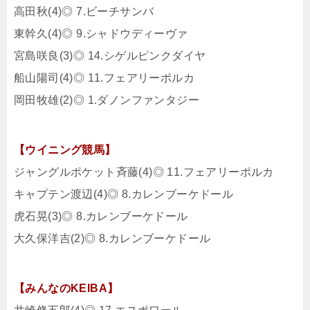
高田秋(4)◎ 7.ビーチサンバ
東幹久(4)◎ 9.シャドウディーヴァ
宮島咲良(3)◎ 14.シゲルピンクダイヤ
船山陽司(4)◎ 11.フェアリーポルカ
岡田牧雄(2)◎ 1.ダノンファンタジー
【ウイニング競馬】
ジャングルポケット斉藤(4)◎ 11.フェアリーポルカ
キャプテン渡辺(4)◎ 8.カレンブーケドール
虎石晃(3)◎ 8.カレンブーケドール
大久保洋吉(2)◎ 8.カレンブーケドール
【みんなのKEIBA】