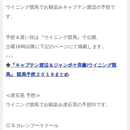
ウイニング競馬でお馴染みキャプテン渡辺の予想で
す。
予想＆買い目は『ウイニング競馬』で公開。
土曜16時以降に下記のページにて掲載します。
↓↓↓
◆
『キャプテン渡辺＆ジャンポケ斉藤/ウイニング競
馬』 競馬予想２０１９まとめ
≪虎石晃 予想≫
ウイニング競馬でお馴染み虎石晃の予想印です。
◎ 8.カレンブーケドール