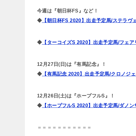
今週は『朝日杯FS』など！
◆
【朝日杯FS 2020】出走予定馬/ステラ
◆
【ターコイズS 2020】出走予定馬/フ
12月27日(日)は『有馬記念』！
◆
【有馬記念 2020】出走予定馬/クロノ
12月26日(土)は『ホープフルS』！
◆
【ホープフルS 2020】出走予定馬/ダ
＝＝＝＝＝＝＝＝＝＝＝