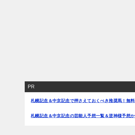
PR
札幌記念＆中京記念で押さえておくべき推奨馬！無料L
札幌記念＆中京記念の芸能人予想一覧＆逆神様予想か