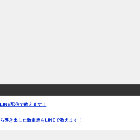
INE配信で教えます！
ら導き出した激走馬をLINEで教えます！