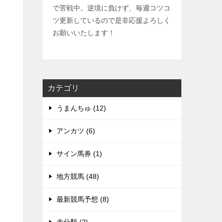
で苦戦中。逆境に負けず、毎週コツコ
ツ更新しているので是非応援よろしく
お願いいたします！
カテゴリ
うまんちゅ (12)
アンカツ (6)
サイン馬券 (1)
地方競馬 (48)
最新競馬予想 (8)