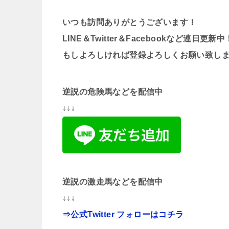
いつも訪問ありがとうございます！
LINE＆Twitter＆Facebookなど連日更新中
もしよろしければ登録よろしくお願い致し
逆説の危険馬などを配信中
↓↓↓
逆説の激走馬などを配信中
↓↓↓
⇒公式Twitter フォローはコチラ