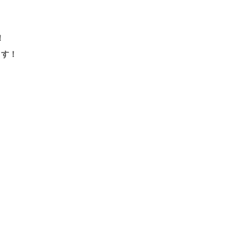
！
ます！