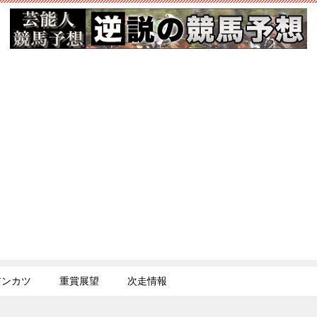
アンカツ
重賞展望
次走情報