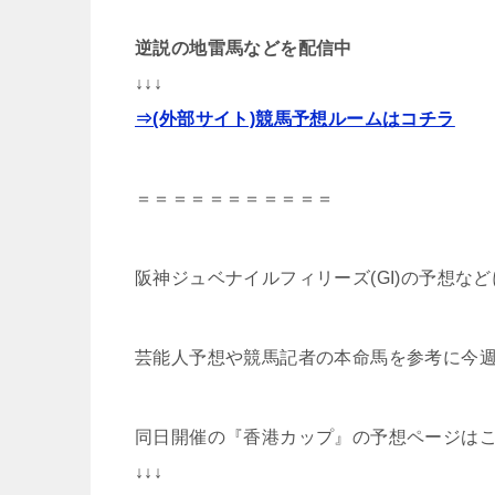
逆説の地雷馬などを配信中
↓↓↓
⇒(外部サイト)競馬予想ルームはコチラ
＝＝＝＝＝＝＝＝＝＝＝
阪神ジュベナイルフィリーズ(GI)の予想な
芸能人予想や競馬記者の本命馬を参考に今
同日開催の『香港カップ』の予想ページは
↓↓↓