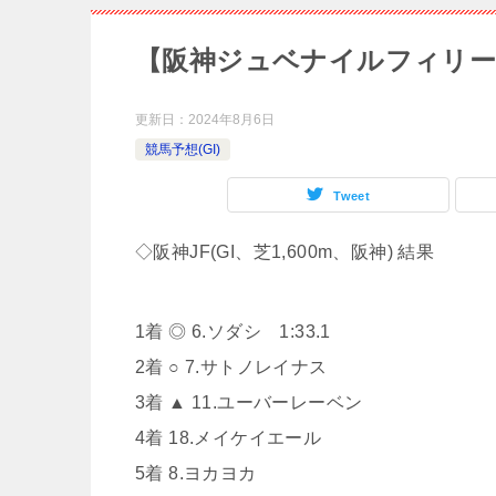
【阪神ジュベナイルフィリーズ
更新日：
2024年8月6日
競馬予想(GI)
Tweet
◇阪神JF(GI、芝1,600m、阪神) 結果
1着 ◎ 6.ソダシ 1:33.1
2着 ○ 7.サトノレイナス
3着 ▲ 11.ユーバーレーベン
4着 18.メイケイエール
5着 8.ヨカヨカ