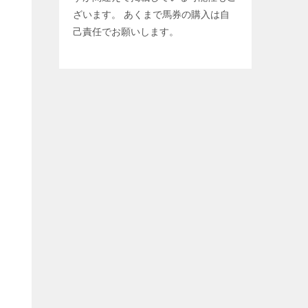
ざいます。 あくまで馬券の購入は自
己責任でお願いします。