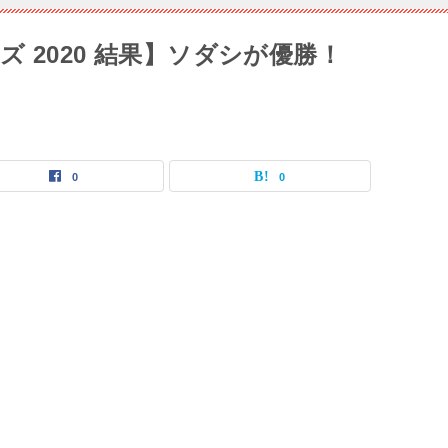
 2020 結果】ソダシが優勝！
0
0