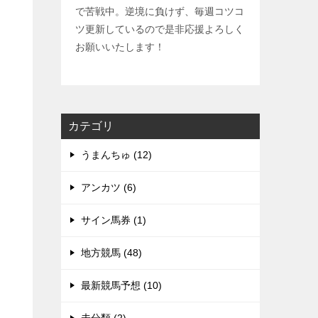
で苦戦中。逆境に負けず、毎週コツコ
ツ更新しているので是非応援よろしく
お願いいたします！
カテゴリ
うまんちゅ (12)
アンカツ (6)
サイン馬券 (1)
地方競馬 (48)
最新競馬予想 (10)