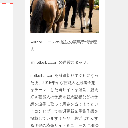
Author:ユースケ(逆説の競馬予想管理
人)
元netkeiba.comの運営スタッフ。
netkeiba.comを派遣切りでクビになっ
た後、2015年から芸能人と競馬予想
をテーマにした当サイトを運営。競馬
好き芸能人の予想や競馬記者などの予
想を逆手に取って馬券を当てようとい
うコンセプトで毎週更新＆重賞予想を
掲載しています！ただ、最近は乱立す
る後発の模倣サイト＆ニュースにSEO