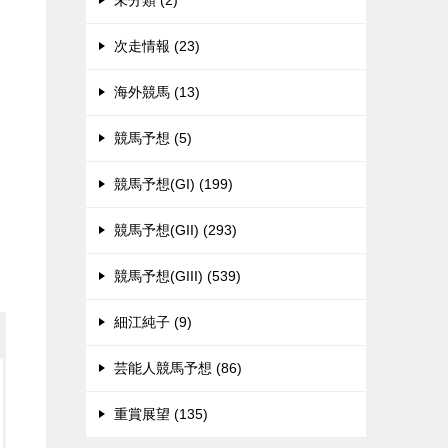
未分類 (2)
次走情報 (23)
海外競馬 (13)
競馬予想 (5)
競馬予想(GI) (199)
競馬予想(GII) (293)
競馬予想(GIII) (539)
細江純子 (9)
芸能人競馬予想 (86)
重賞展望 (135)