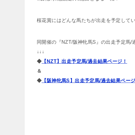
桜花賞にはどんな馬たちが出走を予定して
同開催の『NZT/阪神牝馬S』の出走予定馬
↓↓↓
◆
【NZT】出走予定馬/過去結果ページ！
＆
◆
【阪神牝馬S】出走予定馬/過去結果ペー