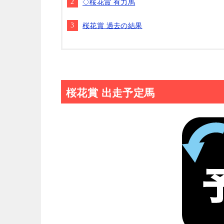
◇桜花賞 有力馬
桜花賞 過去の結果
桜花賞 出走予定馬