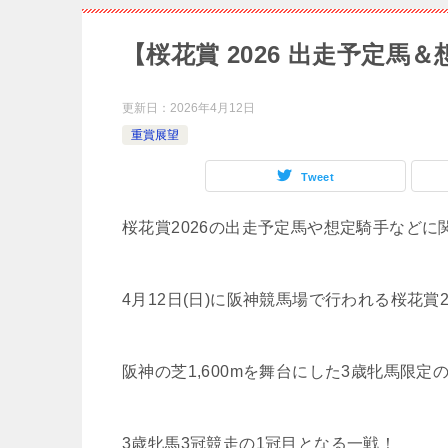
【桜花賞 2026 出走予定馬
更新日：
2026年4月12日
重賞展望
Tweet
桜花賞2026の出走予定馬や想定騎手など
4月12日(日)に阪神競馬場で行われる桜花賞2
阪神の芝1,600mを舞台にした3歳牝馬限定
3歳牝馬3冠競走の1冠目となる一戦！