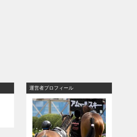
運営者プロフィール