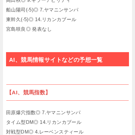
高田秋◎ 9.キラーアビリティ
船山陽司(-5)◎ 7.ヤマニンサンパ
東幹久(-5)◎ 14.リカンカブール
宮島咲良◎ 発表なし
AI、競馬情報サイトなどの予想一覧
【AI、競馬指数】
田原爆穴指数◎ 7.ヤマニンサンパ
タイム型DM◎ 14.リカンカブール
対戦型DM◎ 4.レーベンスティール