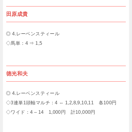
田原成貴
◎ 4.レーベンスティール
◇馬単：4 ⇒ 1,5
徳光和夫
◎ 4.レーベンスティール
◇3連単1頭軸マルチ：4 ⇔ 1,2,8,9,10,11 各100円
◇ワイド：4 – 14 1,000円 計10,000円