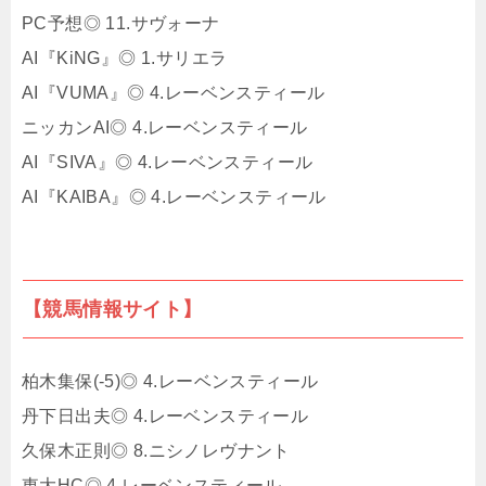
PC予想◎ 11.サヴォーナ
AI『KiNG』◎ 1.サリエラ
AI『VUMA』◎ 4.レーベンスティール
ニッカンAI◎ 4.レーベンスティール
AI『SIVA』◎ 4.レーベンスティール
AI『KAIBA』◎ 4.レーベンスティール
【競馬情報サイト】
柏木集保(-5)◎ 4.レーベンスティール
丹下日出夫◎ 4.レーベンスティール
久保木正則◎ 8.ニシノレヴナント
東大HC◎ 4.レーベンスティール