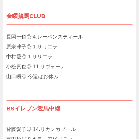
金曜競馬CLUB
長岡一也◎ 4.レーベンスティール
原奈津子◎ 1.サリエラ
中村愛◎ 1.サリエラ
小松真也◎ 11.サヴォーナ
山口瞬◎ 今週はお休み
BSイレブン競馬中継
皆藤愛子◎ 14.リカンカブール