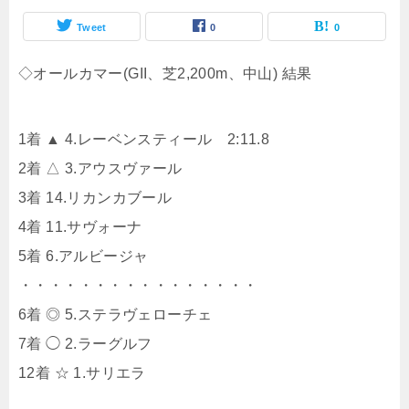
Tweet
0
0
◇オールカマー(GII、芝2,200m、中山) 結果
1着 ▲ 4.レーベンスティール 2:11.8
2着 △ 3.アウスヴァール
3着 14.リカンカブール
4着 11.サヴォーナ
5着 6.アルビージャ
・・・・・・・・・・・・・・・・
6着 ◎ 5.ステラヴェローチェ
7着 ◯ 2.ラーグルフ
12着 ☆ 1.サリエラ