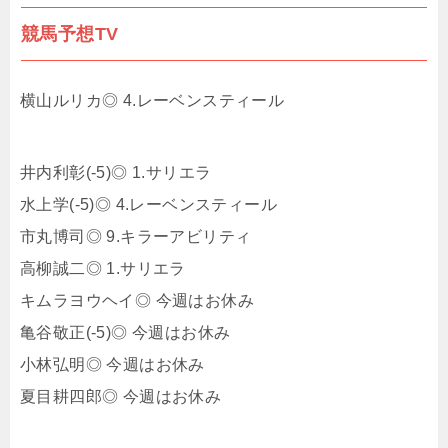
競馬予想TV
横山ルリカ◎ 4.レーベンスティール
井内利彰(-5)◎ 1.サリエラ
水上学(-5)◎ 4.レーベンスティール
市丸博司◎ 9.キラーアビリティ
高柳誠二◎ 1.サリエラ
キムラヨウヘイ◎ 今週はお休み
亀谷敬正(-5)◎ 今週はお休み
小林弘明◎ 今週はお休み
夏目耕四郎◎ 今週はお休み