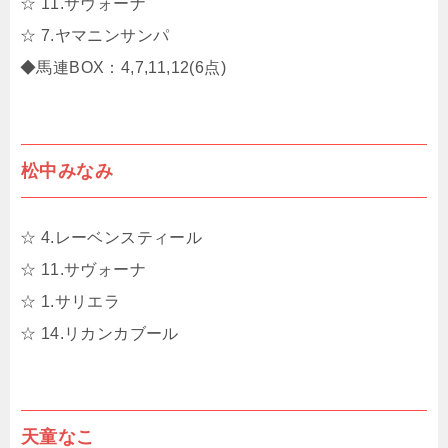
☆ 11.サヴォーナ
☆ 7.ヤマニンサンパ
◆馬連BOX：4,7,11,12(6点)
松中みなみ
☆ 4.レーベンスティール
☆ 11.サヴォーナ
☆ 1.サリエラ
☆ 14.リカンカブール
天童なこ