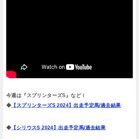
今週は『スプリンターズS』など！
◆
【スプリンターズS 2024】出走予定馬/過去結果
◆
【シリウスS 2024】出走予定馬/過去結果