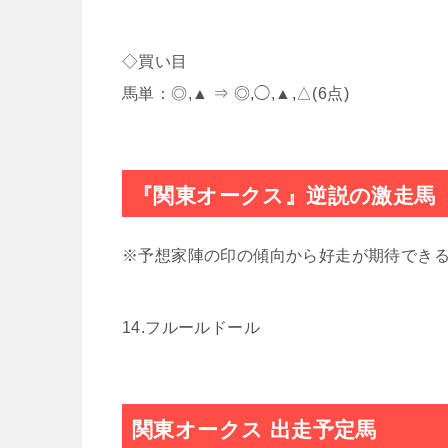
◇買い目
馬単：◎,▲ ⇒ ◎,◯,▲,△(6点)
『関東オークス』逆説の激走馬
※予想家陣の印の傾向から好走が期待でき
14.フルールドール
関東オークス 出走予定馬