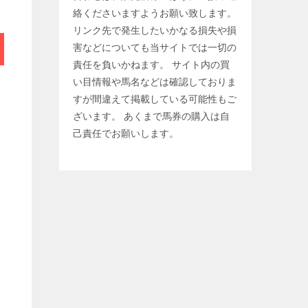
絡くださいますようお願い致します。
リンク先で発生したいかなる損失や損
害などについても当サイトでは一切の
責任を負いかねます。 サイト内の買
い目情報や馬名などは確認しておりま
すが間違えて掲載している可能性もご
ざいます。 あくまで馬券の購入は自
己責任でお願いします。