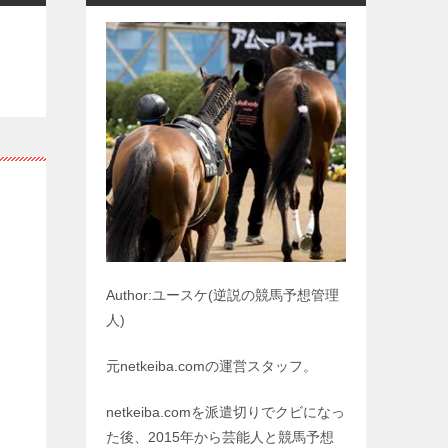
Author:ユースケ(逆説の競馬予想管理
人)
元netkeiba.comの運営スタッフ。
netkeiba.comを派遣切りでクビになっ
た後、2015年から芸能人と競馬予想