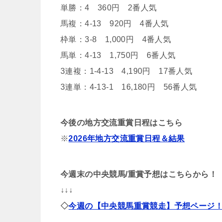
単勝：4 360円 2番人気
馬複：4-13 920円 4番人気
枠単：3-8 1,000円 4番人気
馬単：4-13 1,750円 6番人気
3連複：1-4-13 4,190円 17番人気
3連単：4-13-1 16,180円 56番人気
今後の地方交流重賞日程はこちら
※
2026年地方交流重賞日程＆結果
今週末の中央競馬/重賞予想はこちらから！
↓↓↓
◇
今週の【中央競馬重賞競走】予想ページ