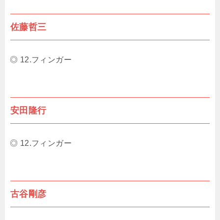
佐藤哲三
◎ 12.フィンガー
安田隆行
◎ 12.フィンガー
古谷剛彦