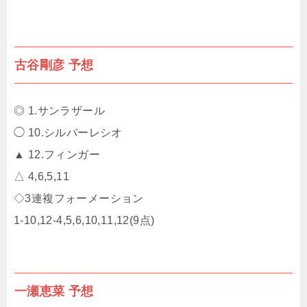
古谷剛彦 予想
◎ 1.サンラザール
◯ 10.シルバーレシオ
▲ 12.フィンガー
△ 4,6,5,11
◇3連複フォーメーション
1-10,12-4,5,6,10,11,12(9点)
一瀬恵菜 予想