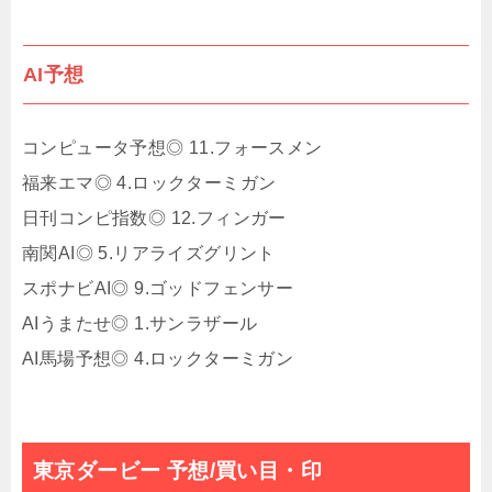
AI予想
コンピュータ予想◎ 11.フォースメン
福来エマ◎ 4.ロックターミガン
日刊コンピ指数◎ 12.フィンガー
南関AI◎ 5.リアライズグリント
スポナビAI◎ 9.ゴッドフェンサー
AIうまたせ◎ 1.サンラザール
AI馬場予想◎ 4.ロックターミガン
東京ダービー 予想/買い目・印