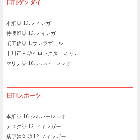
日刊ゲンダイ
本紙◎ 12.フィンガー
特捜班◎ 12.フィンガー
橘正信◎ 1.サンラザール
市川正人◎ 4.ロックターミガン
マリナ◎ 10.シルバーレシオ
日刊スポーツ
本紙◎ 10.シルバーレシオ
デスク◎ 12.フィンガー
桑原幹久◎ 12.フィンガー