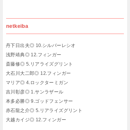
netkeiba
丹下日出夫◎ 10.シルバーレシオ
浅野靖典◎ 12.フィンガー
斎藤修◎ 5.リアライズグリント
大石川大二郎◎ 12.フィンガー
マリア◎ 4.ロックターミガン
吉川彰彦◎ 1.サンラザール
本多必勝◎ 9.ゴッドフェンサー
赤石龍之介◎ 5.リアライズグリント
大越カイジ◎ 12.フィンガー