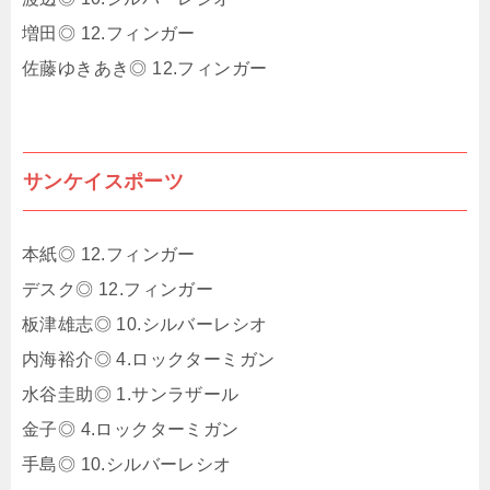
増田◎ 12.フィンガー
佐藤ゆきあき◎ 12.フィンガー
サンケイスポーツ
本紙◎ 12.フィンガー
デスク◎ 12.フィンガー
板津雄志◎ 10.シルバーレシオ
内海裕介◎ 4.ロックターミガン
水谷圭助◎ 1.サンラザール
金子◎ 4.ロックターミガン
手島◎ 10.シルバーレシオ