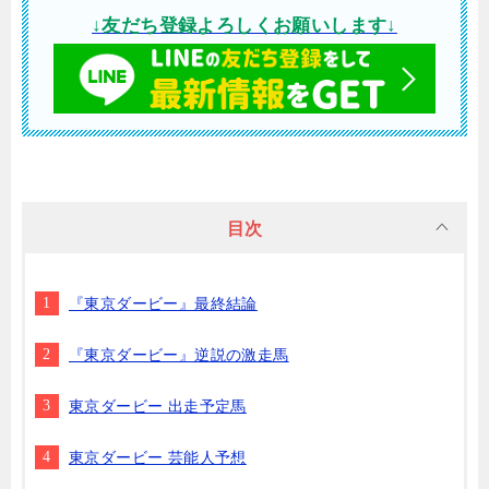
↓友だち登録よろしくお願いします↓
目次
『東京ダービー』最終結論
『東京ダービー』逆説の激走馬
東京ダービー 出走予定馬
東京ダービー 芸能人予想