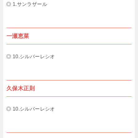
◎ 1.サンラザール
一瀬恵菜
◎ 10.シルバーレシオ
久保木正則
◎ 10.シルバーレシオ