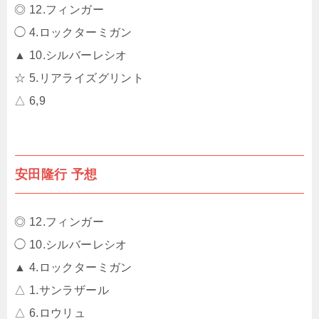
◎ 12.フィンガー
◯ 4.ロックターミガン
▲ 10.シルバーレシオ
☆ 5.リアライズグリント
△ 6,9
安田隆行 予想
◎ 12.フィンガー
◯ 10.シルバーレシオ
▲ 4.ロックターミガン
△ 1.サンラザール
△ 6.ロウリュ