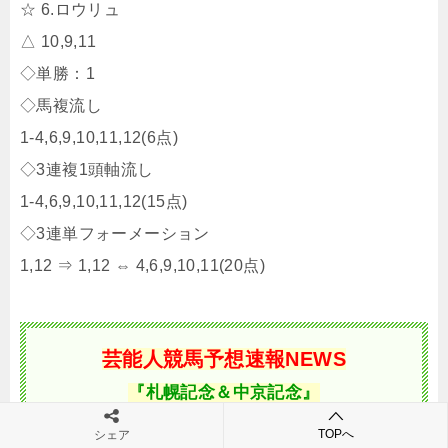
☆ 6.ロウリュ
△ 10,9,11
◇単勝：1
◇馬複流し
1-4,6,9,10,11,12(6点)
◇3連複1頭軸流し
1-4,6,9,10,11,12(15点)
◇3連単フォーメーション
1,12 ⇒ 1,12 ⇔ 4,6,9,10,11(20点)
芸能人競馬予想速報NEWS
『札幌記念＆中京記念』
競馬好き芸能人の本命馬
をお届け！
TOPへ
シェア