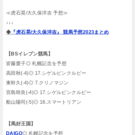
≪虎石晃/大久保洋吉 予想≫
↓↓↓
◆
『虎石晃/大久保洋吉』 競馬予想2023まとめ
【BSイレブン競馬】
皆藤愛子◎ 札幌記念を予想
高田秋(-4)◎ 17.シゲルピンクルビー
東幹久(-4)◎ 7.クリノマジン
宮島咲良(-4)◎ 17.シゲルピンクルビー
船山陽司(-5)◎ 16.スマートリアン
【馬好王国】
DAIGO
◎ 札幌記念を予想