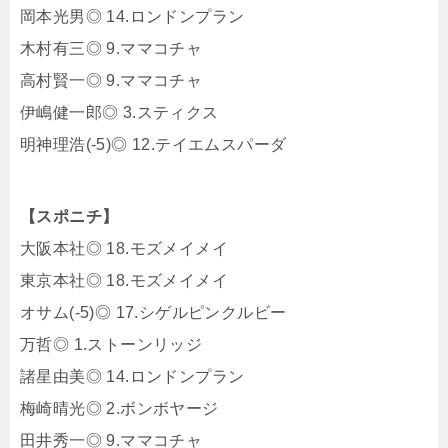
岡本光男◎ 14.ロンドンプラン
木村有三◎ 9.ママコチャ
高村賢一◎ 9.ママコチャ
伊嶋健一郎◎ 3.スティクス
明神理浩(-5)◎ 12.テイエムスパーダ
【スポニチ】
大阪本社◎ 18.モズメイメイ
東京本社◎ 18.モズメイメイ
オサム(-5)◎ 17.シゲルピンクルビー
万哲◎ 1.ストーンリッジ
諸星由美◎ 14.ロンドンプラン
梅崎晴光◎ 2.ボンボヤージ
田井秀一◎ 9.ママコチャ