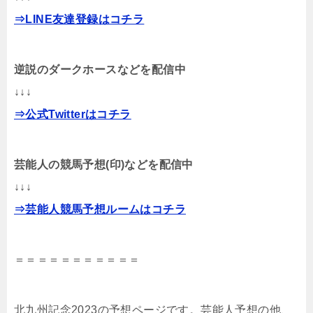
⇒
LINE友達登録はコチラ
逆説のダークホースなどを配信中
↓↓↓
⇒
公式Twitterはコチラ
芸能人の競馬予想(印)などを配信中
↓↓↓
⇒
芸能人競馬予想ルームはコチラ
＝＝＝＝＝＝＝＝＝＝＝
北九州記念2023の予想ページです。芸能人予想の他、