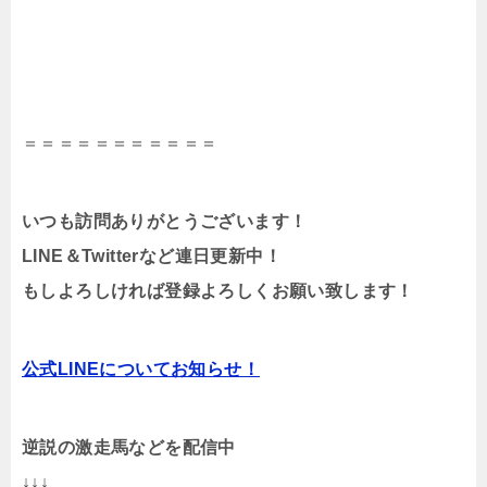
＝＝＝＝＝＝＝＝＝＝＝
いつも訪問ありがとうございます！
LINE＆Twitterなど連日更新中！
もしよろしければ登録よろしくお願い致します！
公式LINEについてお知らせ！
逆説の激走馬などを配信中
↓↓↓