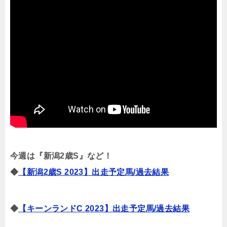
今週は『新潟2歳S』など！
◆
【新潟2歳S 2023】出走予定馬/過去結果
◆
【キーンランドC 2023】出走予定馬/過去結果