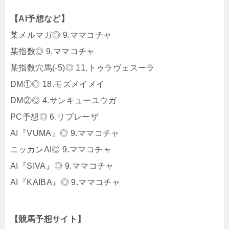
【AI予想など】
某メルマガ◎ 9.ママコチャ
某指数◎ 9.ママコチャ
某指数穴馬(-5)◎ 11.トゥラヴェスーラ
DM①◎ 18.モズメイメイ
DM②◎ 4.サンキューユウガ
PC予想◎ 6.リプレーザ
AI『VUMA』◎ 9.ママコチャ
ニッカンAI◎ 9.ママコチャ
AI『SIVA』◎ 9.ママコチャ
AI『KAIBA』◎ 9.ママコチャ
【競馬予想サイト】