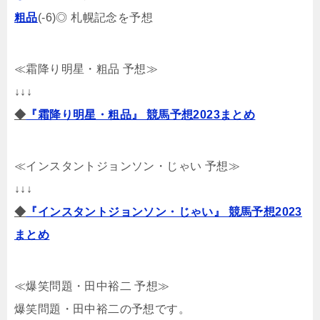
粗品
(-6)◎ 札幌記念を予想
≪霜降り明星・粗品 予想≫
↓↓↓
◆
『霜降り明星・粗品』 競馬予想2023まとめ
≪インスタントジョンソン・じゃい 予想≫
↓↓↓
◆
『インスタントジョンソン・じゃい』 競馬予想2023
まとめ
≪爆笑問題・田中裕二 予想≫
爆笑問題・田中裕二の予想です。