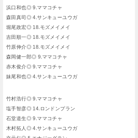
浜口和也◎ 9.ママコチャ
森田真司◎ 4.サンキューユウガ
堀尾政宏◎ 18.モズメイメイ
吉田順一◎ 18.モズメイメイ
竹原伸介◎ 18.モズメイメイ
森岡健一郎◎ 9.ママコチャ
赤木俊介◎ 9.ママコチャ
妹尾和也◎ 4.サンキューユウガ
竹村浩行◎ 9.ママコチャ
塩手智彦◎ 14.ロンドンプラン
石堂道生◎ 9.ママコチャ
木村拓人◎ 4.サンキューユウガ