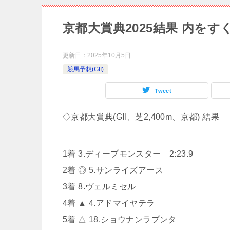
京都大賞典2025結果 内を
更新日：
2025年10月5日
競馬予想(GII)
Tweet
◇京都大賞典(GII、芝2,400m、京都) 結果
1着 3.ディープモンスター 2:23.9
2着 ◎ 5.サンライズアース
3着 8.ヴェルミセル
4着 ▲ 4.アドマイヤテラ
5着 △ 18.ショウナンラプンタ