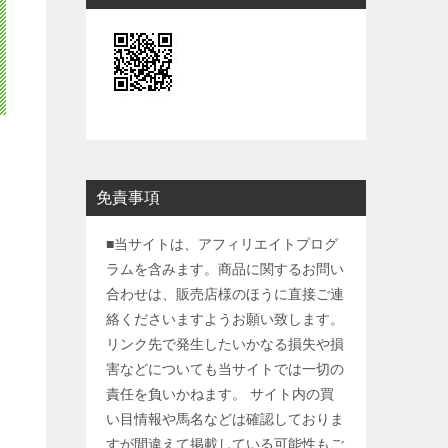
免責事項
■当サイトは、アフィリエイトプログ
ラムを含みます。商品に関するお問い
合わせは、販売店様のほうに直接ご連
絡くださいますようお願い致します。
リンク先で発生したいかなる損失や損
害などについても当サイトでは一切の
責任を負いかねます。 サイト内の買
い目情報や馬名などは確認しておりま
すが間違えて掲載している可能性もご