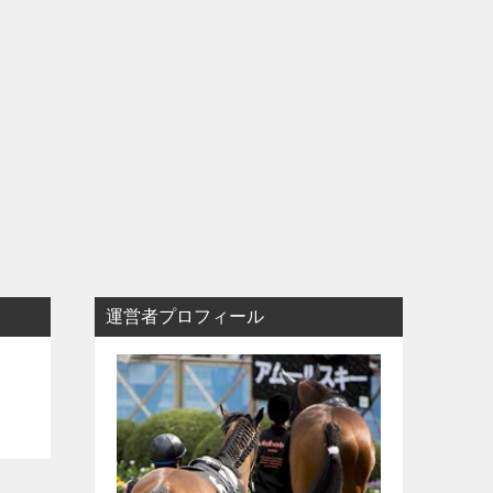
運営者プロフィール