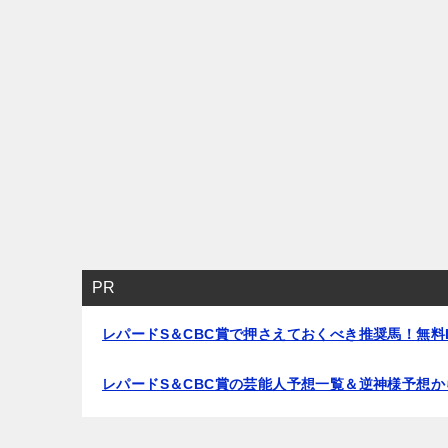
PR
レパードS＆CBC賞で押さえておくべき推奨馬！無料L
レパードS＆CBC賞の芸能人予想一覧＆逆神様予想か