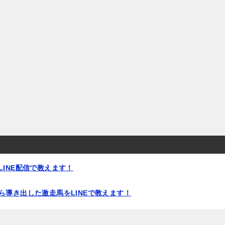
INE配信で教えます！
ら導き出した激走馬をLINEで教えます！