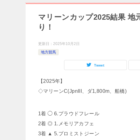
マリーンカップ2025結果 
り！
更新日：
2025年10月2日
地方競馬
Tweet
【2025年】
◇マリーンC(JpnIII、ダ1,800m、船橋)
1着 ◯ 6.プラウドフレール
2着 ◎ 1.メモリアカフェ
3着 ▲ 5.プロミストジーン