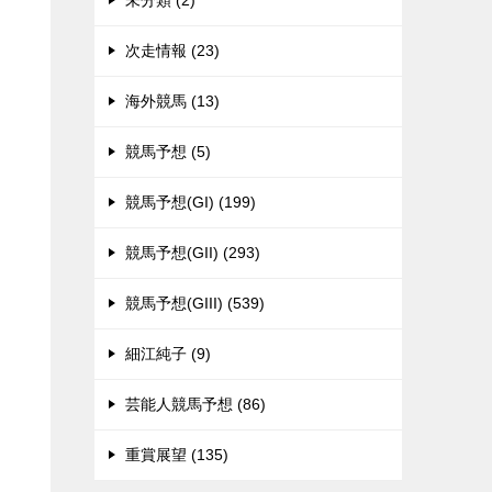
未分類 (2)
次走情報 (23)
海外競馬 (13)
競馬予想 (5)
競馬予想(GI) (199)
競馬予想(GII) (293)
競馬予想(GIII) (539)
細江純子 (9)
芸能人競馬予想 (86)
重賞展望 (135)