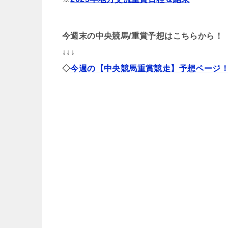
今週末の中央競馬/重賞予想はこちらから！
↓↓↓
◇
今週の【中央競馬重賞競走】予想ページ