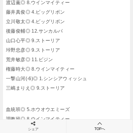
渡辺薫◎ 8.ウインマイティー
藤井真俊◎ 4.ビッグリボン
立川敬太◎ 4.ビッグリボン
後藤俊輔◎ 12.サンカルパ
山口心平◎ 9.ストーリア
垰野忠彦◎ 9.ストーリア
荒井敏彦◎ 11.ビジン
権藤時大◎ 8.ウインマイティー
一撃山河(-6)◎ 1.シンシアウィッシュ
三嶋まりえ◎ 9.ストーリア
血統班◎ 5.ホウオウエミーズ
調教班◎ 8.ウインマイティー
情報班◎ 4.ビッグリボン
TOPへ
シェア