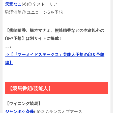
天童なこ
(-6)◎ 9.ストーリア
駒澤清華◎ ユニコーンSを予想
【熊崎晴香、橋本マナミ、熊崎晴香などの本命以外の
印や予想】は別サイトに掲載！
↓↓↓
⇒【『マーメイドステークス』芸能人予想の印＆予想
編】
【競馬番組/芸能人】
【ウイニング競馬】
ジャンポケ斉藤
(-5)◎ 7.ランスオブアース