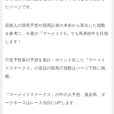
たページです。
芸能人の競馬予想や競馬記者の本命から算出した指数
を参考に、今週の『マーメイドS』でも馬券的中を目指
します！
穴党予想家の予想を集計・ポイント化した『マーメイ
ドステークス』の逆説の競馬穴指数はページ下部に掲
載。
『マーメイドステークス』の中の人予想、激走馬、ダ
ークホースはレース当日にUPします。