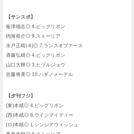
【サンスポ】
板津雄志◎ 4.ビッグリボン
内海裕介◎ 9.ストーリア
水戸正晴(-6)◎ 7.ランスオブアース
斉藤弘樹◎ 4.ビッグリボン
山口大輝◎ 3.ヒヅルジョウ
佐藤将美◎ 10.ハギノメーテル
【夕刊フジ】
(東)本紙◎ 4.ビッグリボン
(西)本紙◎ 8.ウインマイティー
(ロ)本紙◎ 1.シンシアウィッシュ