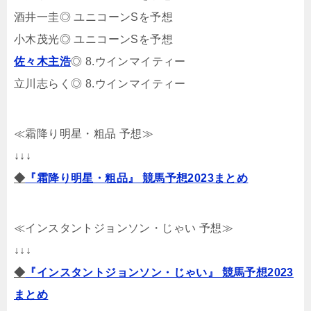
酒井一圭◎ ユニコーンSを予想
小木茂光◎ ユニコーンSを予想
佐々木主浩
◎ 8.ウインマイティー
立川志らく◎ 8.ウインマイティー
≪霜降り明星・粗品 予想≫
↓↓↓
◆
『霜降り明星・粗品』 競馬予想2023まとめ
≪インスタントジョンソン・じゃい 予想≫
↓↓↓
◆
『インスタントジョンソン・じゃい』 競馬予想2023
まとめ