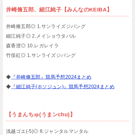
井崎脩五郎、細江純子【みんなのKEIBA】
井崎脩五郎◎ 1.サンライズジパング
細江純子◎ 2.メイショウタバル
森香澄◎ 10.レガレイラ
竹俣紅◎ 1.サンライズジパング
◆
『井崎脩五郎』競馬予想2024まとめ
◆
『細江純子(ホソジュン)』競馬予想2024まとめ
【うまんちゅ(うまンchu)】
浅越ゴエ(-5)◎ 8.ジャンタルマンタル