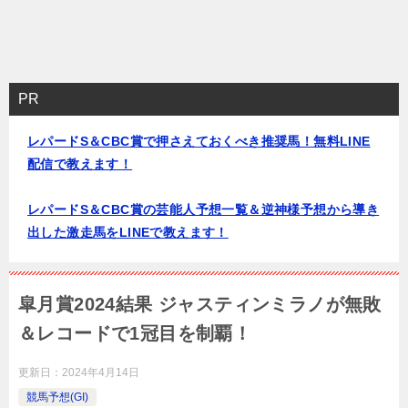
PR
レパードS＆CBC賞で押さえておくべき推奨馬！無料LINE
配信で教えます！
レパードS＆CBC賞の芸能人予想一覧＆逆神様予想から導き
出した激走馬をLINEで教えます！
皐月賞2024結果 ジャスティンミラノが無敗
＆レコードで1冠目を制覇！
更新日：
2024年4月14日
競馬予想(GI)