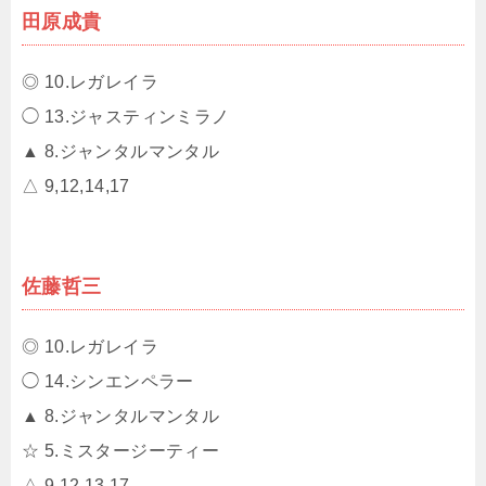
田原成貴
◎ 10.レガレイラ
◯ 13.ジャスティンミラノ
▲ 8.ジャンタルマンタル
△ 9,12,14,17
佐藤哲三
◎ 10.レガレイラ
◯ 14.シンエンペラー
▲ 8.ジャンタルマンタル
☆ 5.ミスタージーティー
△ 9,12,13,17