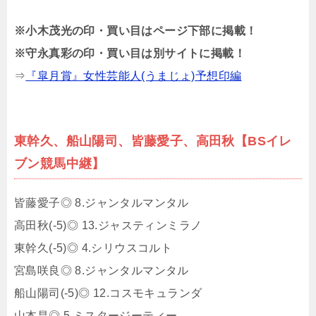
※小木茂光の印・買い目はページ下部に掲載！
※守永真彩の印・買い目は別サイトに掲載！
⇒
『皐月賞』女性芸能人(うまじょ)予想印編
東幹久、船山陽司、皆藤愛子、高田秋【BSイレ
ブン競馬中継】
皆藤愛子◎ 8.ジャンタルマンタル
高田秋(-5)◎ 13.ジャスティンミラノ
東幹久(-5)◎ 4.シリウスコルト
宮島咲良◎ 8.ジャンタルマンタル
船山陽司(-5)◎ 12.コスモキュランダ
山本昌◎ 5.ミスタージーティー