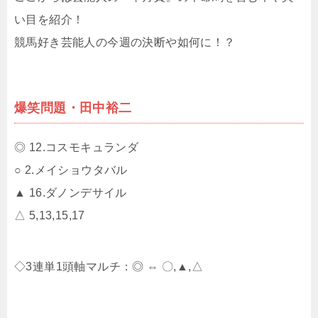
い目を紹介！
競馬好き芸能人の今週の決断や如何に！？
爆笑問題・田中裕二
◎ 12.コスモキュランダ
○ 2.メイショウタバル
▲ 16.ダノンデサイル
△ 5,13,15,17
◇3連単1頭軸マルチ：◎ ⇔ 〇,▲,△