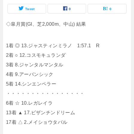
Tweet
0
0
◇皐月賞(GI、芝2,000m、中山) 結果
1着 ◎ 13.ジャスティンミラノ 1:57.1 R
2着 ○ 12.コスモキュランダ
3着 8.ジャンタルマンタル
4着 9.アーバンシック
5着 14.シンエンペラー
・・・・・・・・・・・・・・・・
6着 ☆ 10.レガレイラ
13着 ▲ 17.ビザンチンドリーム
17着 △ 2.メイショウタバル