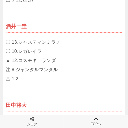
酒井一圭
◎ 13.ジャスティンミラノ
◯ 10.レガレイラ
▲ 12.コスモキュランダ
注 8.ジャンタルマンタル
△ 1,2
田中将大
◎ 14.シンエンペラー
TOPへ
シェア