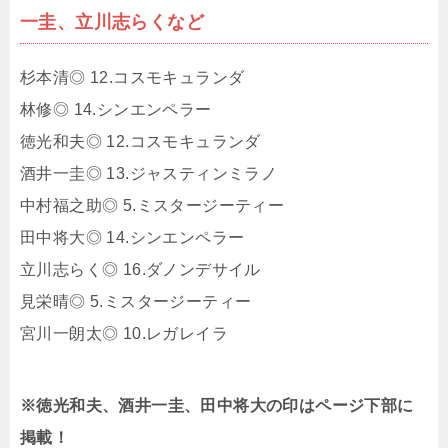
一圭、立川志らくなど
杉本清◎ 12.コスモキュランダ
林修◎ 14.シンエンペラー
徳光和夫◎ 12.コスモキュランダ
酒井一圭◎ 13.ジャスティンミラノ
中村福之助◎ 5.ミスタージーティー
田中将大◎ 14.シンエンペラー
立川志らく◎ 16.ダノンデサイル
見栄晴◎ 5.ミスタージーティー
宮川一朗太◎ 10.レガレイラ
※徳光和夫、酒井一圭、田中将大の印はページ下部に
掲載！