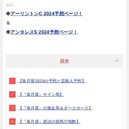
↓↓↓
◆
アーリントンC 2024予想ページ！
＆
◆
アンタレスS 2024予想ページ！
目次
【皐月賞2024の予想と芸能人予想】
【『皐月賞』サイン馬】
【『皐月賞』の激走馬＆ダークホース】
【『皐月賞』逆説の競馬穴指数】