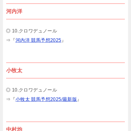
河内洋
◎ 10.クロワデュノール
⇒『
河内洋 競馬予想2025
』
小牧太
◎ 10.クロワデュノール
⇒『
小牧太 競馬予想2025/最新版
』
中村均