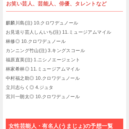
お笑い芸人、芸能人、俳優、タレントなど
麒麟川島(注) 10.クロワデュノール
お見送り芸人しんいち(注) 11.ミュージアムマイル
林修◎ 10.クロワデュノール
カンニング竹山(注) 3.キングスコール
福原直英(注) 1.ニシノエージェント
林家希林◎ 11.ミュージアムマイル
中村福之助◎ 10.クロワデュノール
立川志らく◎ 4.ジュタ
宮川一朗太◎ 10.クロワデュノール
女性芸能人・有名人(うまじょ)の予想一覧