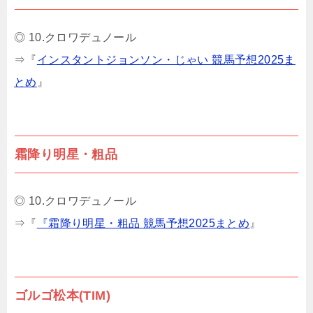
◎ 10.クロワデュノール
⇒『
インスタントジョンソン・じゃい 競馬予想2025ま
とめ
』
霜降り明星・粗品
◎ 10.クロワデュノール
⇒『
『霜降り明星・粗品 競馬予想2025まとめ
』
ゴルゴ松本(TIM)