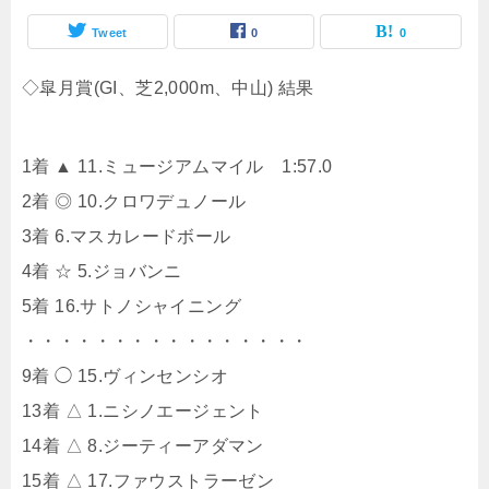
Tweet
0
0
◇皐月賞(GI、芝2,000m、中山) 結果
1着 ▲ 11.ミュージアムマイル 1:57.0
2着 ◎ 10.クロワデュノール
3着 6.マスカレードボール
4着 ☆ 5.ジョバンニ
5着 16.サトノシャイニング
・・・・・・・・・・・・・・・・
9着 ◯ 15.ヴィンセンシオ
13着 △ 1.ニシノエージェント
14着 △ 8.ジーティーアダマン
15着 △ 17.ファウストラーゼン