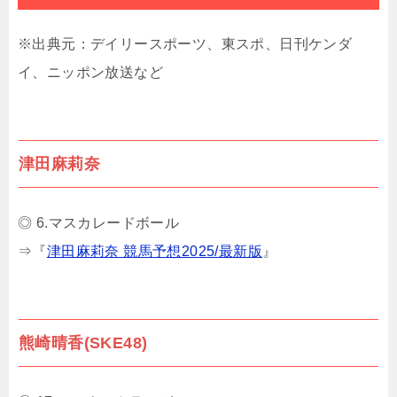
※出典元：デイリースポーツ、東スポ、日刊ケンダ
イ、ニッポン放送など
津田麻莉奈
◎ 6.マスカレードボール
⇒『
津田麻莉奈 競馬予想2025/最新版
』
熊崎晴香(SKE48)