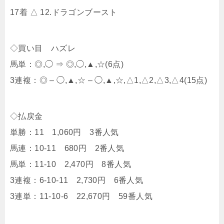
17着 △ 12.ドラゴンブースト
◇買い目 ハズレ
馬単：◎,◯ ⇒ ◎,◯,▲,☆(6点)
3連複：◎ – ◯,▲,☆ – ◯,▲,☆,△1,△2,△3,△4(15点)
◇払戻金
単勝：11 1,060円 3番人気
馬連：10-11 680円 2番人気
馬単：11-10 2,470円 8番人気
3連複：6-10-11 2,730円 6番人気
3連単：11-10-6 22,670円 59番人気