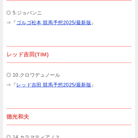
◎ 5.ジョバンニ
⇒『
ゴルゴ松本 競馬予想2025/最新版
』
レッド吉田(TIM)
◎ 10.クロワデュノール
⇒『
レッド吉田 競馬予想2025/最新版
』
徳光和夫
◎ 14.カラマティアノス