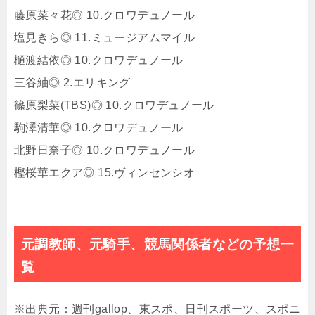
藤原菜々花◎ 10.クロワデュノール
塩見きら◎ 11.ミュージアムマイル
樋渡結依◎ 10.クロワデュノール
三谷紬◎ 2.エリキング
篠原梨菜(TBS)◎ 10.クロワデュノール
駒澤清華◎ 10.クロワデュノール
北野日奈子◎ 10.クロワデュノール
樫桜華エクア◎ 15.ヴィンセンシオ
元調教師、元騎手、競馬関係者などの予想一
覧
※出典元：週刊gallop、東スポ、日刊スポーツ、スポニ