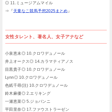
◎ 11.ミュージアムマイル
⇒『
天童なこ競馬予想2025まとめ
』
女性タレント、著名人、女子アナなど
小泉恵未◎ 10.クロワデュノール
井上オークス◎ 14.カラマティアノス
目黒貴子◎ 10.クロワデュノール
Lynn◎ 10.クロワデュノール
色紙千尋(注) 10.クロワデュノール
鈴木麻優◎ 2.エリキング
一瀬恵菜◎ 5.ジョバンニ
平田里奈◎ 17.ファウストラーゼン