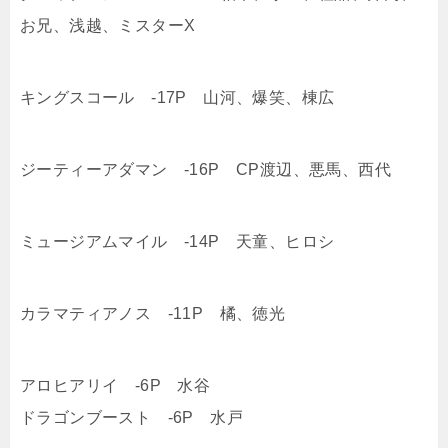
お兄、浅越、ミスターX
キングスコール -17P 山河、爆笑、棟広
ジーティーアダマン -16P CP渡辺、悪馬、西代
ミュージアムマイル -14P 天童、ヒロシ
カラマティアノス -11P 橘、徳光
アロヒアリイ -6P 水谷
ドラゴンブースト -6P 水戸