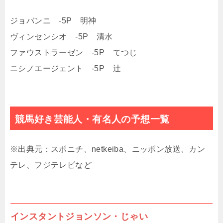
ジョバンニ -5P 明神
ヴィンセンシオ -5P 清水
ファウストラーゼン -5P てつじ
ニシノエージェント -5P 辻
競馬好き芸能人・有名人の予想一覧
※出典元：スポニチ、netkeiba、ニッポン放送、カン
テレ、フジテレビなど
インスタントジョンソン・じゃい