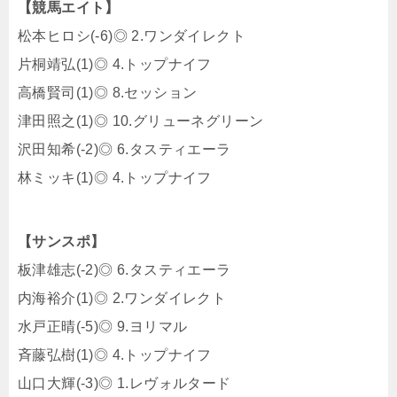
【競馬エイト】
松本ヒロシ(-6)◎ 2.ワンダイレクト
片桐靖弘(1)◎ 4.トップナイフ
高橋賢司(1)◎ 8.セッション
津田照之(1)◎ 10.グリューネグリーン
沢田知希(-2)◎ 6.タスティエーラ
林ミッキ(1)◎ 4.トップナイフ
【サンスポ】
板津雄志(-2)◎ 6.タスティエーラ
内海裕介(1)◎ 2.ワンダイレクト
水戸正晴(-5)◎ 9.ヨリマル
斉藤弘樹(1)◎ 4.トップナイフ
山口大輝(-3)◎ 1.レヴォルタード