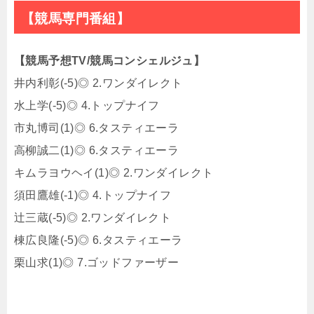
【競馬専門番組】
【競馬予想TV/競馬コンシェルジュ】
井内利彰(-5)◎ 2.ワンダイレクト
水上学(-5)◎ 4.トップナイフ
市丸博司(1)◎ 6.タスティエーラ
高柳誠二(1)◎ 6.タスティエーラ
キムラヨウヘイ(1)◎ 2.ワンダイレクト
須田鷹雄(-1)◎ 4.トップナイフ
辻三蔵(-5)◎ 2.ワンダイレクト
棟広良隆(-5)◎ 6.タスティエーラ
栗山求(1)◎ 7.ゴッドファーザー