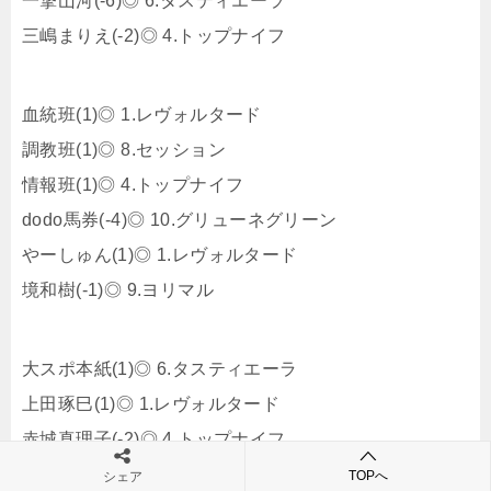
一撃山河(-6)◎ 6.タスティエーラ
三嶋まりえ(-2)◎ 4.トップナイフ
血統班(1)◎ 1.レヴォルタード
調教班(1)◎ 8.セッション
情報班(1)◎ 4.トップナイフ
dodo馬券(-4)◎ 10.グリューネグリーン
やーしゅん(1)◎ 1.レヴォルタード
境和樹(-1)◎ 9.ヨリマル
大スポ本紙(1)◎ 6.タスティエーラ
上田琢巳(1)◎ 1.レヴォルタード
赤城真理子(-2)◎ 4.トップナイフ
明石尚典(1)◎ 1.レヴォルタード
TOPへ
シェア