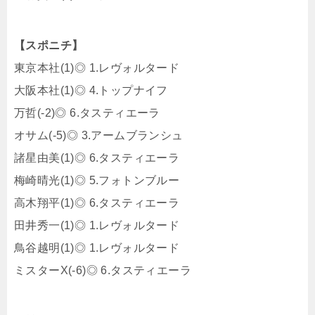
【スポニチ】
東京本社(1)◎ 1.レヴォルタード
大阪本社(1)◎ 4.トップナイフ
万哲(-2)◎ 6.タスティエーラ
オサム(-5)◎ 3.アームブランシュ
諸星由美(1)◎ 6.タスティエーラ
梅崎晴光(1)◎ 5.フォトンブルー
高木翔平(1)◎ 6.タスティエーラ
田井秀一(1)◎ 1.レヴォルタード
鳥谷越明(1)◎ 1.レヴォルタード
ミスターX(-6)◎ 6.タスティエーラ