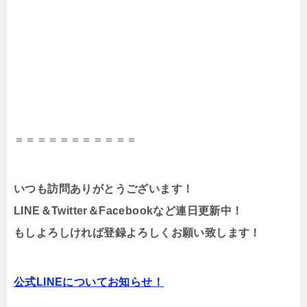
＝＝＝＝＝＝＝＝＝＝＝
いつも訪問ありがとうございます！
LINE＆Twitter＆Facebookなど連日更新中！
もしよろしければ登録よろしくお願い致します！
公式LINEについてお知らせ！