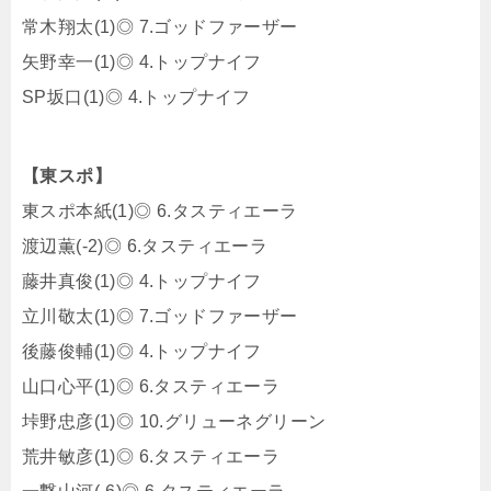
常木翔太(1)◎ 7.ゴッドファーザー
矢野幸一(1)◎ 4.トップナイフ
SP坂口(1)◎ 4.トップナイフ
【東スポ】
東スポ本紙(1)◎ 6.タスティエーラ
渡辺薫(-2)◎ 6.タスティエーラ
藤井真俊(1)◎ 4.トップナイフ
立川敬太(1)◎ 7.ゴッドファーザー
後藤俊輔(1)◎ 4.トップナイフ
山口心平(1)◎ 6.タスティエーラ
垰野忠彦(1)◎ 10.グリューネグリーン
荒井敏彦(1)◎ 6.タスティエーラ