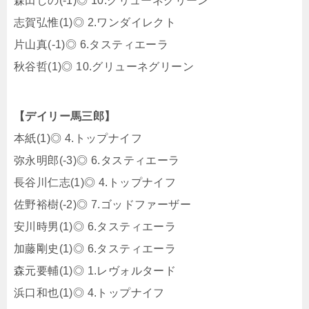
森田しの(-1)◎ 10.グリューネグリーン
志賀弘惟(1)◎ 2.ワンダイレクト
片山真(-1)◎ 6.タスティエーラ
秋谷哲(1)◎ 10.グリューネグリーン
【デイリー馬三郎】
本紙(1)◎ 4.トップナイフ
弥永明郎(-3)◎ 6.タスティエーラ
長谷川仁志(1)◎ 4.トップナイフ
佐野裕樹(-2)◎ 7.ゴッドファーザー
安川時男(1)◎ 6.タスティエーラ
加藤剛史(1)◎ 6.タスティエーラ
森元要輔(1)◎ 1.レヴォルタード
浜口和也(1)◎ 4.トップナイフ