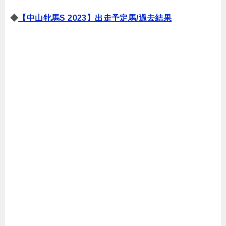
◆
【中山牝馬S 2023】出走予定馬/過去結果