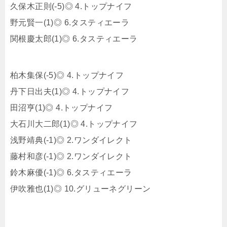
久保木正則(-5)◎ 4.トップナイフ
野元賢一(1)◎ 6.タスティエーラ
関根慶太郎(1)◎ 6.タスティエーラ
柏木集保(-5)◎ 4.トップナイフ
丹下日出夫(1)◎ 4.トップナイフ
田沼亨(1)◎ 4.トップナイフ
大石川大二郎(1)◎ 4.トップナイフ
浅野靖典(-1)◎ 2.ワンダイレクト
藤村和彦(-1)◎ 2.ワンダイレクト
鈴木麻優(-1)◎ 6.タスティエーラ
伊吹雅也(1)◎ 10.グリューネグリーン