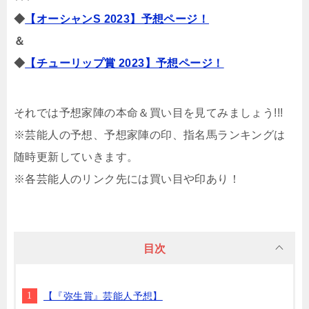
◆
【オーシャンS 2023】予想ページ！
＆
◆
【チューリップ賞 2023】予想ページ！
それでは予想家陣の本命＆買い目を見てみましょう!!!
※芸能人の予想、予想家陣の印、指名馬ランキングは
随時更新していきます。
※各芸能人のリンク先には買い目や印あり！
目次
【『弥生賞』芸能人予想】