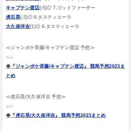
キャプテン渡辺
(-5)◎ 7.ゴッドファーザー
虎石晃
(-2)◎ 6.タスティエーラ
大久保洋吉
(1)◎ 6.タスティエーラ
≪ジャンポケ斉藤/キャプテン渡辺 予想≫
↓↓↓
◆
『ジャンポケ斉藤/キャプテン渡辺』 競馬予想2023ま
とめ
≪虎石晃/大久保洋吉 予想≫
↓↓↓
◆
『虎石晃/大久保洋吉』 競馬予想2023まとめ