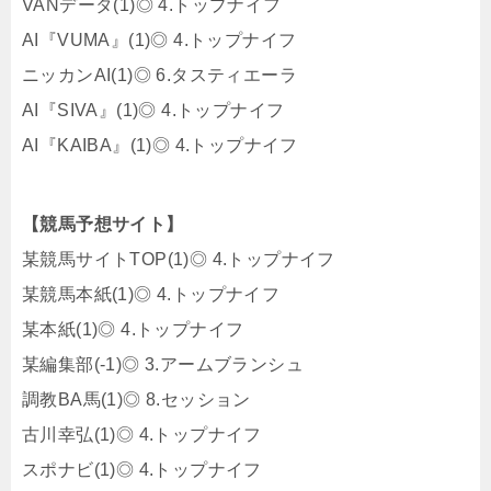
VANデータ(1)◎ 4.トップナイフ
AI『VUMA』(1)◎ 4.トップナイフ
ニッカンAI(1)◎ 6.タスティエーラ
AI『SIVA』(1)◎ 4.トップナイフ
AI『KAIBA』(1)◎ 4.トップナイフ
【競馬予想サイト】
某競馬サイトTOP(1)◎ 4.トップナイフ
某競馬本紙(1)◎ 4.トップナイフ
某本紙(1)◎ 4.トップナイフ
某編集部(-1)◎ 3.アームブランシュ
調教BA馬(1)◎ 8.セッション
古川幸弘(1)◎ 4.トップナイフ
スポナビ(1)◎ 4.トップナイフ