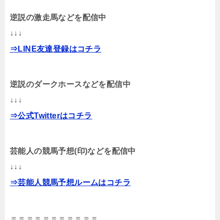
逆説の激走馬などを配信中
↓↓↓
⇒
LINE友達登録はコチラ
逆説のダークホースなどを配信中
↓↓↓
⇒
公式Twitterはコチラ
芸能人の競馬予想(印)などを配信中
↓↓↓
⇒
芸能人競馬予想ルームはコチラ
＝＝＝＝＝＝＝＝＝＝＝