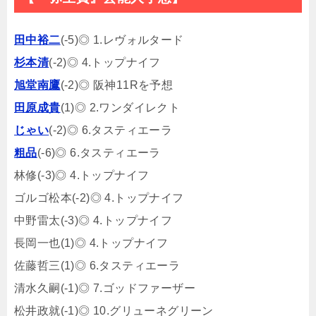
田中裕二
(-5)◎ 1.レヴォルタード
杉本清
(-2)◎ 4.トップナイフ
旭堂南鷹
(-2)◎ 阪神11Rを予想
田原成貴
(1)◎ 2.ワンダイレクト
じゃい
(-2)◎ 6.タスティエーラ
粗品
(-6)◎ 6.タスティエーラ
林修(-3)◎ 4.トップナイフ
ゴルゴ松本(-2)◎ 4.トップナイフ
中野雷太(-3)◎ 4.トップナイフ
長岡一也(1)◎ 4.トップナイフ
佐藤哲三(1)◎ 6.タスティエーラ
清水久嗣(-1)◎ 7.ゴッドファーザー
松井政就(-1)◎ 10.グリューネグリーン