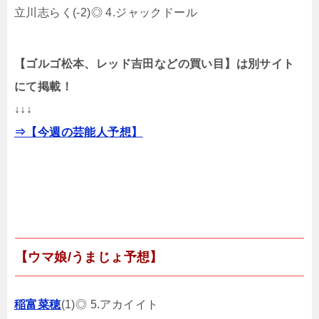
立川志らく(-2)◎ 4.ジャックドール
【ゴルゴ松本、レッド吉田などの買い目】は別サイト
にて掲載！
↓↓↓
⇒【今週の芸能人予想】
【ウマ娘/うまじょ予想】
稲富菜穂
(1)◎ 5.アカイイト