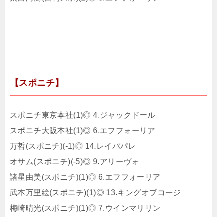
【スポニチ】
スポニチ東京本社(1)◎ 4.ジャックドール
スポニチ大阪本社(1)◎ 6.エフフォーリア
万哲(スポニチ)(-1)◎ 14.レイパパレ
オサム(スポニチ)(-5)◎ 9.アリーヴォ
諸星由美(スポニチ)(1)◎ 6.エフフォーリア
武本万里絵(スポニチ)(1)◎ 13.キングオブコージ
梅崎晴光(スポニチ)(1)◎ 7.ウインマリリン