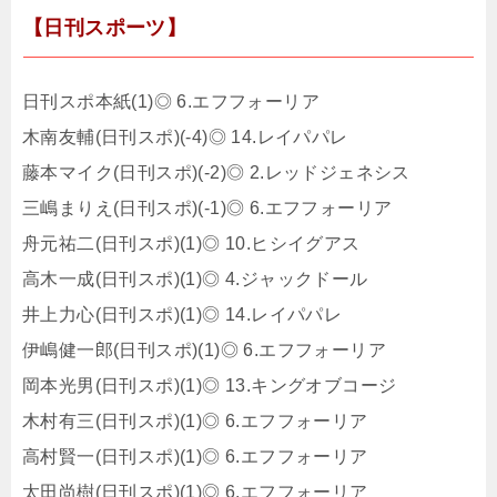
【日刊スポーツ】
日刊スポ本紙(1)◎ 6.エフフォーリア
木南友輔(日刊スポ)(-4)◎ 14.レイパパレ
藤本マイク(日刊スポ)(-2)◎ 2.レッドジェネシス
三嶋まりえ(日刊スポ)(-1)◎ 6.エフフォーリア
舟元祐二(日刊スポ)(1)◎ 10.ヒシイグアス
高木一成(日刊スポ)(1)◎ 4.ジャックドール
井上力心(日刊スポ)(1)◎ 14.レイパパレ
伊嶋健一郎(日刊スポ)(1)◎ 6.エフフォーリア
岡本光男(日刊スポ)(1)◎ 13.キングオブコージ
木村有三(日刊スポ)(1)◎ 6.エフフォーリア
高村賢一(日刊スポ)(1)◎ 6.エフフォーリア
太田尚樹(日刊スポ)(1)◎ 6.エフフォーリア