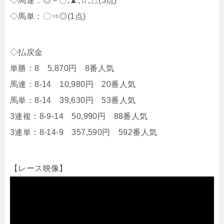
◇馬連：◎－〇,▲,☆,△(5点)
◇馬単：〇⇒◎(1点)
◇払戻金
単勝：8 5,870円 8番人気
馬連：8-14 10,980円 20番人気
馬単：8-14 39,630円 53番人気
3連複：8-9-14 50,990円 88番人気
3連単：8-14-9 357,590円 592番人気
【レース映像】