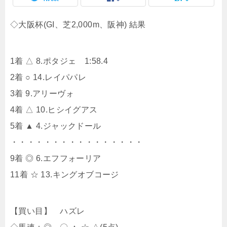
◇大阪杯(GI、芝2,000m、阪神) 結果
1着 △ 8.ポタジェ 1:58.4
2着 ○ 14.レイパパレ
3着 9.アリーヴォ
4着 △ 10.ヒシイグアス
5着 ▲ 4.ジャックドール
・・・・・・・・・・・・・・・・
9着 ◎ 6.エフフォーリア
11着 ☆ 13.キングオブコージ
【買い目】 ハズレ