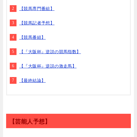
【競馬専門番組】
【競馬記者予想】
【競馬番組】
【『大阪杯』逆説の競馬指数】
【『大阪杯』逆説の激走馬】
【最終結論】
【芸能人予想】