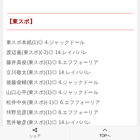
【東スポ】
東スポ本紙(1)◎ 4.ジャックドール
渡辺薫(東スポ)(-2)◎ 14.レイパパレ
藤井真俊(東スポ)(1)◎ 6.エフフォーリア
立川敬太(東スポ)(1)◎ 14.レイパパレ
後藤俊輔(東スポ)(1)◎ 4.ジャックドール
山口心平(東スポ)(1)◎ 4.ジャックドール
松井中央(東スポ)(-1)◎ 6.エフフォーリア
垰野忠彦(東スポ)(1)◎ 6.エフフォーリア
荒井敏彦(東スポ)(1)◎ 14.レイパパレ
一撃山河(東スポ)(-5)◎ 9.アリーヴォ
TOPへ
シェア