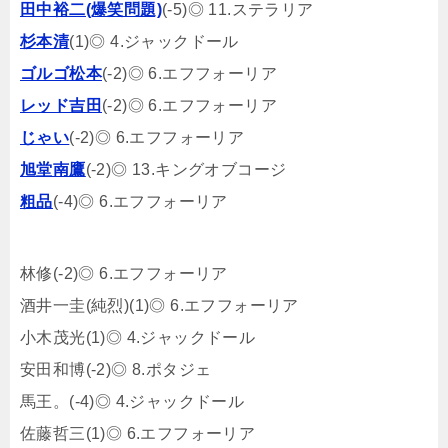
田中裕二(爆笑問題)
(-5)◎ 11.ステラリア
杉本清
(1)◎ 4.ジャックドール
ゴルゴ松本
(-2)◎ 6.エフフォーリア
レッド吉田
(-2)◎ 6.エフフォーリア
じゃい
(-2)◎ 6.エフフォーリア
旭堂南鷹
(-2)◎ 13.キングオブコージ
粗品
(-4)◎ 6.エフフォーリア
林修(-2)◎ 6.エフフォーリア
酒井一圭(純烈)(1)◎ 6.エフフォーリア
小木茂光(1)◎ 4.ジャックドール
安田和博(-2)◎ 8.ポタジェ
馬王。(-4)◎ 4.ジャックドール
佐藤哲三(1)◎ 6.エフフォーリア