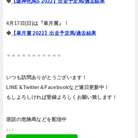
◆
【阪神牝馬S 2022】出走予定馬/過去結果
4月17日(日)は『皐月賞』！
◆
【皐月賞 2022】出走予定馬/過去結果
＝＝＝＝＝＝＝＝＝＝＝
いつも訪問ありがとうございます！
LINE＆Twitter＆Facebookなど連日更新中！
もしよろしければ登録よろしくお願い致します！
逆説の危険馬などを配信中
↓↓↓