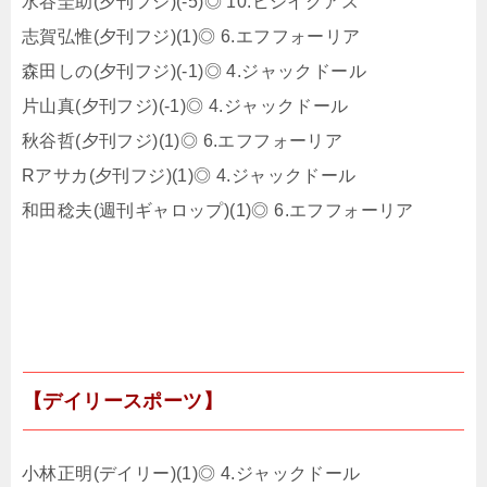
水谷圭助(夕刊フジ)(-5)◎ 10.ヒシイグアス
志賀弘惟(夕刊フジ)(1)◎ 6.エフフォーリア
森田しの(夕刊フジ)(-1)◎ 4.ジャックドール
片山真(夕刊フジ)(-1)◎ 4.ジャックドール
秋谷哲(夕刊フジ)(1)◎ 6.エフフォーリア
Rアサカ(夕刊フジ)(1)◎ 4.ジャックドール
和田稔夫(週刊ギャロップ)(1)◎ 6.エフフォーリア
【デイリースポーツ】
小林正明(デイリー)(1)◎ 4.ジャックドール