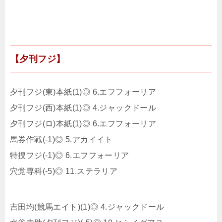
【夕刊フジ】
夕刊フジ(東)本紙(1)◎ 6.エフフォーリア
夕刊フジ(西)本紙(1)◎ 4.ジャックドール
夕刊フジ(ロ)本紙(1)◎ 6.エフフォーリア
馬券作戦(-1)◎ 5.アカイイト
特捜フジ(-1)◎ 6.エフフォーリア
穴党専科(-5)◎ 11.ステラリア
吉田均(競馬エイト)(1)◎ 4.ジャックドール