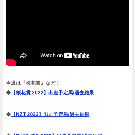
今週は『桜花賞』など！
◆
【桜花賞 2022】出走予定馬/過去結果
◆
【NZT 2022】出走予定馬/過去結果