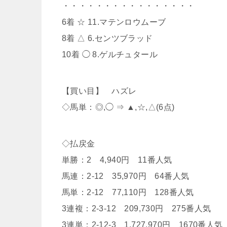
・・・・・・・・・・・・・・・・
6着 ☆ 11.マテンロウムーブ
8着 △ 6.センツブラッド
10着 ◯ 8.ゲルチュタール
【買い目】 ハズレ
◇馬単：◎,◯ ⇒ ▲,☆,△(6点)
◇払戻金
単勝：2 4,940円 11番人気
馬連：2-12 35,970円 64番人気
馬単：2-12 77,110円 128番人気
3連複：2-3-12 209,730円 275番人気
3連単：2-12-3 1,727,970円 1670番人気