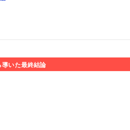
ら導いた最終結論