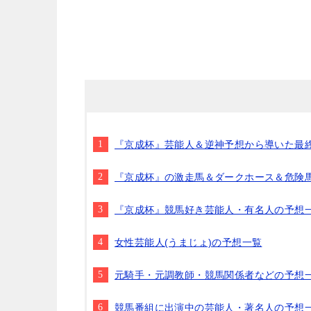
『京成杯』芸能人＆逆神予想から導いた最
『京成杯』の激走馬＆ダークホース＆危険
『京成杯』競馬好き芸能人・有名人の予想
女性芸能人(うまじょ)の予想一覧
元騎手・元調教師・競馬関係者などの予想
競馬番組に出演中の芸能人・著名人の予想