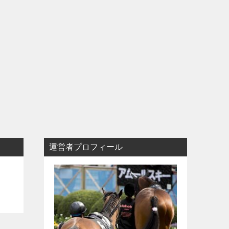
運営者プロフィール