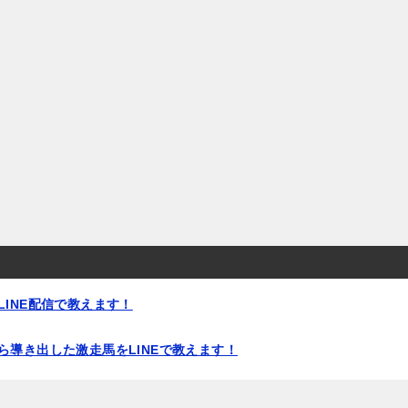
INE配信で教えます！
ら導き出した激走馬をLINEで教えます！