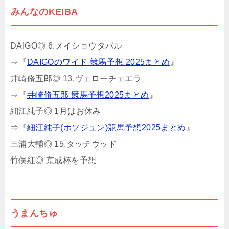
みんなのKEIBA
DAIGO◎ 6.メイショウタバル
⇒『
DAIGOのワイド 競馬予想 2025まとめ
』
井崎脩五郎◎ 13.ヴェローチェエラ
⇒『
井崎脩五郎 競馬予想2025まとめ
』
細江純子◎ 1月はお休み
⇒『
細江純子(ホソジュン)競馬予想2025まとめ
』
三浦大輔◎ 15.タッチウッド
竹俣紅◎ 京成杯を予想
うまんちゅ