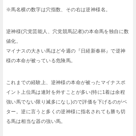
※馬名横の数字は穴指数、その右は逆神様名。
逆神様(穴党芸能人、穴党競馬記者)の本命馬を独自に数
値化。
マイナスの大きい馬ほど今週の『日経新春杯』で逆神
様の本命が被っている危険馬。
これまでの経験上、逆神様の本命が被ったマイナスポ
イント上位馬は連対を外すことが多い(特に1着は余程
強い馬でない限り滅多になし)ので評価を下げるのがベ
ター。逆に言うと多くの逆神様に指名されても勝ち切
る馬は相当な器の強い馬。