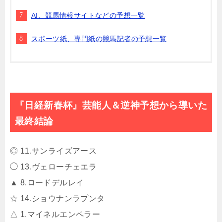
AI、競馬情報サイトなどの予想一覧
スポーツ紙、専門紙の競馬記者の予想一覧
『日経新春杯』芸能人＆逆神予想から導いた
最終結論
◎ 11.サンライズアース
◯ 13.ヴェローチェエラ
▲ 8.ロードデルレイ
☆ 14.ショウナンラプンタ
△ 1.マイネルエンペラー