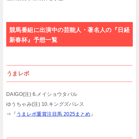
競馬番組に出演中の芸能人・著名人の『日経
新春杯』予想一覧
うまレボ
DAIGO(注) 6.メイショウタバル
ゆうちゃみ(注) 10.キングズパレス
⇒『
うまレボ重賞注目馬 2025まとめ
』