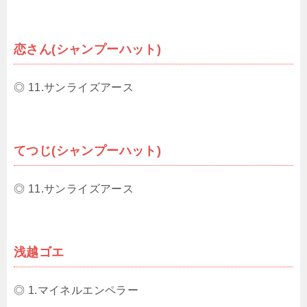
恋さん(シャンプーハット)
◎ 11.サンライズアース
てつじ(シャンプーハット)
◎ 11.サンライズアース
浅越ゴエ
◎ 1.マイネルエンペラー