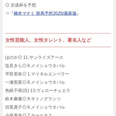
◎ 京成杯を予想
⇒『
橋本マナミ 競馬予想2025/最新版
』
女性芸能人、女性タレント、著名人など
ほのか◎ 11.サンライズアース
塩見きら◎ 6.メイショウタバル
平田里奈◎ 1.マイネルエンペラー
一瀬恵菜◎ 6.メイショウタバル
色紙千尋(注) 13.ヴェローチェエラ
鈴木麻優◎ 9.サトノグランツ
目黒貴子◎ 6.メイショウタバル
小泉恵未◎ 7.ホールネス