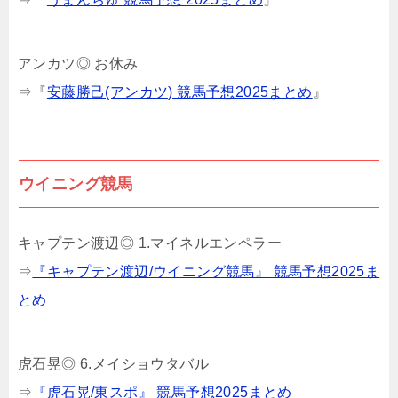
アンカツ◎ お休み
⇒『
安藤勝己(アンカツ) 競馬予想2025まとめ
』
ウイニング競馬
キャプテン渡辺◎ 1.マイネルエンペラー
⇒
『キャプテン渡辺/ウイニング競馬』 競馬予想2025ま
とめ
虎石晃◎ 6.メイショウタバル
⇒
『虎石晃/東スポ』 競馬予想2025まとめ