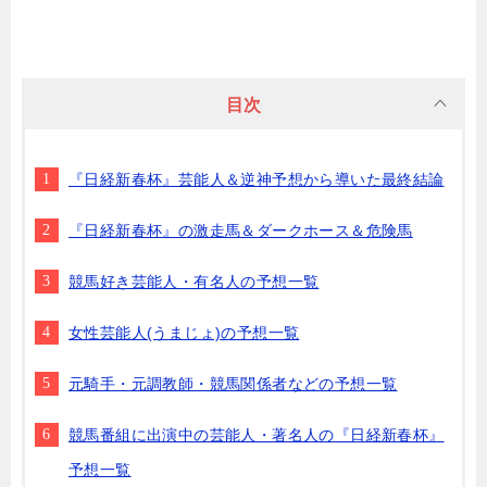
目次
『日経新春杯』芸能人＆逆神予想から導いた最終結論
『日経新春杯』の激走馬＆ダークホース＆危険馬
競馬好き芸能人・有名人の予想一覧
女性芸能人(うまじょ)の予想一覧
元騎手・元調教師・競馬関係者などの予想一覧
競馬番組に出演中の芸能人・著名人の『日経新春杯』
予想一覧