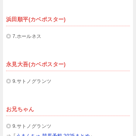
浜田順平(カベポスター)
◎ 7.ホールネス
永見大吾(カベポスター)
◎ 9.サトノグランツ
お兄ちゃん
◎ 9.サトノグランツ
⇒『
うまんちゅ 競馬予想 2025まとめ
』