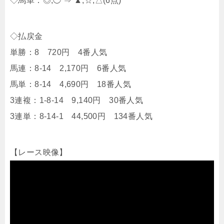
◇馬単：◎,◯ ⇒ ▲,☆,△(6点)
◇払戻金
単勝：8 720円 4番人気
馬連：8-14 2,170円 6番人気
馬単：8-14 4,690円 18番人気
3連複：1-8-14 9,140円 30番人気
3連単：8-14-1 44,500円 134番人気
【レース映像】