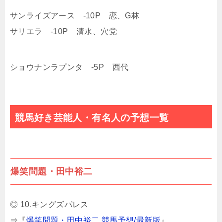
サンライズアース -10P 恋、G林
サリエラ -10P 清水、穴党
ショウナンラプンタ -5P 西代
競馬好き芸能人・有名人の予想一覧
爆笑問題・田中裕二
◎ 10.キングズパレス
⇒『
爆笑問題・田中裕二 競馬予想/最新版
』