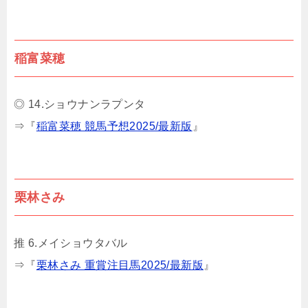
稲富菜穂
◎ 14.ショウナンラプンタ
⇒『
稲富菜穂 競馬予想2025/最新版
』
栗林さみ
推 6.メイショウタバル
⇒『
栗林さみ 重賞注目馬2025/最新版
』