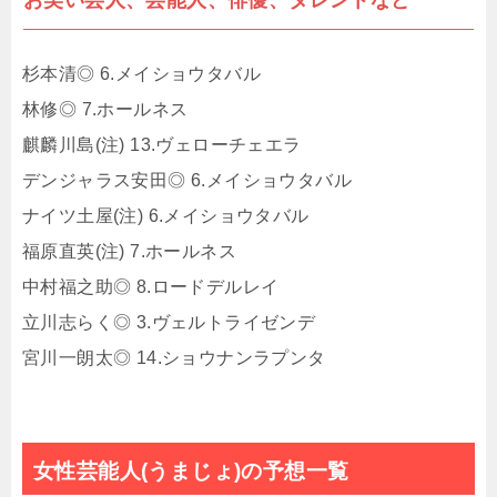
お笑い芸人、芸能人、俳優、タレントなど
杉本清◎ 6.メイショウタバル
林修◎ 7.ホールネス
麒麟川島(注) 13.ヴェローチェエラ
デンジャラス安田◎ 6.メイショウタバル
ナイツ土屋(注) 6.メイショウタバル
福原直英(注) 7.ホールネス
中村福之助◎ 8.ロードデルレイ
立川志らく◎ 3.ヴェルトライゼンデ
宮川一朗太◎ 14.ショウナンラプンタ
女性芸能人(うまじょ)の予想一覧