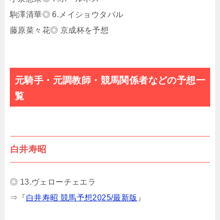
駒澤清華◎ 6.メイショウタバル
藤原菜々花◎ 京成杯を予想
元騎手・元調教師・競馬関係者などの予想一
覧
白井寿昭
◎ 13.ヴェローチェエラ
⇒『
白井寿昭 競馬予想2025/最新版
』