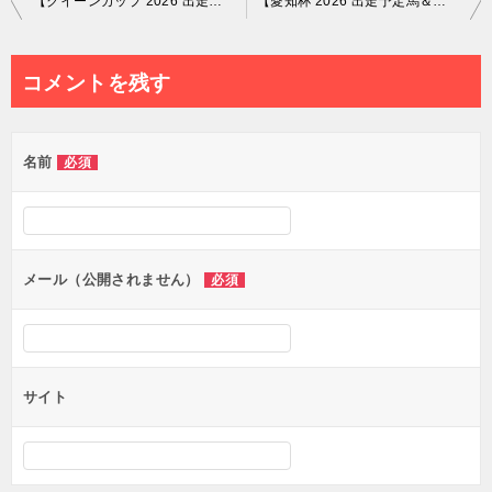
【クイーンカップ 2026 出走予定馬＆想定騎手】
【愛知杯 2026 出走予定馬＆想定騎手】
稿
ナ
コメントを残す
ビ
ゲ
名前
必須
ー
シ
ョ
ン
メール（公開されません）
必須
サイト