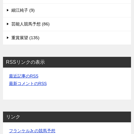
細江純子 (9)
芸能人競馬予想 (86)
重賞展望 (135)
RSSリンクの表示
最近記事のRSS
最新コメントのRSS
リンク
フランケルJr.の競馬予想