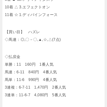
10着 △ 3.エフェクトオン
11着 ☆ 1.ディバインフォース
【買い目】 ハズレ
◇馬連：◎,〇－〇,▲,☆,△(7点)
◇払戻金
単勝：11 160円 1番人気
馬連：6-11 840円 4番人気
馬単：11-6 990円 4番人気
3連複：6-7-11 1,470円 2番人気
3連単：11-6-7 4,080円 5番人気