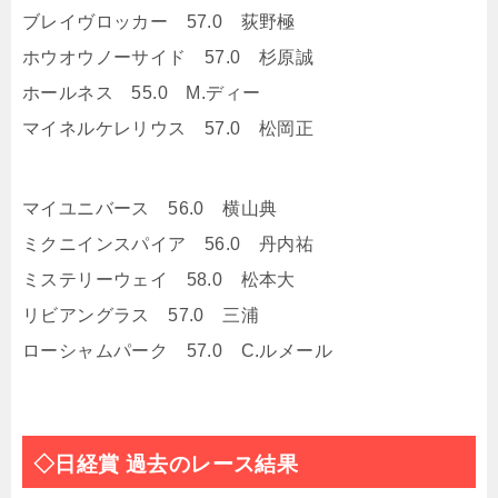
ブレイヴロッカー 57.0 荻野極
ホウオウノーサイド 57.0 杉原誠
ホールネス 55.0 M.ディー
マイネルケレリウス 57.0 松岡正
マイユニバース 56.0 横山典
ミクニインスパイア 56.0 丹内祐
ミステリーウェイ 58.0 松本大
リビアングラス 57.0 三浦
ローシャムパーク 57.0 C.ルメール
◇日経賞 過去のレース結果