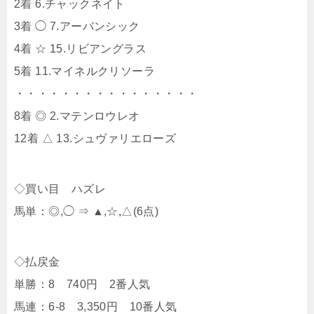
2着 6.チャックネイト
3着 ◯ 7.アーバンシック
4着 ☆ 15.リビアングラス
5着 11.マイネルクリソーラ
・・・・・・・・・・・・・・・・
8着 ◎ 2.マテンロウレオ
12着 △ 13.シュヴァリエローズ
◇買い目 ハズレ
馬単：◎,◯ ⇒ ▲,☆,△(6点)
◇払戻金
単勝：8 740円 2番人気
馬連：6-8 3,350円 10番人気