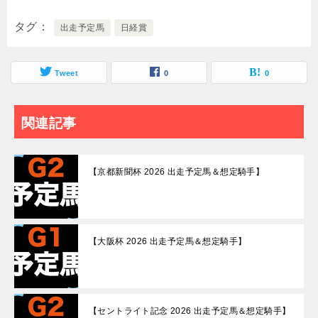
タグ
出走予定馬
日経賞
Tweet
0
0
関連記事
【京都新聞杯 2026 出走予定馬＆想定騎手】
【大阪杯 2026 出走予定馬＆想定騎手】
【セントライト記念 2026 出走予定馬＆想定騎手】