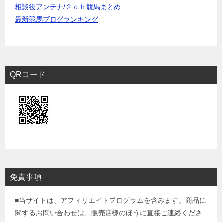
相談役アンテナ/２ｃｈ競馬まとめ
最新競馬ブログランキング
QRコード
免責事項
■当サイトは、アフィリエイトプログラムを含みます。商品に
関するお問い合わせは、販売店様のほうに直接ご連絡くださ