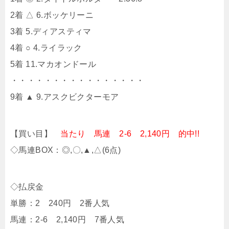
2着 △ 6.ボッケリーニ
3着 5.ディアスティマ
4着 ○ 4.ライラック
5着 11.マカオンドール
・・・・・・・・・・・・・・・・
9着 ▲ 9.アスクビクターモア
【買い目】
当たり 馬連 2-6 2,140円 的中!!
◇馬連BOX：◎,〇,▲,△(6点)
◇払戻金
単勝：2 240円 2番人気
馬連：2-6 2,140円 7番人気