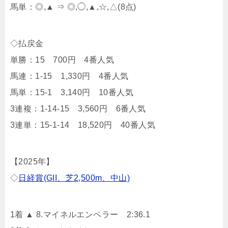
馬単：◎,▲ ⇒ ◎,◯,▲,☆,△(8点)
◇払戻金
単勝：15 700円 4番人気
馬連：1-15 1,330円 4番人気
馬単：15-1 3,140円 10番人気
3連複：1-14-15 3,560円 6番人気
3連単：15-1-14 18,520円 40番人気
【2025年】
◇
日経賞(GII、芝2,500m、中山)
1着 ▲ 8.マイネルエンペラー 2:36.1