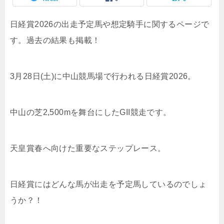
日経賞2026の出走予定馬や想定騎手に関するページで
す。過去の結果も掲載！
3月28日(土)に中山競馬場で行われる日経賞2026。
中山の芝2,500mを舞台にしたGII競走です。
天皇賞春へ向けた重要なステップレース。
日経賞にはどんな馬が出走を予定馬しているのでしょ
うか？！