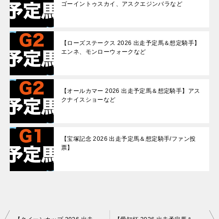
ゴーイントゥスカイ、アスクエジンバラなど
【ローズステークス 2026 出走予定馬＆想定騎手】
エンネ、モンローウォークなど
【オールカマー 2026 出走予定馬＆想定騎手】アス
クナイスショーなど
【宝塚記念 2026 出走予定馬＆想定騎手/ファン投
票】
投